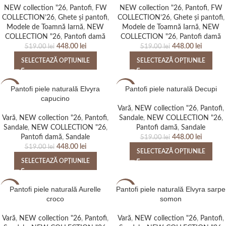
NEW collection "26
,
Pantofi
,
FW
NEW collection "26
,
Pantofi
,
FW
NEW
NEW
COLLECTION’26
,
Ghete și pantofi
,
COLLECTION’26
,
Ghete și pantofi
,
Modele de Toamnă Iarnă
,
NEW
Modele de Toamnă Iarnă
,
NEW
COLLECTION "26
,
Pantofi damă
COLLECTION "26
,
Pantofi damă
448.00
lei
448.00
lei
519.00
lei
519.00
lei
SELECTEAZĂ OPȚIUNILE
SELECTEAZĂ OPȚIUNILE
Pantofi piele naturală Elvyra
Pantofi piele naturală Decupi
-14%
-14%
capucino
Vară
,
NEW collection "26
,
Pantofi
,
NEW
NEW
Vară
,
NEW collection "26
,
Pantofi
,
Sandale
,
NEW COLLECTION "26
,
Sandale
,
NEW COLLECTION "26
,
Pantofi damă
,
Sandale
Pantofi damă
,
Sandale
448.00
lei
519.00
lei
448.00
lei
519.00
lei
SELECTEAZĂ OPȚIUNILE
SELECTEAZĂ OPȚIUNILE
Pantofi piele naturală Aurelle
Pantofi piele naturală Elvyra sarpe
-14%
-14%
croco
somon
NEW
NEW
Vară
,
NEW collection "26
,
Pantofi
,
Vară
,
NEW collection "26
,
Pantofi
,