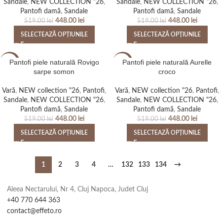
Sandale
,
NEW COLLECTION "26
,
Sandale
,
NEW COLLECTION "26
,
Pantofi damă
,
Sandale
Pantofi damă
,
Sandale
448.00
lei
448.00
lei
519.00
lei
519.00
lei
SELECTEAZĂ OPȚIUNILE
SELECTEAZĂ OPȚIUNILE
Pantofi piele naturală Rovigo
Pantofi piele naturală Aurelle
-14%
-14%
sarpe somon
croco
NEW
NEW
Vară
,
NEW collection "26
,
Pantofi
,
Vară
,
NEW collection "26
,
Pantofi
,
Sandale
,
NEW COLLECTION "26
,
Sandale
,
NEW COLLECTION "26
,
Pantofi damă
,
Sandale
Pantofi damă
,
Sandale
448.00
lei
448.00
lei
519.00
lei
519.00
lei
SELECTEAZĂ OPȚIUNILE
SELECTEAZĂ OPȚIUNILE
1
2
3
4
…
132
133
134
→
Aleea Nectarului, Nr 4, Cluj Napoca, Judet Cluj
+40 770 644 363
contact@effeto.ro