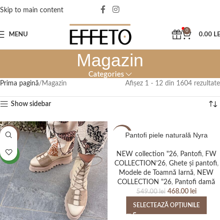
Skip to main content
0
MENU
0.00
LE
Magazin
Categories
Prima pagină
Magazin
Afișez 1 - 12 din 1604 rezultate
Show sidebar
Pantofi piele naturală Nyra
-15%
-15%
NEW collection "26
,
Pantofi
,
FW
NEW
NEW
COLLECTION’26
,
Ghete și pantofi
,
Modele de Toamnă Iarnă
,
NEW
COLLECTION "26
,
Pantofi damă
468.00
lei
549.00
lei
SELECTEAZĂ OPȚIUNILE