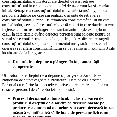
consimțământului, utilizatorul are dreptul de a isi retrage
consimțământul in orice moment, la fel de ușor cum l-a și acordat
inițial. Retragerea consimțământului nu va afecta însă legalitatea
prelucrării datelor pe care am realizat-o înainte de retragerea
consimțământului. Dreptul la retragerea consimțământului nu este
unul absolut, ceea ce înseamnă că există cazuri în care datele nu vor
fi șterse ca urmare a retragerii consimțământului (de exemplu în
cazul în care datele având caracter personal sunt folosite pentru ca
site-ul să se conformeze unei obligații legale). Aplicarea retragerii
consimțământului se aplica din momentul înregistrării acesteia si
operarea retragerii consimțământului se va realiza in maximum 3 zile
lucrătoare de la înregistrare.
Dreptul de a depune o plângere în fața autorității
competente
Utilizatorul are dreptul de a depune o plângere la Autoritatea
Națională de Supraveghere a Prelucrării Datelor cu Caracter
Personal cu referire la aspectele ce privesc prelucrarea datelor cu
caracter personal de către Societatea noastră.
Procesul decizional automatizat, inclusiv crearea de
profiluri și dreptul de a solicita ca deciziile bazate pe
prelucrarea automată a datelor sau care afectează într-o
măsură semnificativă să fie luate de persoane fizice, nu