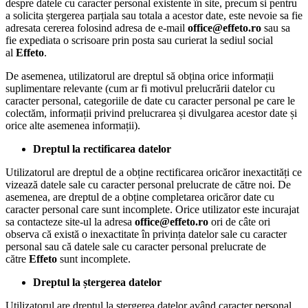
despre datele cu caracter personal existente în site, precum si pentru
a solicita ștergerea parțiala sau totala a acestor date, este nevoie sa fie
adresata cererea folosind adresa de e-mail
office@effeto.ro
sau sa
fie expediata o scrisoare prin posta sau curierat la sediul social
al
Effeto
.
De asemenea, utilizatorul are dreptul să obțina orice informații
suplimentare relevante (cum ar fi motivul prelucrării datelor cu
caracter personal, categoriile de date cu caracter personal pe care le
colectăm, informații privind prelucrarea și divulgarea acestor date și
orice alte asemenea informații).
Dreptul la rectificarea datelor
Utilizatorul are dreptul de a obține rectificarea oricăror inexactități ce
vizează datele sale cu caracter personal prelucrate de către noi. De
asemenea, are dreptul de a obține completarea oricăror date cu
caracter personal care sunt incomplete. Orice utilizator este incurajat
sa contacteze site-ul la adresa
office@effeto.ro
ori de câte ori
observa că există o inexactitate în privința datelor sale cu caracter
personal sau că datele sale cu caracter personal prelucrate de
către
Effeto
sunt incomplete.
Dreptul la ștergerea datelor
Utilizatorul are dreptul la ștergerea datelor având caracter personal.