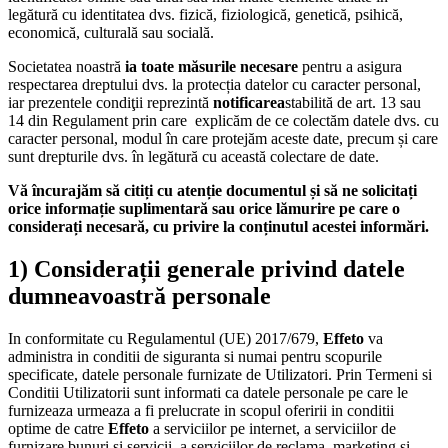
legătură cu identitatea dvs. fizică, fiziologică, genetică, psihică,
economică, culturală sau socială.
Societatea noastră
ia toate măsurile necesare
pentru a asigura
respectarea dreptului dvs. la protecția datelor cu caracter personal,
iar prezentele condiţii reprezintă
notificarea
stabilită de art. 13 sau
14 din Regulament prin care explicăm de ce colectăm datele dvs. cu
caracter personal, modul în care protejăm aceste date, precum și care
sunt drepturile dvs. în legătură cu această colectare de date.
Vă încurajăm să citiți cu atenție documentul și să ne solicitați
orice informație suplimentară sau orice lămurire pe care o
considerați necesară, cu privire la conținutul acestei informări.
1)
Considerații generale privind datele
dumneavoastră personale
In conformitate cu Regulamentul (UE) 2017/679,
Effeto
va
administra in conditii de siguranta si numai pentru scopurile
specificate, datele personale furnizate de Utilizatori. Prin Termeni si
Conditii Utilizatorii sunt informati ca datele personale pe care le
furnizeaza urmeaza a fi prelucrate in scopul oferirii in conditii
optime de catre
Effeto
a serviciilor pe internet, a serviciilor de
furnizare bunuri si servicii, a serviciilor de reclama, marketing si