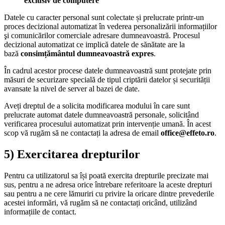
exclusiv de computere
Datele cu caracter personal sunt colectate și prelucrate printr-un
proces decizional automatizat în vederea personalizării informațiilor
şi comunicărilor comerciale adresare dumneavoastră. Procesul
decizional automatizat ce implică datele de sănătate are la
bază
consimțământul dumneavoastră expres
.
În cadrul acestor procese datele dumneavoastră sunt protejate prin
măsuri de securizare specială de tipul criptării datelor și securității
avansate la nivel de server al bazei de date.
Aveți dreptul de a solicita modificarea modului în care sunt
prelucrate automat datele dumneavoastră personale, solicitând
verificarea procesului automatizat prin intervenție umană. În acest
scop vă rugăm să ne contactați la adresa de email
office@effeto.ro
.
5)
Exercitarea drepturilor
Pentru ca utilizatorul sa își poată exercita drepturile precizate mai
sus, pentru a ne adresa orice întrebare referitoare la aceste drepturi
sau pentru a ne cere lămuriri cu privire la oricare dintre prevederile
acestei informări, vă rugăm să ne contactați oricând, utilizând
informațiile de contact.