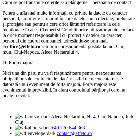
Cum se pot transmite cererile sau plângerile – persoana de contact
Pentru a afla mai multe informații cu privire la datele cu caracter
personal, cu privire la modul în care datele sunt colectate, prelucrate
și protejate sau pentru a cere orice lămuriri referitoare la cele
menționate în acești Temeri și Condiții orice utilizator poate contacta
la orice moment responsabilul cu protecția datelor cu caracter
personal din cadrul companiei, adresându-se prin mail
la
office@effeto.ro
sau prin corespondenta postala la jud. Cluj,
mun. Cluj-Napoca, Aleea Nectarului 4.
16 Forță majoră
Nici una din părți nu va fi răspunzătoare pentru neexecutarea
obligațiilor sale contractuale, dacă o astfel de neexecutare este
datorată unui eveniment de forță majoră. Forța majoră este
evenimentul imprevizibil, în afara controlului părților și care nu
poate fi evitat.
Aleea Nectarului, Nr 4, Cluj Napoca, Judet
Cluj
+40 770 644 363
contact@effeto.ro