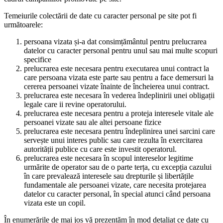
Temeiurile colectării de date cu caracter personal pe site pot fi
următoarele:
persoana vizata și-a dat consimțământul pentru prelucrarea
datelor cu caracter personal pentru unul sau mai multe scopuri
specifice
prelucrarea este necesara pentru executarea unui contract la
care persoana vizata este parte sau pentru a face demersuri la
cererea persoanei vizate înainte de încheierea unui contract.
prelucrarea este necesara în vederea îndeplinirii unei obligații
legale care ii revine operatorului.
prelucrarea este necesara pentru a proteja interesele vitale ale
persoanei vizate sau ale altei persoane fizice
prelucrarea este necesara pentru îndeplinirea unei sarcini care
servește unui interes public sau care rezulta în exercitarea
autorității publice cu care este investit operatorul.
prelucrarea este necesara în scopul intereselor legitime
urmărite de operator sau de o parte terța, cu excepția cazului
în care prevalează interesele sau drepturile și libertățile
fundamentale ale persoanei vizate, care necesita protejarea
datelor cu caracter personal, în special atunci când persoana
vizata este un copil.
În enumerările de mai jos vă prezentăm în mod detaliat ce date cu