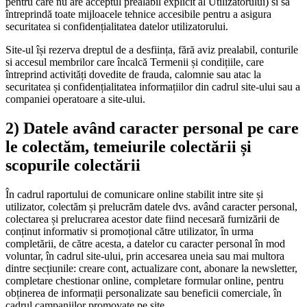
pentru care nu are acceptul prealabil explicit al Utilizatorului) si sa
întreprindă toate mijloacele tehnice accesibile pentru a asigura
securitatea si confidențialitatea datelor utilizatorului.
Site-ul își rezerva dreptul de a desființa, fără aviz prealabil, conturile
si accesul membrilor care încalcă Termenii și condițiile, care
întreprind activități dovedite de frauda, calomnie sau atac la
securitatea și confidențialitatea informațiilor din cadrul site-ului sau a
companiei operatoare a site-ului.
2)
Datele având caracter personal pe care
le colectăm, temeiurile colectării și
scopurile colectării
În cadrul raportului de comunicare online stabilit intre site și
utilizator, colectăm și prelucrăm datele dvs. având caracter personal,
colectarea și prelucrarea acestor date fiind necesară furnizării de
conținut informativ si promoțional către utilizator, în urma
completării, de către acesta, a datelor cu caracter personal în mod
voluntar, în cadrul site-ului, prin accesarea uneia sau mai multora
dintre secțiunile: creare cont, actualizare cont, abonare la newsletter,
completare chestionar online, completare formular online, pentru
obținerea de informații personalizate sau beneficii comerciale, în
cadrul campaniilor promovate pe site.