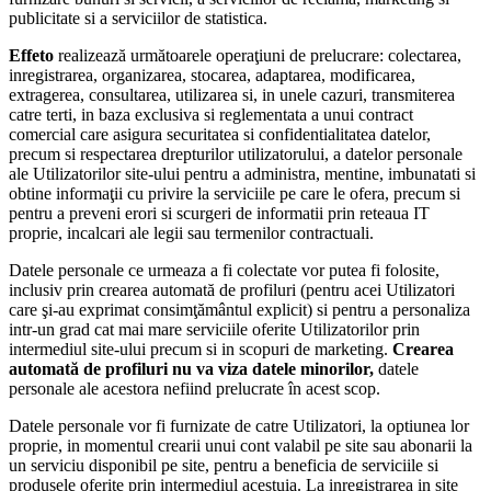
publicitate si a serviciilor de statistica.
Effeto
realizează următoarele operaţiuni de prelucrare: colectarea,
inregistrarea, organizarea, stocarea, adaptarea, modificarea,
extragerea, consultarea, utilizarea si, in unele cazuri, transmiterea
catre terti, in baza exclusiva si reglementata a unui contract
comercial care asigura securitatea si confidentialitatea datelor,
precum si respectarea drepturilor utilizatorului, a datelor personale
ale Utilizatorilor site-ului pentru a administra, mentine, imbunatati si
obtine informaţii cu privire la serviciile pe care le ofera, precum si
pentru a preveni erori si scurgeri de informatii prin reteaua IT
proprie, incalcari ale legii sau termenilor contractuali.
Datele personale ce urmeaza a fi colectate vor putea fi folosite,
inclusiv prin crearea automată de profiluri (pentru acei Utilizatori
care şi-au exprimat consimţământul explicit) si pentru a personaliza
intr-un grad cat mai mare serviciile oferite Utilizatorilor prin
intermediul site-ului precum si in scopuri de marketing.
Crearea
automată de profiluri nu va viza datele minorilor,
datele
personale ale acestora nefiind prelucrate în acest scop.
Datele personale vor fi furnizate de catre Utilizatori, la optiunea lor
proprie, in momentul crearii unui cont valabil pe site sau abonarii la
un serviciu disponibil pe site, pentru a beneficia de serviciile si
produsele oferite prin intermediul acestuia. La inregistrarea in site