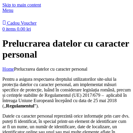
Skip to main content
Menu
Cadou Voucher
0
items
0.00
lei
Prelucrarea datelor cu caracter
personal
Home
Prelucrarea datelor cu caracter personal
Pentru a asigura respectarea dreptului utilizatorilor site-ului la
protecția datelor cu caracter personal, am implementat măsuri
specifice de protecție, luând în considerare legislația română, precum
și cerințele stabilite de Regulamentul (UE) 2017/679 – aplicabil în
întreaga Uniune Europeană începând cu data de 25 mai 2018
(„
Regulamentul
”).
Datele cu caracter personal reprezintă orice informație prin care dvs.
puteți fi identificat, în special printr-un element de identificare cum
ar fi un nume, un număr de identificare, date de localizare, un
identificator online sau unul sau mai multe elemente aflate în