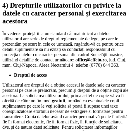
4)
Drepturile utilizatorilor cu privire la
datele cu caracter personal și exercitarea
acestora
În vederea protejării la un standard cât mai ridicat a datelor
utilizatorul are serie de drepturi reglementate de lege, pe care le
prezentăm pe scurt în cele ce urmează, rugându-vă ca pentru orice
detalii suplimentare să nu ezitați să contactați responsabilul cu
protecția datelor cu caracter personal din cadrul Societății noastre,
utilizând detaliile de contact următoare:
office@effeto.ro
, jud. Cluj,
mun. Cluj-Napoca, Aleea Nectarului 4, telefon (0770) 644 363.
Dreptul de acces
Utilizatorul are dreptul de a obține accesul la datele sale cu caracter
personal pe care le prelucrăm, precum și dreptul de a obține copii ale
acestora. La solicitarea utilizatorului, prima astfel de copie vă va fi
oferită de către noi în mod
gratuit
, urmând ca eventualele copii
suplimentare pe care le veți solicita să poată fi supuse unei taxe
corespunzătoare efortului necesar de extragere si formatare pentru
transmitere. Copia datelor având caracter personal vă poate fi oferită
fie în format electronic, fie în format fizic, în funcție de solicitarea
dvs. şi de natura datei solicitate. Pentru solicitarea informațiilor