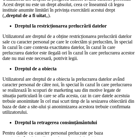
Acest drept nu este un drept absolut, ceea ce înseamnă că legea
instituie anumite limitări în privința exercitării acestui drept
(„
dreptul de a fi uitat
„).
Dreptul la restricționarea prelucrării datelor
Utilizatorul are dreptul de a obține restricționarea prelucrării datelor
sale cu caracter personal pe care le colectăm și prelucrăm, în special
în cazul în care contesta exactitatea datelor, în cazul în care
prelucrarea datelor este ilegală ori în cazul în care prelucrarea acestor
date nu mai este necesară, potrivit legii.
Dreptul de a obiecta
Utilizatorul are dreptul de a obiecta la prelucrarea datelor având
caracter personal de către noi, în special în cazul în care prelucrarea
se realizează în scopuri de marketing sau din motive legate de
situația particulară în care se afla acesta, caz in care datele acestuia
trebuie anonimitate în cel mai scurt timp de la sesizarea obiectării din
baza de date a site-ului și anonimizarea acestora trebuie confirmata
utilizatorului.
Dreptul la retragerea consimțământului
Pentru datele cu caracter personal prelucrate pe baza