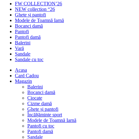
FW COLLECTION’26
NEW collection “26
Ghete și pantofi
Modele de Toamnă Iarnă
Bocanci damă
Pantofi
Pantofi damă
Balerini
Vară
Sandale
Sandale cu toc
Acasa
Card Cadou
Magazin
Balerini
Bocanci damă
Ciocate
Cizme damă
Ghete și pantofi
Încălțăminte sport
Modele de Toamnă Iarnă
Pantofi cu toc
Pantofi damă
Sandale