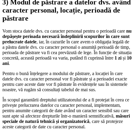
3)
Modul de păstrare a datelor dvs. având
caracter personal, locație, perioadă de
păstrare
Vom stoca datele dvs. cu caracter personal pentru o perioadă care
nu
depășește perioada necesară îndeplinirii scopurilor în care sunt
prelucrate datele
, iar, în cazurile în care avem o obligația legală de
a păstra datele dvs. cu caracter personal o anumită perioadă de timp,
perioada de păstrare va fi cea prevăzută de lege. În funcție de situația
concretă, această perioadă va varia, putând fi cuprinsă între
1 zi
și
10
ani
.
Pentru o bună înțelegere a modului de păstrare, a locației în care
datele dvs. cu caracter personal vor fi păstrate și a perioadei exacte
pentru care aceste date vor fi păstrate în evidențele sau în sistemele
noastre, vă rugăm să consultați tabelul de mai sus.
În scopul garantării dreptului utilizatorului de a fi protejat în ceea ce
privește prelucrarea datelor cu caracter personal, implementam,
pentru anumite categorii de date având un caracter sensibil sau care
sunt apte să afecteze drepturile într-o manieră semnificativă,
măsuri
speciale de natură tehnică și organizatorică
, care să protejeze
aceste categorii de date cu caracter personal.