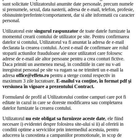
sunt solicitate Utilizatorului anumite date personale, precum numele
si prenumele, sexul, data nasterii, adresa de e-mail, telefon, profesie,
obisnuinte/preferinte/comportament, dar si alte informatii cu caracter
personal.
Utilizatorul este
singurul raspunzator
de toate datele furnizate la
momentul crearii contului de utilizator pe site. Pentru confirmarea
datelor si contului, Utilizatorul va fi anuntat la adresa de e-mail
declarata la crearea contului. Acest e-mail de confirmare are rolul
stoparii actiunilor frauduloase ale unor utilizatori care folosesc
adrese de e-mail ale altor persoane pentru a crea conturi fictive.
Daca primiti un asemenea mesaj, in conditiile in care nu v-ati
inregistrat personal pe site va rugam sa ne trimiteti un e-mail la
adresa
office@effeto.ro
pentru a sterge contul respectiv in
maximum 3 zile lucratoare.
E-mailul va conţine, în format pdf şi
versiunea în vigoare a prezentului Contract.
Formularul de profil al Utilizatorului contine campuri care pot fi
editate in cazul in care se doreste modificarea sau completarea
datelor furnizate la crearea contului.
Utilizatorul
nu este obligat sa furnizeze aceste date
, ele fiind
necesare i) evidentei despre folosirea site-ului si ii) al oferirii in
conditii optime a serviciilor prin intermediul acestuia, pentru
aducerea la cunostinta a campaniilor promotionale, in scop de