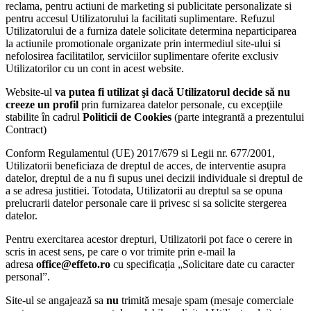
reclama, pentru actiuni de marketing si publicitate personalizate si
pentru accesul Utilizatorului la facilitati suplimentare. Refuzul
Utilizatorului de a furniza datele solicitate determina neparticiparea
la actiunile promotionale organizate prin intermediul site-ului si
nefolosirea facilitatilor, serviciilor suplimentare oferite exclusiv
Utilizatorilor cu un cont in acest website.
Website-ul
va putea fi utilizat şi dacă Utilizatorul decide să nu
creeze un profil
prin furnizarea datelor personale, cu excepţiile
stabilite în cadrul
Politicii de Cookies
(parte integrantă a prezentului
Contract)
Conform Regulamentul (UE) 2017/679 si Legii nr. 677/2001,
Utilizatorii beneficiaza de dreptul de acces, de interventie asupra
datelor, dreptul de a nu fi supus unei decizii individuale si dreptul de
a se adresa justitiei. Totodata, Utilizatorii au dreptul sa se opuna
prelucrarii datelor personale care ii privesc si sa solicite stergerea
datelor.
Pentru exercitarea acestor drepturi, Utilizatorii pot face o cerere in
scris in acest sens, pe care o vor trimite prin e-mail la
adresa
office@effeto.ro
cu specificația „Solicitare date cu caracter
personal”.
Site-ul se angajează sa
nu
trimită mesaje spam (mesaje comerciale