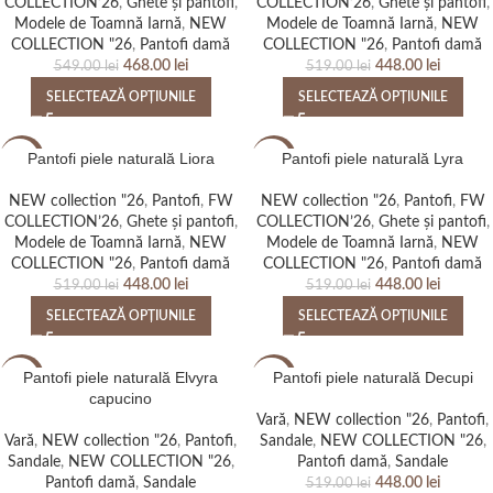
COLLECTION’26
,
Ghete și pantofi
,
COLLECTION’26
,
Ghete și pantofi
,
Modele de Toamnă Iarnă
,
NEW
Modele de Toamnă Iarnă
,
NEW
COLLECTION "26
,
Pantofi damă
COLLECTION "26
,
Pantofi damă
468.00
lei
448.00
lei
549.00
lei
519.00
lei
SELECTEAZĂ OPȚIUNILE
SELECTEAZĂ OPȚIUNILE
Pantofi piele naturală Liora
Pantofi piele naturală Lyra
-14%
-14%
NEW collection "26
,
Pantofi
,
FW
NEW collection "26
,
Pantofi
,
FW
NEW
NEW
COLLECTION’26
,
Ghete și pantofi
,
COLLECTION’26
,
Ghete și pantofi
,
Modele de Toamnă Iarnă
,
NEW
Modele de Toamnă Iarnă
,
NEW
COLLECTION "26
,
Pantofi damă
COLLECTION "26
,
Pantofi damă
448.00
lei
448.00
lei
519.00
lei
519.00
lei
SELECTEAZĂ OPȚIUNILE
SELECTEAZĂ OPȚIUNILE
Pantofi piele naturală Elvyra
Pantofi piele naturală Decupi
-14%
-14%
capucino
Vară
,
NEW collection "26
,
Pantofi
,
NEW
NEW
Vară
,
NEW collection "26
,
Pantofi
,
Sandale
,
NEW COLLECTION "26
,
Sandale
,
NEW COLLECTION "26
,
Pantofi damă
,
Sandale
Pantofi damă
,
Sandale
448.00
lei
519.00
lei