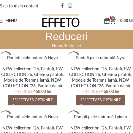
Skip to main content
0
MENU
0.00
LE
Reduceri
Home
Reduceri
Pantofi piele naturală Naya
Pantofi piele naturală Nyra
-15%
-15%
NEW collection "26
,
Pantofi
,
FW
NEW collection "26
,
Pantofi
,
FW
NEW
NEW
COLLECTION’26
,
Ghete și pantofi
,
COLLECTION’26
,
Ghete și pantofi
,
Modele de Toamnă Iarnă
,
NEW
Modele de Toamnă Iarnă
,
NEW
COLLECTION "26
,
Pantofi damă
COLLECTION "26
,
Pantofi damă
468.00
lei
468.00
lei
549.00
lei
549.00
lei
SELECTEAZĂ OPȚIUNILE
SELECTEAZĂ OPȚIUNILE
Pantofi piele naturală Nova
Pantofi piele naturală Lyiona
-15%
-14%
NEW collection "26
,
Pantofi
,
FW
NEW collection "26
,
Pantofi
,
FW
NEW
NEW