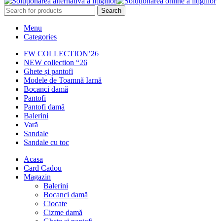
Search
Menu
Categories
FW COLLECTION’26
NEW collection “26
Ghete și pantofi
Modele de Toamnă Iarnă
Bocanci damă
Pantofi
Pantofi damă
Balerini
Vară
Sandale
Sandale cu toc
Acasa
Card Cadou
Magazin
Balerini
Bocanci damă
Ciocate
Cizme damă