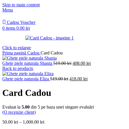
Skip to main content
Menu
Cadou Voucher
0
items
0.00
lei
Click to enlarge
Prima pagină
Cadou
Card Cadou
Prețul
Prețul
Ghete piele naturala Shania
519.00
lei
408.00
lei
inițial
curent
Back to products
a
este:
Prețul
fost:
Prețul
408.00 lei.
Ghete piele naturala Eliza
519.00
lei
418.00
lei
inițial
519.00 lei.
curent
a
este:
Card Cadou
fost:
418.00 lei.
519.00 lei.
Evaluat la
5.00
din 5 pe baza unei singure evaluări
(O recenzie client)
Interval
50.00
lei
–
1,000.00
lei
de