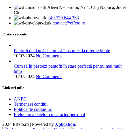
Aleea Nectarului, Nr 4, Cluj Napoca, Judet
Cluj
+40 770 644 363
contact@effeto.ro
Postări recente
Pantofii de damă și cum să îi asortezi la diferite ținute
10/07/2024
No Comments
Cum să îți păstrezi pantofii în stare perfectă pentru mai mult
timp
10/07/2024
No Comments
Link-uri utile
ANPC
Termeni si conditii
Politica de cookie-uri
Prelucrarea datelor cu caracter personal
2024 Effeto.ro | Powered by
Xplication
.