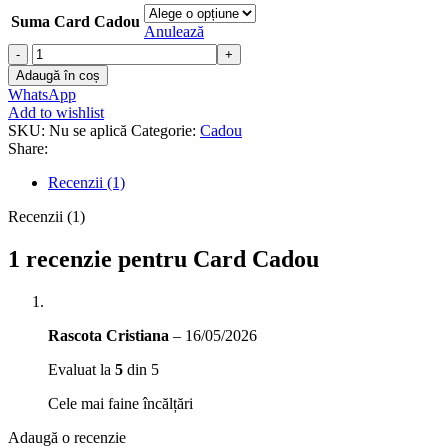
prețuri:
Suma Card Cadou
50.00 lei
Anulează
până
Cantitate
la
Card
Adaugă în coș
1,000.00 lei
Cadou
WhatsApp
Add to wishlist
SKU:
Nu se aplică
Categorie:
Cadou
Share:
Recenzii (1)
Recenzii (1)
1 recenzie pentru
Card Cadou
Rascota Cristiana
–
16/05/2026
Evaluat la
5
din 5
Cele mai faine încălțări
Adaugă o recenzie