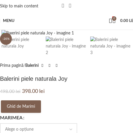
Skip to main content
0
MENU
0.00
LE
Click to enlarge
-20%
Prima pagină
Balerini
Balerini piele naturala Joy
398.00
lei
498.00
lei
Ghid de Marimi
MARIMEA