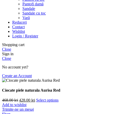
Pantofi damă
Sandale
Sandale cu toc
Vară
Reduceri
Contact
Wishlist
Login / Register
Shopping cart
Close
Sign in
Close
No account yet?
Create an Account
Ciocate piele naturala Aurisa Red
Prețul
Prețul
468.00
lei
428.00
lei
Select options
inițial
curent
Add to wishlist
a
este:
Trimite-ne un mesaj
fost:
428.00 lei.
Shop