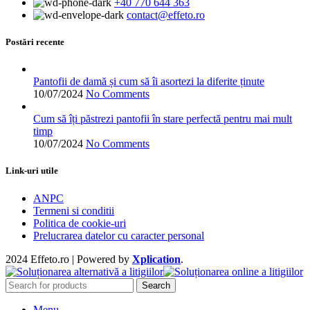
+40 770 644 363
Opțiunile
contact@effeto.ro
pot
fi
alese
Postări recente
în
pagina
produsului.
Pantofii de damă și cum să îi asortezi la diferite ținute
10/07/2024
No Comments
Cum să îți păstrezi pantofii în stare perfectă pentru mai mult
timp
10/07/2024
No Comments
Link-uri utile
ANPC
Termeni si conditii
Politica de cookie-uri
Prelucrarea datelor cu caracter personal
2024 Effeto.ro | Powered by
Xplication
.
Search
Menu