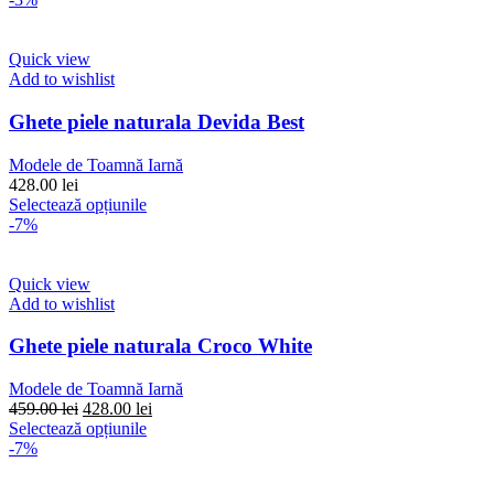
fost:
are
428.00 lei.
459.00 lei.
mai
multe
Quick view
variații.
Add to wishlist
Opțiunile
pot
Ghete piele naturala Devida Best
fi
alese
Modele de Toamnă Iarnă
în
428.00
lei
pagina
Acest
Selectează opțiunile
produsului.
produs
-7%
are
mai
multe
Quick view
variații.
Add to wishlist
Opțiunile
pot
Ghete piele naturala Croco White
fi
alese
Modele de Toamnă Iarnă
în
Prețul
Prețul
459.00
lei
428.00
lei
pagina
inițial
Acest
curent
Selectează opțiunile
produsului.
a
produs
este:
-7%
fost:
are
428.00 lei.
459.00 lei.
mai