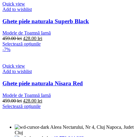
multe
Quick view
variații.
Add to wishlist
Opțiunile
pot
Ghete piele naturala Superb Black
fi
alese
Modele de Toamnă Iarnă
în
Prețul
Prețul
459.00
lei
428.00
lei
pagina
inițial
Acest
curent
Selectează opțiunile
produsului.
a
produs
este:
-7%
fost:
are
428.00 lei.
459.00 lei.
mai
multe
Quick view
variații.
Add to wishlist
Opțiunile
pot
Ghete piele naturala Nisara Red
fi
alese
Modele de Toamnă Iarnă
în
Prețul
Prețul
459.00
lei
428.00
lei
pagina
inițial
Acest
curent
Selectează opțiunile
produsului.
a
produs
este:
fost:
are
428.00 lei.
459.00 lei.
mai
Aleea Nectarului, Nr 4, Cluj Napoca, Judet
multe
Cluj
variații.