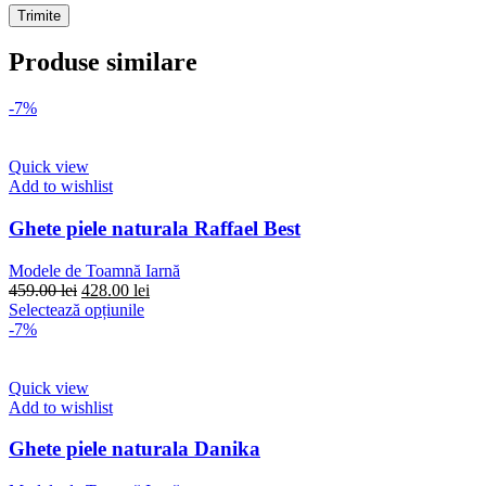
Produse similare
-7%
Quick view
Add to wishlist
Ghete piele naturala Raffael Best
Modele de Toamnă Iarnă
Prețul
Prețul
459.00
lei
428.00
lei
inițial
Acest
curent
Selectează opțiunile
a
produs
este:
-7%
fost:
are
428.00 lei.
459.00 lei.
mai
multe
Quick view
variații.
Add to wishlist
Opțiunile
pot
Ghete piele naturala Danika
fi
alese