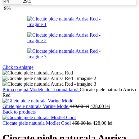
44
29.5
-9%
Click to enlarge
Prima pagină
Modele de Toamnă Iarnă
Ciocate piele naturala Aurisa
Red
Prețul
Prețul
Ghete piele naturala Varine Mode
449.00
lei
428.00
lei
inițial
curent
Back to products
a
este:
fost:
Prețul
428.00 lei.
Prețul
Ciocate piele naturala Modlet Cool
468.00
lei
428.00
lei
449.00 lei.
inițial
curent
a
este:
Ciocate piele naturala Aurisa