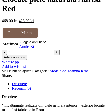
fost:
428.00 lei.
468.00 lei.
Red
Prețul
Prețul
468.00
lei
428.00
lei
inițial
curent
a
este:
Ghid de Marimi
fost:
428.00 lei.
468.00 lei.
Marimea
Anulează
Cantitate
Ciocate
Adaugă în coș
piele
WhatsApp
naturala
Add to wishlist
Aurisa
SKU:
Nu se aplică
Categorie:
Modele de Toamnă Iarnă
Red
Share:
Descriere
Recenzii (0)
Descriere
‘-Incaltaminte realizata din piele naturala interior – exterior lucrate
manual si fabricate in Romania.