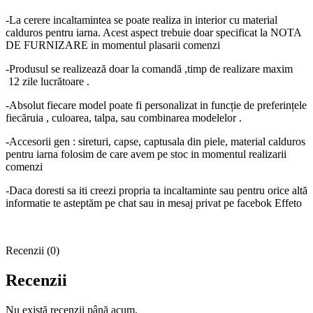
-La cerere incaltamintea se poate realiza in interior cu material
calduros pentru iarna. Acest aspect trebuie doar specificat la NOTA
DE FURNIZARE in momentul plasarii comenzi
-Produsul se realizează doar la comandă ,timp de realizare maxim
12 zile lucrătoare .
-Absolut fiecare model poate fi personalizat in funcție de preferințele
fiecăruia , culoarea, talpa, sau combinarea modelelor .
-Accesorii gen : sireturi, capse, captusala din piele, material calduros
pentru iarna folosim de care avem pe stoc in momentul realizarii
comenzi
-Daca doresti sa iti creezi propria ta incaltaminte sau pentru orice altă
informatie te asteptăm pe chat sau in mesaj privat pe facebok Effeto
Recenzii (0)
Recenzii
Nu există recenzii până acum.