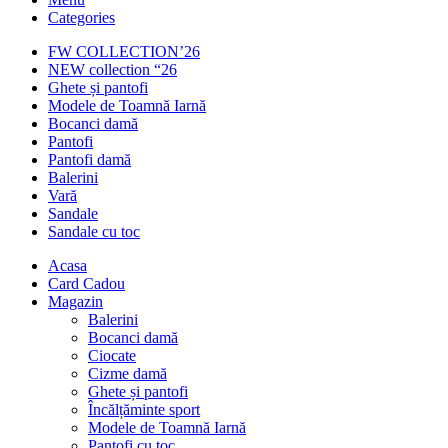
Categories
FW COLLECTION’26
NEW collection “26
Ghete și pantofi
Modele de Toamnă Iarnă
Bocanci damă
Pantofi
Pantofi damă
Balerini
Vară
Sandale
Sandale cu toc
Acasa
Card Cadou
Magazin
Balerini
Bocanci damă
Ciocate
Cizme damă
Ghete și pantofi
Încălțăminte sport
Modele de Toamnă Iarnă
Pantofi cu toc