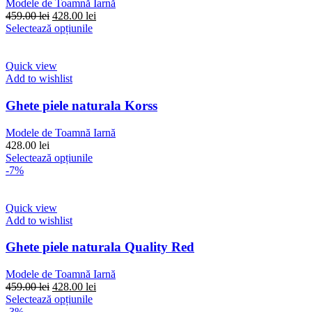
Modele de Toamnă Iarnă
în
Prețul
Prețul
459.00
lei
428.00
lei
pagina
inițial
Acest
curent
Selectează opțiunile
produsului.
a
produs
este:
fost:
are
428.00 lei.
459.00 lei.
mai
Quick view
multe
Add to wishlist
variații.
Opțiunile
Ghete piele naturala Korss
pot
fi
Modele de Toamnă Iarnă
alese
428.00
lei
în
Acest
Selectează opțiunile
pagina
produs
-7%
produsului.
are
mai
multe
Quick view
variații.
Add to wishlist
Opțiunile
pot
Ghete piele naturala Quality Red
fi
alese
Modele de Toamnă Iarnă
în
Prețul
Prețul
459.00
lei
428.00
lei
pagina
inițial
Acest
curent
Selectează opțiunile
produsului.
a
produs
este:
-3%