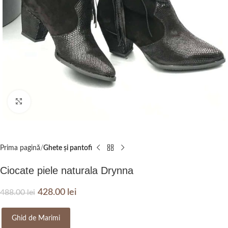
Click to enlarge
Prima pagină
Ghete și pantofi
Ciocate piele naturala Drynna
428.00
lei
488.00
lei
Ghid de Marimi