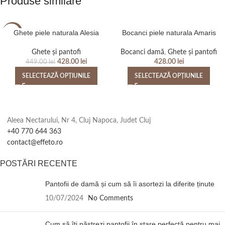
Produse similare
Ghete piele naturala Alesia
Bocanci piele naturala Amaris
-5%
Ghete și pantofi
Bocanci damă
,
Ghete și pantofi
428.00
lei
428.00
lei
449.00
lei
SELECTEAZĂ OPȚIUNILE
SELECTEAZĂ OPȚIUNILE
Aleea Nectarului, Nr 4, Cluj Napoca, Judet Cluj
+40 770 644 363
contact@effeto.ro
POSTĂRI RECENTE
Pantofii de damă și cum să îi asortezi la diferite ținute
10/07/2024
No Comments
Cum să îți păstrezi pantofii în stare perfectă pentru mai