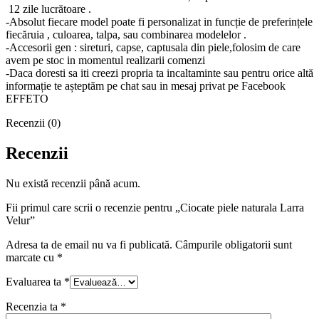
12 zile lucrătoare .
-Absolut fiecare model poate fi personalizat in funcție de preferințele
fiecăruia , culoarea, talpa, sau combinarea modelelor .
-Accesorii gen : sireturi, capse, captusala din piele,folosim de care
avem pe stoc in momentul realizarii comenzi
-Daca doresti sa iti creezi propria ta incaltaminte sau pentru orice altă
informație te așteptăm pe chat sau in mesaj privat pe Facebook
EFFETO
Recenzii (0)
Recenzii
Nu există recenzii până acum.
Fii primul care scrii o recenzie pentru „Ciocate piele naturala Larra
Velur”
Adresa ta de email nu va fi publicată.
Câmpurile obligatorii sunt
marcate cu
*
Evaluarea ta
*
Recenzia ta
*