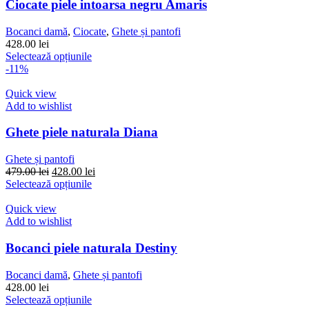
Ciocate piele intoarsa negru Amaris
Bocanci damă
,
Ciocate
,
Ghete și pantofi
428.00
lei
Acest
Selectează opțiunile
produs
-11%
are
mai
Quick view
multe
Add to wishlist
variații.
Opțiunile
Ghete piele naturala Diana
pot
fi
Ghete și pantofi
alese
Prețul
Prețul
479.00
lei
428.00
lei
în
inițial
Acest
curent
Selectează opțiunile
pagina
a
produs
este:
produsului.
fost:
are
428.00 lei.
Quick view
479.00 lei.
mai
Add to wishlist
multe
variații.
Bocanci piele naturala Destiny
Opțiunile
pot
Bocanci damă
,
Ghete și pantofi
fi
428.00
lei
alese
Acest
Selectează opțiunile
în