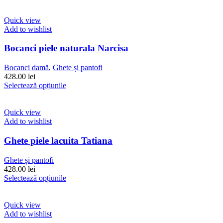
produs
pagina
are
produsului.
mai
Quick view
multe
Add to wishlist
variații.
Opțiunile
Bocanci piele naturala Narcisa
pot
fi
Bocanci damă
,
Ghete și pantofi
alese
428.00
lei
în
Acest
Selectează opțiunile
pagina
produs
produsului.
are
mai
Quick view
multe
Add to wishlist
variații.
Opțiunile
Ghete piele lacuita Tatiana
pot
fi
Ghete și pantofi
alese
428.00
lei
în
Acest
Selectează opțiunile
pagina
produs
produsului.
are
mai
Quick view
multe
Add to wishlist
variații.