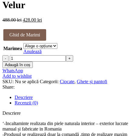
468.00 lei.
Velur
Prețul
Prețul
488.00
lei
428.00
lei
inițial
curent
a
este:
Ghid de Marimi
fost:
428.00 lei.
488.00 lei.
Marimea
Anulează
Cantitate
Ciocate
Adaugă în coș
piele
WhatsApp
naturala
Add to wishlist
Larra
SKU:
Nu se aplică
Categorii:
Ciocate
,
Ghete și pantofi
Velur
Share:
Descriere
Recenzii (0)
Descriere
‘-Incaltaminte realizata din piele naturala interior – exterior lucrate
manual și fabricate in Romania
-Produsul se realizează doar la comandă ,timp de realizare maxim