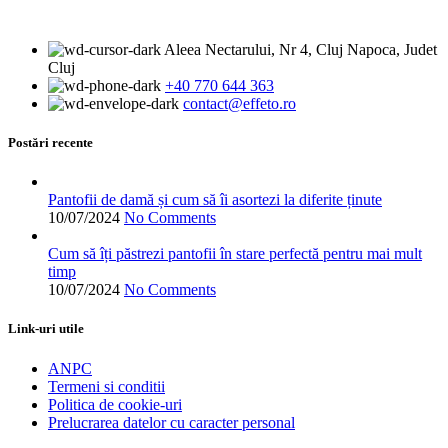
pagina
are
produsului.
mai
Aleea Nectarului, Nr 4, Cluj Napoca, Judet
multe
Cluj
variații.
+40 770 644 363
Opțiunile
contact@effeto.ro
pot
fi
alese
Postări recente
în
pagina
produsului.
Pantofii de damă și cum să îi asortezi la diferite ținute
10/07/2024
No Comments
Cum să îți păstrezi pantofii în stare perfectă pentru mai mult
timp
10/07/2024
No Comments
Link-uri utile
ANPC
Termeni si conditii
Politica de cookie-uri
Prelucrarea datelor cu caracter personal