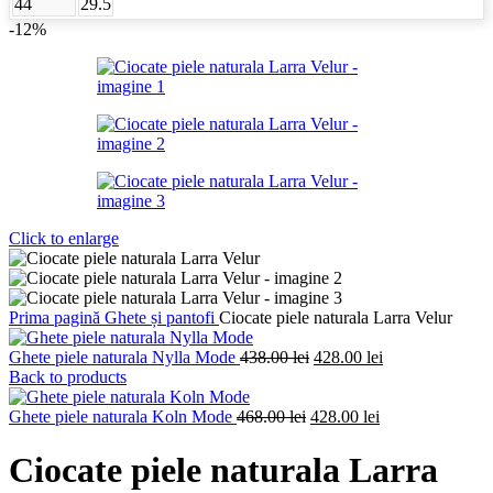
44
29.5
-12%
Click to enlarge
Prima pagină
Ghete și pantofi
Ciocate piele naturala Larra Velur
Prețul
Prețul
Ghete piele naturala Nylla Mode
438.00
lei
428.00
lei
inițial
curent
Back to products
a
este:
Prețul
fost:
Prețul
428.00 lei.
Ghete piele naturala Koln Mode
468.00
lei
428.00
lei
inițial
438.00 lei.
curent
a
este:
Ciocate piele naturala Larra
fost:
428.00 lei.