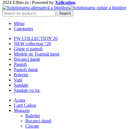
2024 Effeto.ro | Powered by
Xplication
.
Search
Menu
Categories
FW COLLECTION’26
NEW collection “26
Ghete și pantofi
Modele de Toamnă Iarnă
Bocanci damă
Pantofi
Pantofi damă
Balerini
Vară
Sandale
Sandale cu toc
Acasa
Card Cadou
Magazin
Balerini
Bocanci damă
Ciocate