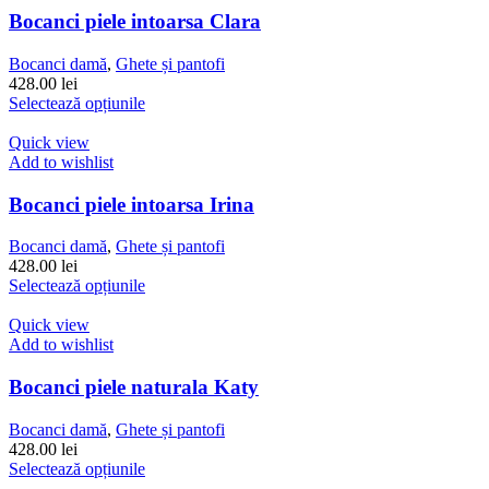
Opțiunile
Bocanci piele intoarsa Clara
pot
fi
Bocanci damă
,
Ghete și pantofi
alese
428.00
lei
în
Acest
Selectează opțiunile
pagina
produs
produsului.
are
Quick view
mai
Add to wishlist
multe
variații.
Bocanci piele intoarsa Irina
Opțiunile
pot
Bocanci damă
,
Ghete și pantofi
fi
428.00
lei
alese
Acest
Selectează opțiunile
în
produs
pagina
are
Quick view
produsului.
mai
Add to wishlist
multe
variații.
Bocanci piele naturala Katy
Opțiunile
pot
Bocanci damă
,
Ghete și pantofi
fi
428.00
lei
alese
Acest
Selectează opțiunile
în
produs