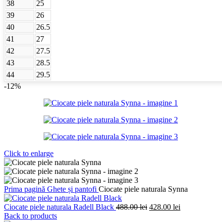
38
25
39
26
40
26.5
41
27
42
27.5
43
28.5
44
29.5
-12%
Click to enlarge
Prima pagină
Ghete și pantofi
Ciocate piele naturala Synna
Prețul
Prețul
Ciocate piele naturala Radell Black
488.00
lei
428.00
lei
inițial
curent
Back to products