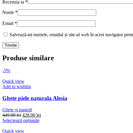
Recenzia ta
*
Nume
*
Email
*
Salvează-mi numele, emailul și site-ul web în acest navigator pent
Produse similare
-5%
Quick view
Add to wishlist
Ghete piele naturala Alesia
Ghete și pantofi
Prețul
Prețul
449.00
lei
428.00
lei
inițial
Acest
curent
Selectează opțiunile
a
produs
este:
fost:
are
428.00 lei.
Quick view