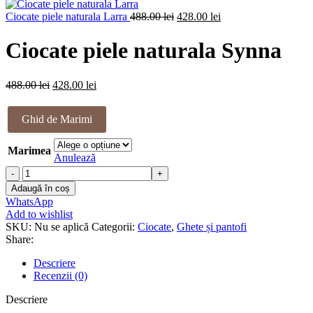
a
este:
Prețul
fost:
Prețul
428.00 lei.
Ciocate piele naturala Larra
488.00
lei
428.00
lei
inițial
488.00 lei.
curent
a
este:
Ciocate piele naturala Synna
fost:
428.00 lei.
488.00 lei.
Prețul
Prețul
488.00
lei
428.00
lei
inițial
curent
a
este:
Ghid de Marimi
fost:
428.00 lei.
488.00 lei.
Marimea
Anulează
Cantitate
Ciocate
Adaugă în coș
piele
WhatsApp
naturala
Add to wishlist
Synna
SKU:
Nu se aplică
Categorii:
Ciocate
,
Ghete și pantofi
Share:
Descriere
Recenzii (0)
Descriere