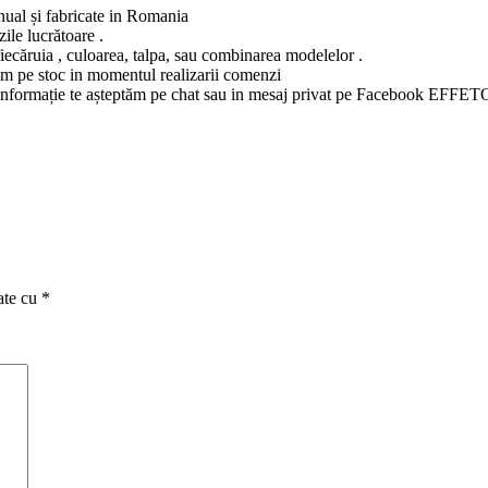
anual și fabricate in Romania
ile lucrătoare .
fiecăruia , culoarea, talpa, sau combinarea modelelor .
vem pe stoc in momentul realizarii comenzi
ltă informație te așteptăm pe chat sau in mesaj privat pe Facebook EFFET
ate cu
*