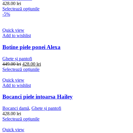
fi
428.00
lei
alese
Acest
Selectează opțiunile
în
produs
-5%
pagina
are
produsului.
mai
multe
Quick view
variații.
Add to wishlist
Opțiunile
pot
Botine piele ponei Alexa
fi
alese
Ghete și pantofi
în
Prețul
Prețul
449.00
lei
428.00
lei
pagina
inițial
Acest
curent
Selectează opțiunile
produsului.
a
produs
este:
fost:
are
428.00 lei.
Quick view
449.00 lei.
mai
Add to wishlist
multe
variații.
Bocanci piele intoarsa Hailey
Opțiunile
pot
Bocanci damă
,
Ghete și pantofi
fi
428.00
lei
alese
Acest
Selectează opțiunile
în
produs
pagina
are
Quick view