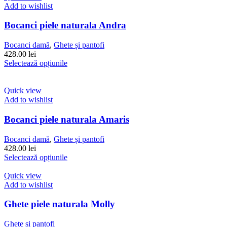
449.00 lei.
mai
Add to wishlist
multe
variații.
Bocanci piele naturala Andra
Opțiunile
pot
Bocanci damă
,
Ghete și pantofi
fi
428.00
lei
alese
Acest
Selectează opțiunile
în
produs
pagina
are
produsului.
mai
Quick view
multe
Add to wishlist
variații.
Opțiunile
Bocanci piele naturala Amaris
pot
fi
Bocanci damă
,
Ghete și pantofi
alese
428.00
lei
în
Acest
Selectează opțiunile
pagina
produs
produsului.
are
Quick view
mai
Add to wishlist
multe
variații.
Ghete piele naturala Molly
Opțiunile
pot
Ghete și pantofi