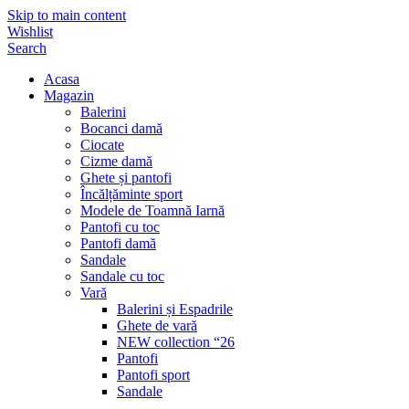
Skip to main content
Wishlist
Search
Acasa
Magazin
Balerini
Bocanci damă
Ciocate
Cizme damă
Ghete și pantofi
Încălțăminte sport
Modele de Toamnă Iarnă
Pantofi cu toc
Pantofi damă
Sandale
Sandale cu toc
Vară
Balerini și Espadrile
Ghete de vară
NEW collection “26
Pantofi
Pantofi sport
Sandale