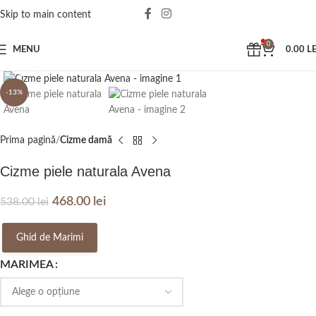
Skip to main content
0
MENU
0.00
LE
Click to enlarge
-13%
Prima pagină
Cizme damă
Cizme piele naturala Avena
468.00
lei
538.00
lei
Ghid de Marimi
MARIMEA