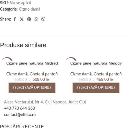
SKU:
Nu se aplică
Categorie:
Cizme damă
Share:
Produse similare
Cizme piele naturala Mildred
Cizme piele naturala Melody
-9%
-18%
Cizme damă
,
Ghete și pantofi
Cizme damă
,
Ghete și pantofi
508.00
lei
468.00
lei
558.00
lei
568.00
lei
SELECTEAZĂ OPȚIUNILE
SELECTEAZĂ OPȚIUNILE
Aleea Nectarului, Nr 4, Cluj Napoca, Judet Cluj
+40 770 644 363
contact@effeto.ro
POSTĂRI RECENTE