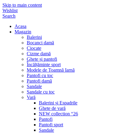
Skip to main content
Wishlist
Search
Acasa
Magazin
Balerini
Bocanci damă
Ciocate
Cizme damă
Ghete și pantofi
Încălțăminte sport
Modele de Toamnă Iarnă
Pantofi cu toc
Pantofi damă
Sandale
Sandale cu toc
Vară
Balerini și Espadrile
Ghete de vară
NEW collection “26
Pantofi
Pantofi sport
Sandale