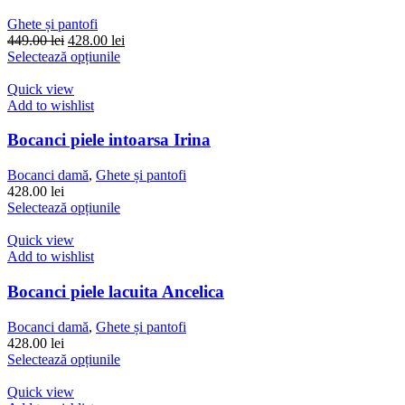
fi
alese
Ghete și pantofi
în
Prețul
Prețul
449.00
lei
428.00
lei
pagina
inițial
Acest
curent
Selectează opțiunile
produsului.
a
produs
este:
fost:
are
428.00 lei.
Quick view
449.00 lei.
mai
Add to wishlist
multe
variații.
Bocanci piele intoarsa Irina
Opțiunile
pot
Bocanci damă
,
Ghete și pantofi
fi
428.00
lei
alese
Acest
Selectează opțiunile
în
produs
pagina
are
Quick view
produsului.
mai
Add to wishlist
multe
variații.
Bocanci piele lacuita Ancelica
Opțiunile
pot
Bocanci damă
,
Ghete și pantofi
fi
428.00
lei
alese
Acest
Selectează opțiunile
în
produs
pagina
are
Quick view
produsului.