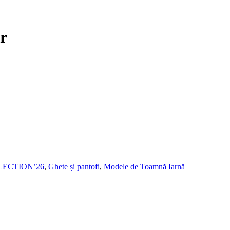
r
LECTION’26
,
Ghete și pantofi
,
Modele de Toamnă Iarnă