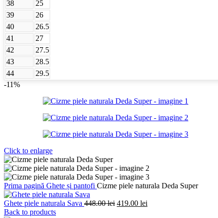
38
25
39
26
40
26.5
41
27
42
27.5
43
28.5
44
29.5
-11%
Click to enlarge
Prima pagină
Ghete și pantofi
Cizme piele naturala Deda Super
Prețul
Prețul
Ghete piele naturala Sava
448.00
lei
419.00
lei
inițial
curent
Back to products