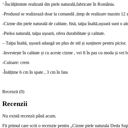
‘-Încălțăminte realizată din piele naturală,fabricate în România.
-Produsul se realizează doar la comandă ,timp de realizare maxim 12 zi
-Cizme din piele naturalā de calitate, finā, talpa înaltā,ușoarā sunt o 
-Pielea naturalā, talpa ușoarā, ofera durabilitate și calitate.
– Talpa înaltā, ușoară adaugă un plus de stil și susținere pentru picior.
-Investește în calitate și cu aceste cizme , vei fi în pas cu moda și vei b
-Culoare: crem
-Înālțime 6 cm în spate , 3 cm în fata
Recenzii (0)
Recenzii
Nu există recenzii până acum.
Fii primul care scrii o recenzie pentru „Cizme piele naturala Deda Su