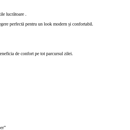
le lucrătoare .
alegere perfectā pentru un look modern și confortabil.
eneficia de confort pe tot parcursul zilei.
per”