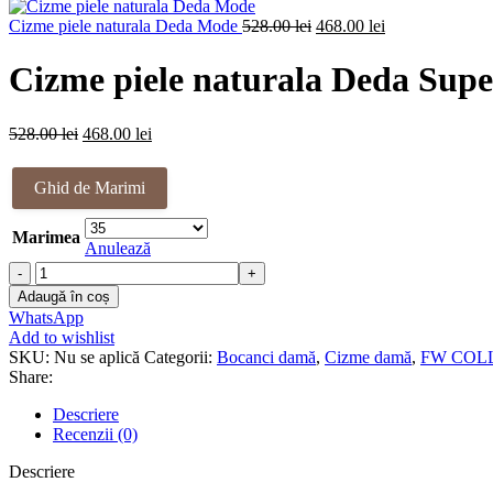
a
este:
fost:
Prețul
419.00 lei.
Prețul
Cizme piele naturala Deda Mode
528.00
lei
468.00
lei
448.00 lei.
inițial
curent
a
este:
Cizme piele naturala Deda Supe
fost:
468.00 lei.
528.00 lei.
Prețul
Prețul
528.00
lei
468.00
lei
inițial
curent
a
este:
Ghid de Marimi
fost:
468.00 lei.
528.00 lei.
Marimea
Anulează
Cantitate
Cizme
Adaugă în coș
piele
WhatsApp
naturala
Add to wishlist
Deda
SKU:
Nu se aplică
Categorii:
Bocanci damă
,
Cizme damă
,
FW COL
Super
Share:
Descriere
Recenzii (0)
Descriere