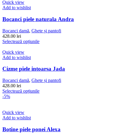
Quick view
Add to wishlist
Bocanci piele naturala Andra
Bocanci damă
,
Ghete și pantofi
428.00
lei
Acest
Selectează opțiunile
produs
are
Quick view
mai
Add to wishlist
multe
variații.
Cizme piele intoarsa Jada
Opțiunile
pot
Bocanci damă
,
Ghete și pantofi
fi
428.00
lei
alese
Acest
Selectează opțiunile
în
produs
-5%
pagina
are
produsului.
mai
multe
Quick view
variații.
Add to wishlist
Opțiunile
pot
Botine piele ponei Alexa