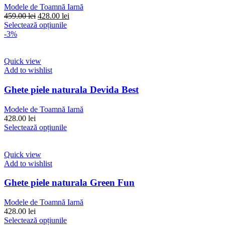
alese
Modele de Toamnă Iarnă
în
Prețul
Prețul
459.00
lei
428.00
lei
pagina
inițial
Acest
curent
Selectează opțiunile
produsului.
a
produs
este:
-3%
fost:
are
428.00 lei.
459.00 lei.
mai
multe
Quick view
variații.
Add to wishlist
Opțiunile
pot
Ghete piele naturala Devida Best
fi
alese
Modele de Toamnă Iarnă
în
428.00
lei
pagina
Acest
Selectează opțiunile
produsului.
produs
are
mai
Quick view
multe
Add to wishlist
variații.
Opțiunile
Ghete piele naturala Green Fun
pot
fi
Modele de Toamnă Iarnă
alese
428.00
lei
în
Acest
Selectează opțiunile