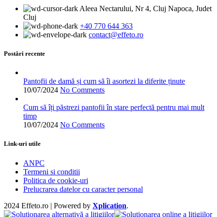
459.00 lei.
mai
Aleea Nectarului, Nr 4, Cluj Napoca, Judet
multe
Cluj
variații.
+40 770 644 363
Opțiunile
contact@effeto.ro
pot
fi
alese
Postări recente
în
pagina
produsului.
Pantofii de damă și cum să îi asortezi la diferite ținute
10/07/2024
No Comments
Cum să îți păstrezi pantofii în stare perfectă pentru mai mult
timp
10/07/2024
No Comments
Link-uri utile
ANPC
Termeni si conditii
Politica de cookie-uri
Prelucrarea datelor cu caracter personal
2024 Effeto.ro | Powered by
Xplication
.