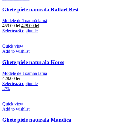
Opțiunile
pot
Ghete piele naturala Raffael Best
fi
alese
Modele de Toamnă Iarnă
în
Prețul
Prețul
459.00
lei
428.00
lei
pagina
inițial
Acest
curent
Selectează opțiunile
produsului.
a
produs
este:
fost:
are
428.00 lei.
459.00 lei.
mai
Quick view
multe
Add to wishlist
variații.
Opțiunile
Ghete piele naturala Korss
pot
fi
Modele de Toamnă Iarnă
alese
428.00
lei
în
Acest
Selectează opțiunile
pagina
produs
-7%
produsului.
are
mai
multe
Quick view
variații.
Add to wishlist
Opțiunile
pot
Ghete piele naturala Mandica
fi