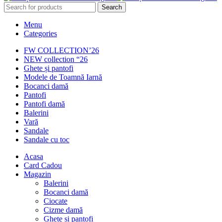
Search
Menu
Categories
FW COLLECTION’26
NEW collection “26
Ghete și pantofi
Modele de Toamnă Iarnă
Bocanci damă
Pantofi
Pantofi damă
Balerini
Vară
Sandale
Sandale cu toc
Acasa
Card Cadou
Magazin
Balerini
Bocanci damă
Ciocate
Cizme damă
Ghete și pantofi