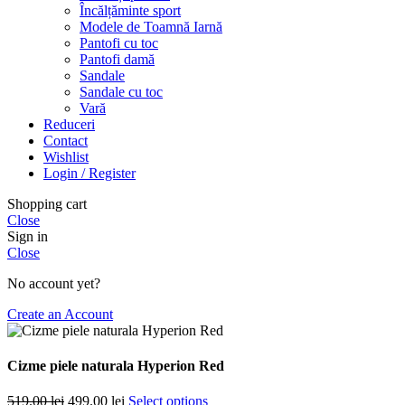
Încălțăminte sport
Modele de Toamnă Iarnă
Pantofi cu toc
Pantofi damă
Sandale
Sandale cu toc
Vară
Reduceri
Contact
Wishlist
Login / Register
Shopping cart
Close
Sign in
Close
No account yet?
Create an Account
Cizme piele naturala Hyperion Red
Prețul
Prețul
519.00
lei
499.00
lei
Select options