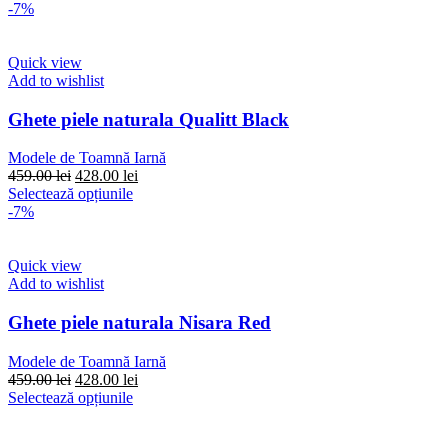
pagina
produs
-7%
produsului.
are
mai
multe
Quick view
variații.
Add to wishlist
Opțiunile
pot
Ghete piele naturala Qualitt Black
fi
alese
Modele de Toamnă Iarnă
în
Prețul
Prețul
459.00
lei
428.00
lei
pagina
inițial
Acest
curent
Selectează opțiunile
produsului.
a
produs
este:
-7%
fost:
are
428.00 lei.
459.00 lei.
mai
multe
Quick view
variații.
Add to wishlist
Opțiunile
pot
Ghete piele naturala Nisara Red
fi
alese
Modele de Toamnă Iarnă
în
Prețul
Prețul
459.00
lei
428.00
lei
pagina
inițial
Acest
curent
Selectează opțiunile
produsului.
a
produs
este:
fost:
are
428.00 lei.