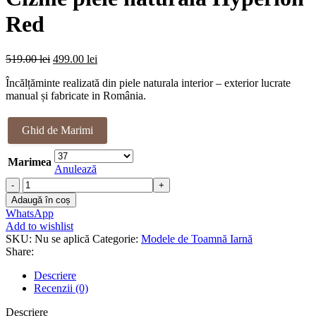
Red
Prețul
Prețul
519.00
lei
499.00
lei
inițial
curent
Încălțăminte realizată din piele naturala interior – exterior lucrate
a
este:
manual și fabricate in România.
fost:
499.00 lei.
519.00 lei.
Ghid de Marimi
Marimea
Anulează
Cantitate
Cizme
Adaugă în coș
piele
WhatsApp
naturala
Add to wishlist
Hyperion
SKU:
Nu se aplică
Categorie:
Modele de Toamnă Iarnă
Red
Share:
Descriere
Recenzii (0)
Descriere