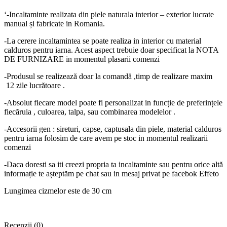
‘-Incaltaminte realizata din piele naturala interior – exterior lucrate
manual și fabricate in Romania.
-La cerere incaltamintea se poate realiza in interior cu material
calduros pentru iarna. Acest aspect trebuie doar specificat la NOTA
DE FURNIZARE in momentul plasarii comenzi
-Produsul se realizează doar la comandă ,timp de realizare maxim
12 zile lucrătoare .
-Absolut fiecare model poate fi personalizat in funcție de preferințele
fiecăruia , culoarea, talpa, sau combinarea modelelor .
-Accesorii gen : sireturi, capse, captusala din piele, material calduros
pentru iarna folosim de care avem pe stoc in momentul realizarii
comenzi
-Daca doresti sa iti creezi propria ta incaltaminte sau pentru orice altă
informație te așteptăm pe chat sau in mesaj privat pe facebok Effeto
Lungimea cizmelor este de 30 cm
Recenzii (0)