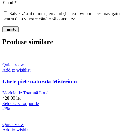
Email
*
Salvează-mi numele, emailul și site-ul web în acest navigator
pentru data viitoare când o să comentez.
Produse similare
Quick view
Add to wishlist
Ghete piele naturala Misterium
Modele de Toamnă Iarnă
428.00
lei
Acest
Selectează opțiunile
produs
-7%
are
mai
multe
Quick view
variații.
Add to wishlist