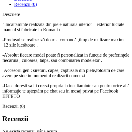
Recenzii (0)
Descriere
‘-Incaltaminte realizata din piele naturala interior – exterior lucrate
manual și fabricate in Romania
-Produsul se realizează doar la comandă ,timp de realizare maxim
12 zile lucrătoare .
-Absolut fiecare model poate fi personalizat in funcție de preferințele
fiecăruia , culoarea, talpa, sau combinarea modelelor .
-Accesorii gen : sireturi, capse, captusala din piele,folosim de care
avem pe stoc in momentul realizarii comenzi
-Daca doresti sa iti creezi propria ta incaltaminte sau pentru orice altă
informație te așteptăm pe chat sau in mesaj privat pe Facebook
EFFETO
Recenzii (0)
Recenzii
Nu există recenzii până acum.