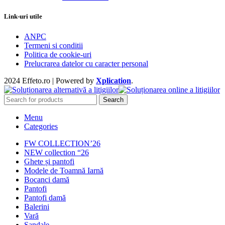
Link-uri utile
ANPC
Termeni si conditii
Politica de cookie-uri
Prelucrarea datelor cu caracter personal
2024 Effeto.ro | Powered by
Xplication
.
Search
Menu
Categories
FW COLLECTION’26
NEW collection “26
Ghete și pantofi
Modele de Toamnă Iarnă
Bocanci damă
Pantofi
Pantofi damă
Balerini
Vară
Sandale