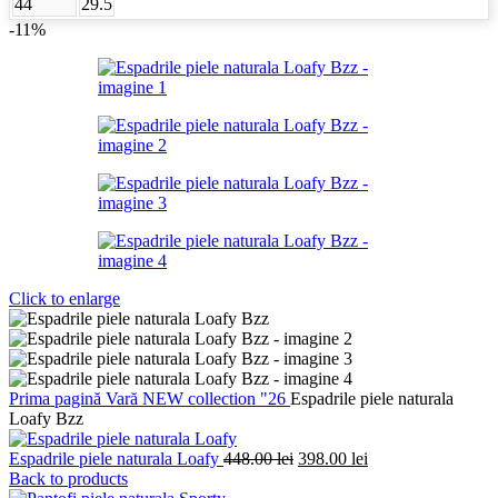
44
29.5
-11%
Click to enlarge
Prima pagină
Vară
NEW collection "26
Espadrile piele naturala
Loafy Bzz
Prețul
Prețul
Espadrile piele naturala Loafy
448.00
lei
398.00
lei
inițial
curent
Back to products
a
este: