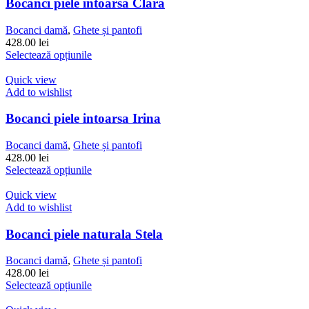
Opțiunile
Bocanci piele intoarsa Clara
pot
fi
Bocanci damă
,
Ghete și pantofi
alese
428.00
lei
în
Acest
Selectează opțiunile
pagina
produs
produsului.
are
Quick view
mai
Add to wishlist
multe
variații.
Bocanci piele intoarsa Irina
Opțiunile
pot
Bocanci damă
,
Ghete și pantofi
fi
428.00
lei
alese
Acest
Selectează opțiunile
în
produs
pagina
are
Quick view
produsului.
mai
Add to wishlist
multe
variații.
Bocanci piele naturala Stela
Opțiunile
pot
Bocanci damă
,
Ghete și pantofi
fi
428.00
lei
alese
Acest
Selectează opțiunile
în
produs
pagina