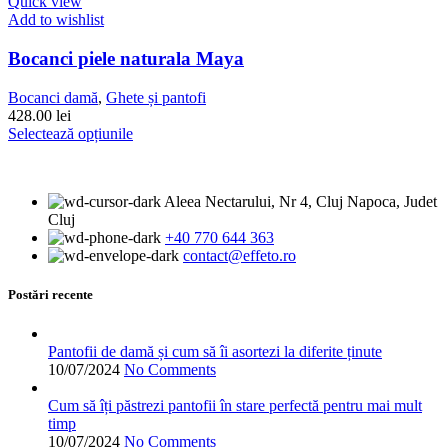
are
Quick view
produsului.
mai
Add to wishlist
multe
variații.
Bocanci piele naturala Maya
Opțiunile
pot
Bocanci damă
,
Ghete și pantofi
fi
428.00
lei
alese
Acest
Selectează opțiunile
în
produs
pagina
are
produsului.
mai
Aleea Nectarului, Nr 4, Cluj Napoca, Judet
multe
Cluj
variații.
+40 770 644 363
Opțiunile
contact@effeto.ro
pot
fi
alese
Postări recente
în
pagina
produsului.
Pantofii de damă și cum să îi asortezi la diferite ținute
10/07/2024
No Comments
Cum să îți păstrezi pantofii în stare perfectă pentru mai mult
timp
10/07/2024
No Comments