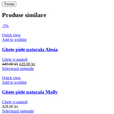
Produse similare
-5%
Quick view
Add to wishlist
Ghete piele naturala Alesia
Ghete și pantofi
Prețul
Prețul
449.00
lei
428.00
lei
inițial
Acest
curent
Selectează opțiunile
a
produs
este:
fost:
are
428.00 lei.
Quick view
449.00 lei.
mai
Add to wishlist
multe
variații.
Ghete piele naturala Molly
Opțiunile
pot
Ghete și pantofi
fi
428.00
lei
alese
Acest
Selectează opțiunile