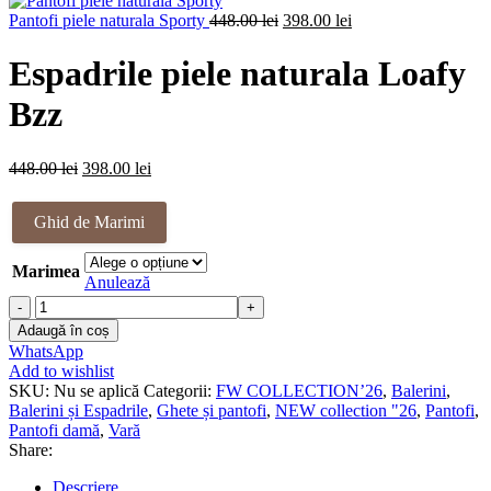
Prețul
fost:
Prețul
398.00 lei.
Pantofi piele naturala Sporty
448.00
lei
398.00
lei
inițial
448.00 lei.
curent
a
este:
Espadrile piele naturala Loafy
fost:
398.00 lei.
448.00 lei.
Bzz
Prețul
Prețul
448.00
lei
398.00
lei
inițial
curent
a
este:
Ghid de Marimi
fost:
398.00 lei.
448.00 lei.
Marimea
Anulează
Cantitate
Espadrile
Adaugă în coș
piele
WhatsApp
naturala
Add to wishlist
Loafy
SKU:
Nu se aplică
Categorii:
FW COLLECTION’26
,
Balerini
,
Bzz
Balerini și Espadrile
,
Ghete și pantofi
,
NEW collection "26
,
Pantofi
,
Pantofi damă
,
Vară
Share:
Descriere