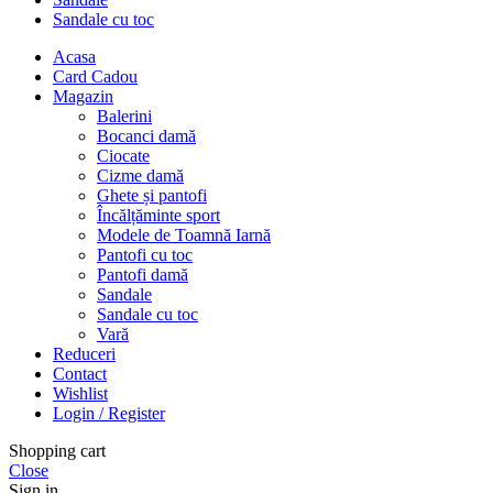
Sandale cu toc
Acasa
Card Cadou
Magazin
Balerini
Bocanci damă
Ciocate
Cizme damă
Ghete și pantofi
Încălțăminte sport
Modele de Toamnă Iarnă
Pantofi cu toc
Pantofi damă
Sandale
Sandale cu toc
Vară
Reduceri
Contact
Wishlist
Login / Register
Shopping cart
Close
Sign in