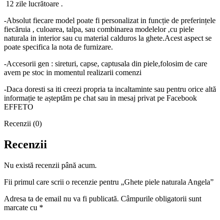
12 zile lucrătoare .
-Absolut fiecare model poate fi personalizat in funcție de preferințele
fiecăruia , culoarea, talpa, sau combinarea modelelor ,cu piele
naturala in interior sau cu material calduros la ghete.Acest aspect se
poate specifica la nota de furnizare.
-Accesorii gen : sireturi, capse, captusala din piele,folosim de care
avem pe stoc in momentul realizarii comenzi
-Daca doresti sa iti creezi propria ta incaltaminte sau pentru orice altă
informație te așteptăm pe chat sau in mesaj privat pe Facebook
EFFETO
Recenzii (0)
Recenzii
Nu există recenzii până acum.
Fii primul care scrii o recenzie pentru „Ghete piele naturala Angela”
Adresa ta de email nu va fi publicată.
Câmpurile obligatorii sunt
marcate cu
*