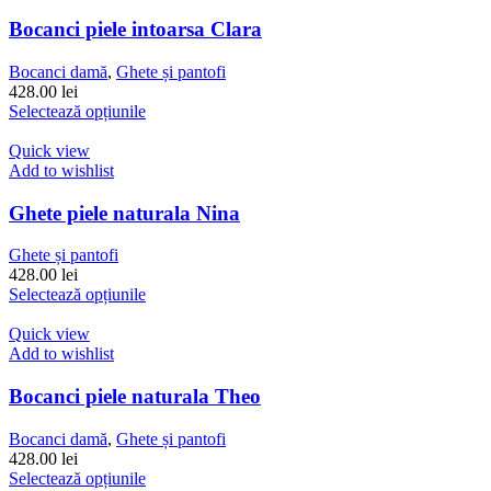
variații.
Opțiunile
Bocanci piele intoarsa Clara
pot
fi
Bocanci damă
,
Ghete și pantofi
alese
428.00
lei
în
Acest
Selectează opțiunile
pagina
produs
produsului.
are
Quick view
mai
Add to wishlist
multe
variații.
Ghete piele naturala Nina
Opțiunile
pot
Ghete și pantofi
fi
428.00
lei
alese
Acest
Selectează opțiunile
în
produs
pagina
are
Quick view
produsului.
mai
Add to wishlist
multe
variații.
Bocanci piele naturala Theo
Opțiunile
pot
Bocanci damă
,
Ghete și pantofi
fi
428.00
lei
alese
Acest
Selectează opțiunile
în