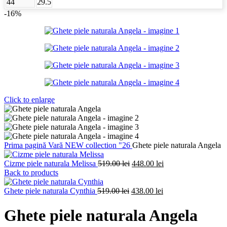
44
29.5
-16%
Click to enlarge
Prima pagină
Vară
NEW collection "26
Ghete piele naturala Angela
Prețul
Prețul
Cizme piele naturala Melissa
519.00
lei
448.00
lei
inițial
curent
Back to products
a
este:
Prețul
fost:
Prețul
448.00 lei.
Ghete piele naturala Cynthia
519.00
lei
438.00
lei
inițial
519.00 lei.
curent
a
este:
Ghete piele naturala Angela
fost:
438.00 lei.
519.00 lei.