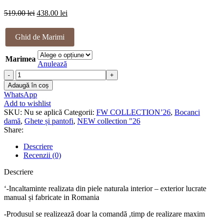
Prețul
Prețul
519.00
lei
438.00
lei
inițial
curent
a
este:
Ghid de Marimi
fost:
438.00 lei.
519.00 lei.
Marimea
Anulează
Cantitate
Ghete
Adaugă în coș
piele
WhatsApp
naturala
Add to wishlist
Angela
SKU:
Nu se aplică
Categorii:
FW COLLECTION’26
,
Bocanci
damă
,
Ghete și pantofi
,
NEW collection "26
Share:
Descriere
Recenzii (0)
Descriere
‘-Incaltaminte realizata din piele naturala interior – exterior lucrate
manual și fabricate in Romania
-Produsul se realizează doar la comandă ,timp de realizare maxim