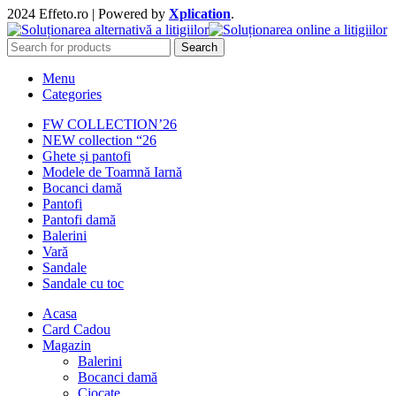
2024 Effeto.ro | Powered by
Xplication
.
Search
Menu
Categories
FW COLLECTION’26
NEW collection “26
Ghete și pantofi
Modele de Toamnă Iarnă
Bocanci damă
Pantofi
Pantofi damă
Balerini
Vară
Sandale
Sandale cu toc
Acasa
Card Cadou
Magazin
Balerini
Bocanci damă
Ciocate