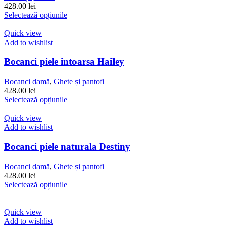
fi
428.00
lei
alese
Acest
Selectează opțiunile
în
produs
pagina
are
Quick view
produsului.
mai
Add to wishlist
multe
variații.
Bocanci piele intoarsa Hailey
Opțiunile
pot
Bocanci damă
,
Ghete și pantofi
fi
428.00
lei
alese
Acest
Selectează opțiunile
în
produs
pagina
are
Quick view
produsului.
mai
Add to wishlist
multe
variații.
Bocanci piele naturala Destiny
Opțiunile
pot
Bocanci damă
,
Ghete și pantofi
fi
428.00
lei
alese
Acest
Selectează opțiunile
în
produs
pagina
are
produsului.
mai
Quick view
multe
Add to wishlist