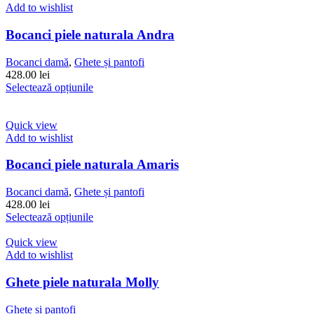
Add to wishlist
Bocanci piele naturala Andra
Bocanci damă
,
Ghete și pantofi
428.00
lei
Acest
Selectează opțiunile
produs
are
mai
Quick view
multe
Add to wishlist
variații.
Opțiunile
Bocanci piele naturala Amaris
pot
fi
Bocanci damă
,
Ghete și pantofi
alese
428.00
lei
în
Acest
Selectează opțiunile
pagina
produs
produsului.
are
Quick view
mai
Add to wishlist
multe
variații.
Ghete piele naturala Molly
Opțiunile
pot
Ghete și pantofi