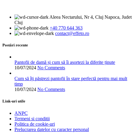
produs
pagina
are
produsului.
mai
Aleea Nectarului, Nr 4, Cluj Napoca, Judet
multe
Cluj
variații.
+40 770 644 363
Opțiunile
contact@effeto.ro
pot
fi
alese
Postări recente
în
pagina
produsului.
Pantofii de damă și cum să îi asortezi la diferite ținute
10/07/2024
No Comments
Cum să îți păstrezi pantofii în stare perfectă pentru mai mult
timp
10/07/2024
No Comments
Link-uri utile
ANPC
Termeni si conditii
Politica de cookie-uri
Prelucrarea datelor cu caracter personal