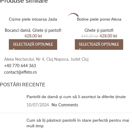
Produse similare
Cizme piele intoarsa Jada
Botine piele ponei Alexa
-5%
Bocanci damă
,
Ghete și pantofi
Ghete și pantofi
428.00
lei
428.00
lei
449.00
lei
SELECTEAZĂ OPȚIUNILE
SELECTEAZĂ OPȚIUNILE
Aleea Nectarului, Nr 4, Cluj Napoca, Judet Cluj
+40 770 644 363
contact@effeto.ro
POSTĂRI RECENTE
Pantofii de damă și cum să îi asortezi la diferite ținute
10/07/2024
No Comments
Cum să îți păstrezi pantofii în stare perfectă pentru mai
mult timp