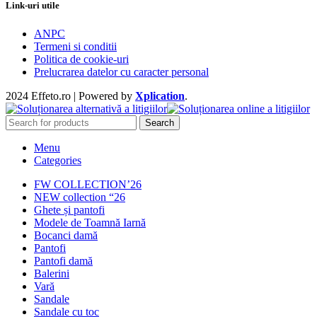
Link-uri utile
ANPC
Termeni si conditii
Politica de cookie-uri
Prelucrarea datelor cu caracter personal
2024 Effeto.ro | Powered by
Xplication
.
Search
Menu
Categories
FW COLLECTION’26
NEW collection “26
Ghete și pantofi
Modele de Toamnă Iarnă
Bocanci damă
Pantofi
Pantofi damă
Balerini
Vară
Sandale
Sandale cu toc