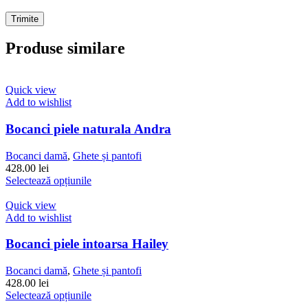
Produse similare
Quick view
Add to wishlist
Bocanci piele naturala Andra
Bocanci damă
,
Ghete și pantofi
428.00
lei
Acest
Selectează opțiunile
produs
are
Quick view
mai
Add to wishlist
multe
variații.
Bocanci piele intoarsa Hailey
Opțiunile
pot
Bocanci damă
,
Ghete și pantofi
fi
428.00
lei
alese
Acest
Selectează opțiunile
în
produs