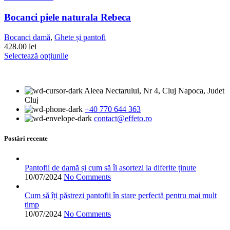
multe
variații.
Bocanci piele naturala Rebeca
Opțiunile
pot
Bocanci damă
,
Ghete și pantofi
fi
428.00
lei
alese
Acest
Selectează opțiunile
în
produs
pagina
are
produsului.
mai
Aleea Nectarului, Nr 4, Cluj Napoca, Judet
multe
Cluj
variații.
+40 770 644 363
Opțiunile
contact@effeto.ro
pot
fi
alese
Postări recente
în
pagina
produsului.
Pantofii de damă și cum să îi asortezi la diferite ținute
10/07/2024
No Comments
Cum să îți păstrezi pantofii în stare perfectă pentru mai mult
timp
10/07/2024
No Comments