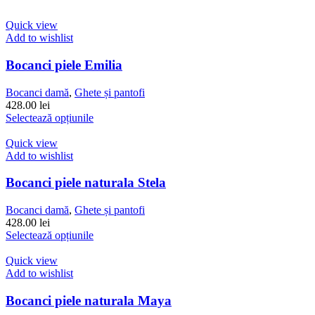
pagina
are
produsului.
mai
Quick view
multe
Add to wishlist
variații.
Opțiunile
Bocanci piele Emilia
pot
fi
Bocanci damă
,
Ghete și pantofi
alese
428.00
lei
în
Acest
Selectează opțiunile
pagina
produs
produsului.
are
Quick view
mai
Add to wishlist
multe
variații.
Bocanci piele naturala Stela
Opțiunile
pot
Bocanci damă
,
Ghete și pantofi
fi
428.00
lei
alese
Acest
Selectează opțiunile
în
produs
pagina
are
Quick view
produsului.
mai
Add to wishlist
multe
variații.
Bocanci piele naturala Maya
Opțiunile