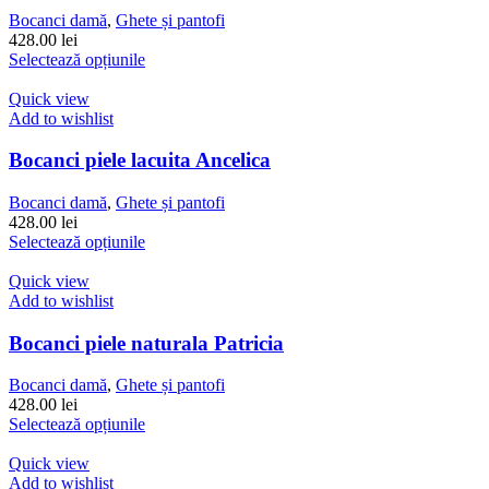
pot
Bocanci damă
,
Ghete și pantofi
fi
428.00
lei
alese
Acest
Selectează opțiunile
în
produs
pagina
are
Quick view
produsului.
mai
Add to wishlist
multe
variații.
Bocanci piele lacuita Ancelica
Opțiunile
pot
Bocanci damă
,
Ghete și pantofi
fi
428.00
lei
alese
Acest
Selectează opțiunile
în
produs
pagina
are
Quick view
produsului.
mai
Add to wishlist
multe
variații.
Bocanci piele naturala Patricia
Opțiunile
pot
Bocanci damă
,
Ghete și pantofi
fi
428.00
lei
alese
Acest
Selectează opțiunile
în
produs
pagina
are
Quick view
produsului.
mai
Add to wishlist