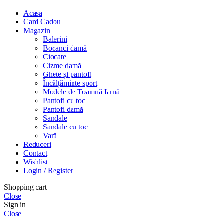
Acasa
Card Cadou
Magazin
Balerini
Bocanci damă
Ciocate
Cizme damă
Ghete și pantofi
Încălțăminte sport
Modele de Toamnă Iarnă
Pantofi cu toc
Pantofi damă
Sandale
Sandale cu toc
Vară
Reduceri
Contact
Wishlist
Login / Register
Shopping cart
Close
Sign in
Close