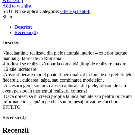
WhatsApp
naturala
Add to wishlist
Clare
SKU:
Nu se aplică
Categorie:
Ghete și pantofi
Share:
Descriere
Recenzii (0)
Descriere
‘-Incaltaminte realizata din piele naturala interior – exterior lucrate
manual și fabricate in Romania
-Produsul se realizează doar la comandă ,timp de realizare maxim
12 zile lucrătoare .
-Absolut fiecare model poate fi personalizat in funcție de preferințele
fiecăruia , culoarea, talpa, sau combinarea modelelor .
-Accesorii gen : sireturi, capse, captusala din piele,folosim de care
avem pe stoc in momentul realizarii comenzi
-Daca doresti sa iti creezi propria ta incaltaminte sau pentru orice altă
informație te așteptăm pe chat sau in mesaj privat pe Facebook
EFFETO
Recenzii (0)
Recenzii