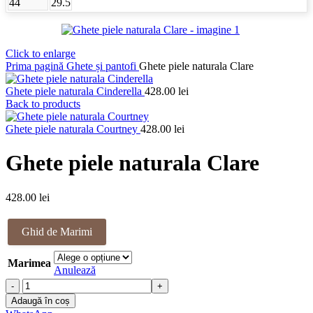
44
29.5
Click to enlarge
Prima pagină
Ghete și pantofi
Ghete piele naturala Clare
Ghete piele naturala Cinderella
428.00
lei
Back to products
Ghete piele naturala Courtney
428.00
lei
Ghete piele naturala Clare
428.00
lei
Ghid de Marimi
Marimea
Anulează
Cantitate
Ghete
Adaugă în coș
piele