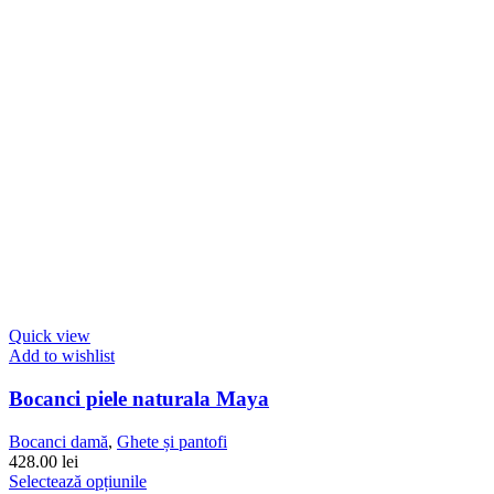
alese
în
pagina
produsului.
Quick view
Add to wishlist
Bocanci piele naturala Maya
Bocanci damă
,
Ghete și pantofi
428.00
lei
Acest
Selectează opțiunile