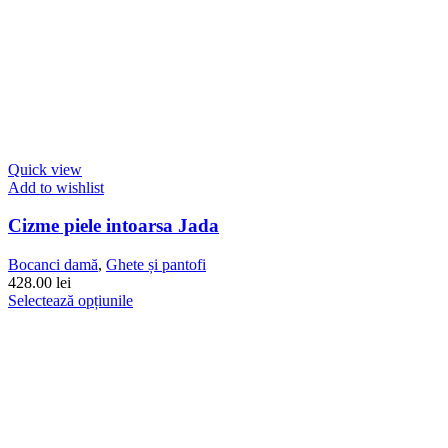
Quick view
Add to wishlist
Cizme piele intoarsa Jada
Bocanci damă
,
Ghete și pantofi
428.00
lei
Acest
Selectează opțiunile
produs
are
mai
multe
variații.
Opțiunile
pot
fi