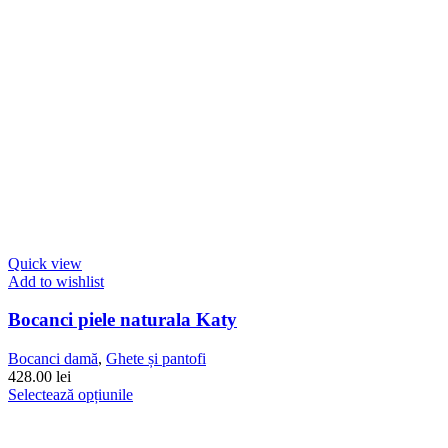
pagina
produsului.
Quick view
Add to wishlist
Bocanci piele naturala Katy
Bocanci damă
,
Ghete și pantofi
428.00
lei
Acest
Selectează opțiunile
produs
are
mai