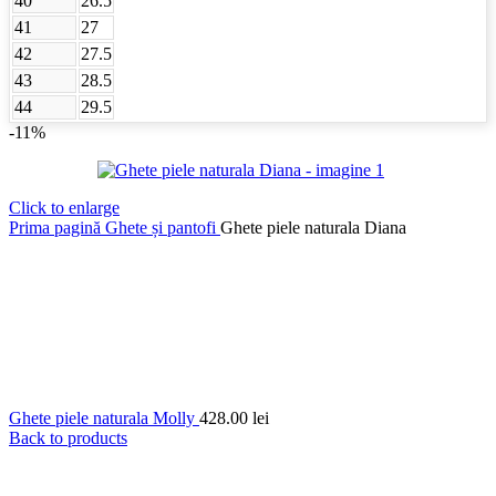
40
26.5
41
27
42
27.5
43
28.5
44
29.5
-11%
Click to enlarge
Prima pagină
Ghete și pantofi
Ghete piele naturala Diana
Ghete piele naturala Molly
428.00
lei
Back to products