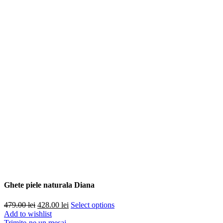
Ghete piele naturala Diana
Prețul
Prețul
479.00
lei
428.00
lei
Select options
inițial
curent
Add to wishlist
a
este:
Trimite-ne un mesaj