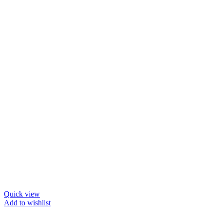
multe
variații.
Opțiunile
pot
fi
alese
în
pagina
produsului.
Quick view
Add to wishlist