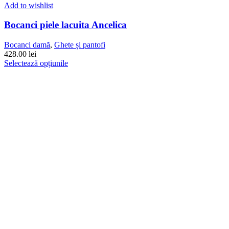
Add to wishlist
Bocanci piele lacuita Ancelica
Bocanci damă
,
Ghete și pantofi
428.00
lei
Acest
Selectează opțiunile
produs
are
mai
multe
variații.
Opțiunile
pot
fi
alese
în
pagina
produsului.