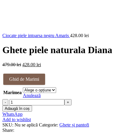
Ciocate piele intoarsa negru Amaris
428.00
lei
Ghete piele naturala Diana
Prețul
Prețul
479.00
lei
428.00
lei
inițial
curent
a
este:
Ghid de Marimi
fost:
428.00 lei.
479.00 lei.
Marimea
Anulează
Cantitate
Ghete
Adaugă în coș
piele
WhatsApp
naturala
Add to wishlist
Diana
SKU:
Nu se aplică
Categorie:
Ghete și pantofi
Share: