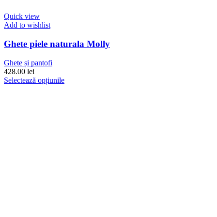
Quick view
Add to wishlist
Ghete piele naturala Molly
Ghete și pantofi
428.00
lei
Acest
Selectează opțiunile
produs
are
mai
multe
variații.
Opțiunile
pot
fi
alese
în
pagina
produsului.