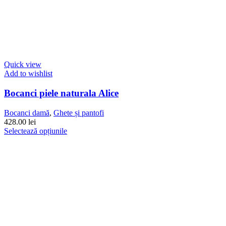
Quick view
Add to wishlist
Bocanci piele naturala Alice
Bocanci damă
,
Ghete și pantofi
428.00
lei
Acest
Selectează opțiunile
produs
are
mai
multe
variații.
Opțiunile
pot
fi
alese
în