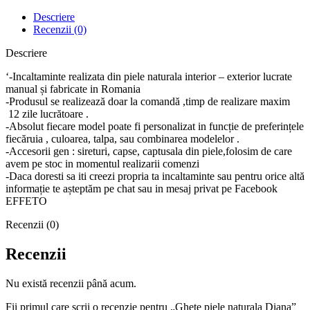
Descriere
Recenzii (0)
Descriere
‘-Incaltaminte realizata din piele naturala interior – exterior lucrate
manual și fabricate in Romania
-Produsul se realizează doar la comandă ,timp de realizare maxim
12 zile lucrătoare .
-Absolut fiecare model poate fi personalizat in funcție de preferințele
fiecăruia , culoarea, talpa, sau combinarea modelelor .
-Accesorii gen : sireturi, capse, captusala din piele,folosim de care
avem pe stoc in momentul realizarii comenzi
-Daca doresti sa iti creezi propria ta incaltaminte sau pentru orice altă
informație te așteptăm pe chat sau in mesaj privat pe Facebook
EFFETO
Recenzii (0)
Recenzii
Nu există recenzii până acum.
Fii primul care scrii o recenzie pentru „Ghete piele naturala Diana”