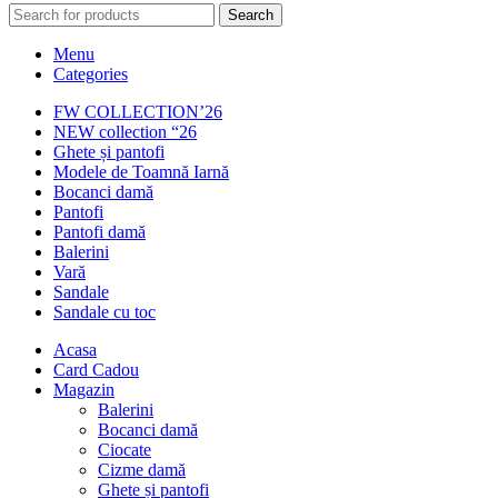
Search
Menu
Categories
FW COLLECTION’26
NEW collection “26
Ghete și pantofi
Modele de Toamnă Iarnă
Bocanci damă
Pantofi
Pantofi damă
Balerini
Vară
Sandale
Sandale cu toc
Acasa
Card Cadou
Magazin
Balerini
Bocanci damă
Ciocate
Cizme damă
Ghete și pantofi