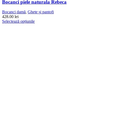
Bocanci piele naturala Rebeca
Bocanci damă
,
Ghete și pantofi
428.00
lei
Acest
Selectează opțiunile
produs
are
mai
multe
variații.
Opțiunile
pot
fi
alese
în
pagina
produsului.