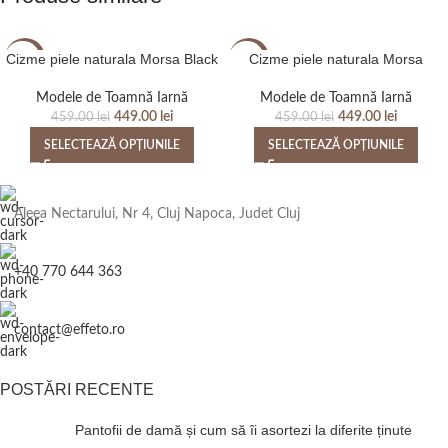
Cizme piele naturala Morsa Black
Cizme piele naturala Morsa
-2%
-2%
Modele de Toamnă Iarnă
Modele de Toamnă Iarnă
449.00
lei
449.00
lei
459.00
lei
459.00
lei
SELECTEAZĂ OPȚIUNILE
SELECTEAZĂ OPȚIUNILE
Aleea Nectarului, Nr 4, Cluj Napoca, Judet Cluj
+40 770 644 363
contact@effeto.ro
POSTĂRI RECENTE
Pantofii de damă și cum să îi asortezi la diferite ținute