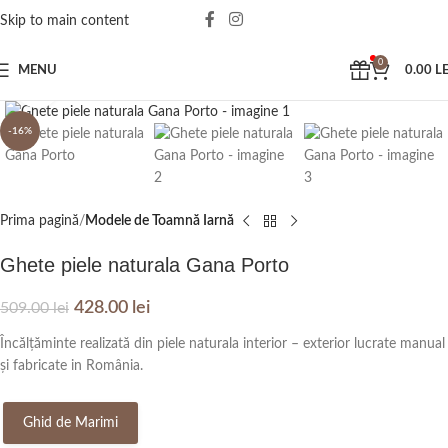
Skip to main content
0
MENU
0.00
LE
Click to enlarge
-16%
Prima pagină
Modele de Toamnă Iarnă
Ghete piele naturala Gana Porto
428.00
lei
509.00
lei
Încălțăminte realizată din piele naturala interior – exterior lucrate manual
și fabricate in România.
Ghid de Marimi