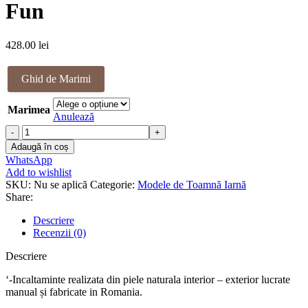
Fun
428.00
lei
Ghid de Marimi
Marimea
Anulează
Cantitate
Ghete
Adaugă în coș
piele
WhatsApp
naturala
Add to wishlist
Green
SKU:
Nu se aplică
Categorie:
Modele de Toamnă Iarnă
Fun
Share:
Descriere
Recenzii (0)
Descriere
‘-Incaltaminte realizata din piele naturala interior – exterior lucrate
manual și fabricate in Romania.