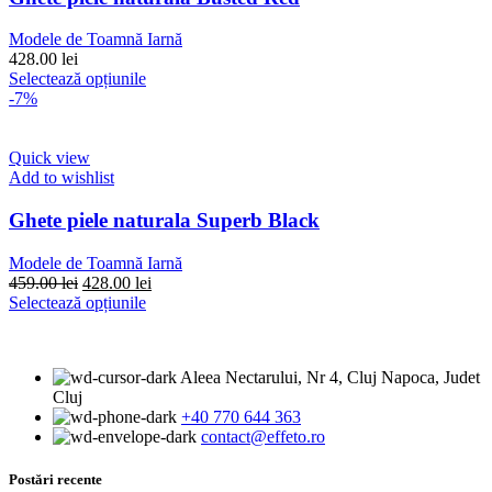
pot
fi
Modele de Toamnă Iarnă
alese
428.00
lei
în
Acest
Selectează opțiunile
pagina
produs
-7%
produsului.
are
mai
multe
Quick view
variații.
Add to wishlist
Opțiunile
pot
Ghete piele naturala Superb Black
fi
alese
Modele de Toamnă Iarnă
în
Prețul
Prețul
459.00
lei
428.00
lei
pagina
inițial
Acest
curent
Selectează opțiunile
produsului.
a
produs
este:
fost:
are
428.00 lei.
459.00 lei.
mai
Aleea Nectarului, Nr 4, Cluj Napoca, Judet
multe
Cluj
variații.
+40 770 644 363
Opțiunile
contact@effeto.ro
pot
fi
alese
Postări recente