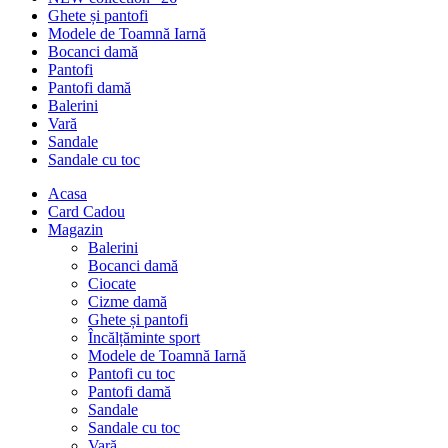
Ghete și pantofi
Modele de Toamnă Iarnă
Bocanci damă
Pantofi
Pantofi damă
Balerini
Vară
Sandale
Sandale cu toc
Acasa
Card Cadou
Magazin
Balerini
Bocanci damă
Ciocate
Cizme damă
Ghete și pantofi
Încălțăminte sport
Modele de Toamnă Iarnă
Pantofi cu toc
Pantofi damă
Sandale
Sandale cu toc
Vară