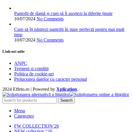
în
pagina
produsului.
Pantofii de damă și cum să îi asortezi la diferite ținute
10/07/2024
No Comments
Cum să îți păstrezi pantofii în stare perfectă pentru mai mult
timp
10/07/2024
No Comments
Link-uri utile
ANPC
Termeni si conditii
Politica de cookie-uri
Prelucrarea datelor cu caracter personal
2024 Effeto.ro | Powered by
Xplication
.
Search
Menu
Categories
FW COLLECTION’26
NEW collection “26