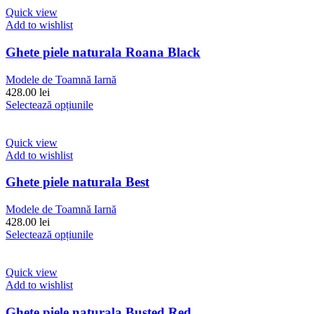
459.00 lei.
mai
Quick view
multe
Add to wishlist
variații.
Opțiunile
Ghete piele naturala Roana Black
pot
fi
Modele de Toamnă Iarnă
alese
428.00
lei
în
Acest
Selectează opțiunile
pagina
produs
produsului.
are
mai
Quick view
multe
Add to wishlist
variații.
Opțiunile
Ghete piele naturala Best
pot
fi
Modele de Toamnă Iarnă
alese
428.00
lei
în
Acest
Selectează opțiunile
pagina
produs
produsului.
are
mai
Quick view
multe
Add to wishlist
variații.
Opțiunile
Ghete piele naturala Busted Red