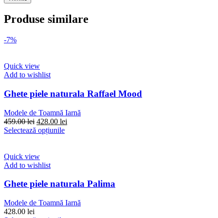
Produse similare
-7%
Quick view
Add to wishlist
Ghete piele naturala Raffael Mood
Modele de Toamnă Iarnă
Prețul
Prețul
459.00
lei
428.00
lei
inițial
Acest
curent
Selectează opțiunile
a
produs
este:
fost:
are
428.00 lei.
459.00 lei.
mai
Quick view
multe
Add to wishlist
variații.
Opțiunile
Ghete piele naturala Palima
pot
fi
Modele de Toamnă Iarnă
alese
428.00
lei
în