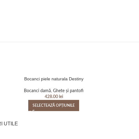
Bocanci piele naturala Destiny
Bocanci pi
Bocanci damă
,
Ghete și pantofi
Bocanci d
428.00
lei
SELECTEAZĂ OPȚIUNILE
SELEC
I UTILE