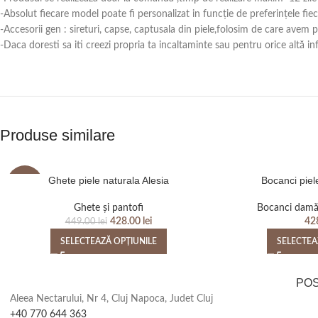
-Absolut fiecare model poate fi personalizat in funcție de preferințele fie
-Accesorii gen : sireturi, capse, captusala din piele,folosim de care avem
-Daca doresti sa iti creezi propria ta incaltaminte sau pentru orice alt
Produse similare
Ghete piele naturala Alesia
Bocanci piel
-5%
Ghete și pantofi
Bocanci dam
428.00
lei
42
449.00
lei
SELECTEAZĂ OPȚIUNILE
SELECTEA
PO
Aleea Nectarului, Nr 4, Cluj Napoca, Judet Cluj
+40 770 644 363