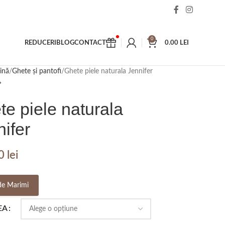
0
REDUCERI
BLOG
CONTACT
0.00
LEI
ină
Ghete și pantofi
Ghete piele naturala Jennifer
e piele naturala
ifer
00
lei
de Marimi
EA