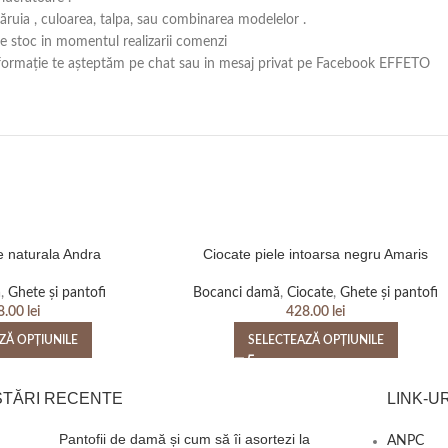
căruia , culoarea, talpa, sau combinarea modelelor .
 pe stoc in momentul realizarii comenzi
ă informație te așteptăm pe chat sau in mesaj privat pe Facebook EFFETO
e naturala Andra
Ciocate piele intoarsa negru Amaris
ă
,
Ghete și pantofi
Bocanci damă
,
Ciocate
,
Ghete și pantofi
8.00
lei
428.00
lei
ZĂ OPȚIUNILE
SELECTEAZĂ OPȚIUNILE
STĂRI RECENTE
LINK-UR
Pantofii de damă și cum să îi asortezi la
ANPC