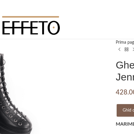
Prima pag
Ghet
Jenn
428.
Ghid 
MARIM