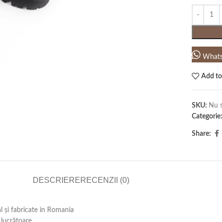
What
Add to
SKU:
Nu s
Categorie
Share:
DESCRIERE
RECENZII (0)
al și fabricate in Romania
lucrătoare .