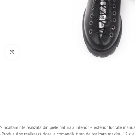
Click to enlarge
‘-Incaltaminte realizata din piele naturala interior – exterior lucrate manu
-Produsul se realizează doar la comandă ,timp de realizare maxim 12 zile 