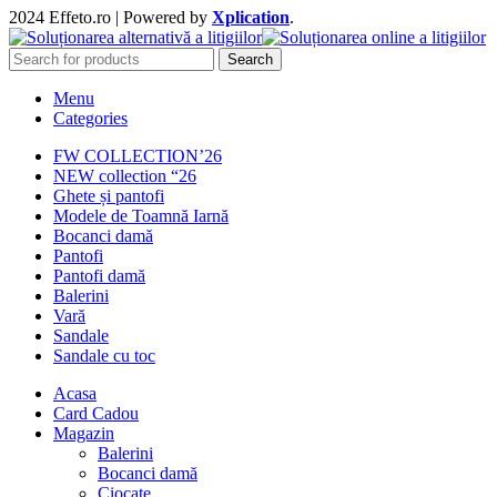
2024 Effeto.ro | Powered by
Xplication
.
Search
Menu
Categories
FW COLLECTION’26
NEW collection “26
Ghete și pantofi
Modele de Toamnă Iarnă
Bocanci damă
Pantofi
Pantofi damă
Balerini
Vară
Sandale
Sandale cu toc
Acasa
Card Cadou
Magazin
Balerini
Bocanci damă
Ciocate