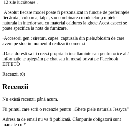
12 zile lucrătoare .
-Absolut fiecare model poate fi personalizat in funcție de preferințele
fiecăruia , culoarea, talpa, sau combinarea modelelor ,cu piele
naturala in interior sau cu material calduros la ghete.Acest aspect se
poate specifica la nota de furnizare.
-Accesorii gen : sireturi, capse, captusala din piele,folosim de care
avem pe stoc in momentul realizarii comenzi
-Daca doresti sa iti creezi propria ta incaltaminte sau pentru orice altă
informație te așteptăm pe chat sau in mesaj privat pe Facebook
EFFETO
Recenzii (0)
Recenzii
Nu există recenzii până acum.
Fii primul care scrii o recenzie pentru „Ghete piele naturala Jessyca”
Adresa ta de email nu va fi publicată.
Câmpurile obligatorii sunt
marcate cu
*