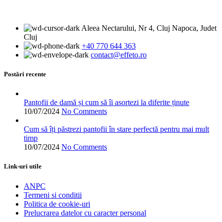
produs
pagina
are
produsului.
mai
Aleea Nectarului, Nr 4, Cluj Napoca, Judet
multe
Cluj
variații.
+40 770 644 363
Opțiunile
contact@effeto.ro
pot
fi
alese
Postări recente
în
pagina
produsului.
Pantofii de damă și cum să îi asortezi la diferite ținute
10/07/2024
No Comments
Cum să îți păstrezi pantofii în stare perfectă pentru mai mult
timp
10/07/2024
No Comments
Link-uri utile
ANPC
Termeni si conditii
Politica de cookie-uri
Prelucrarea datelor cu caracter personal