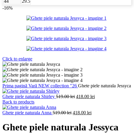
44
29.5
-16%
Click to enlarge
Prima pagină
Vară
NEW collection "26
Ghete piele naturala Jessyca
Prețul
Prețul
Ghete piele naturala Shirley
519.00
lei
418.00
lei
inițial
curent
Back to products
a
este:
Prețul
fost:
Prețul
418.00 lei.
Ghete piele naturala Anna
519.00
lei
418.00
lei
inițial
519.00 lei.
curent
a
este:
Ghete piele naturala Jessyca
fost:
418.00 lei.
519.00 lei.