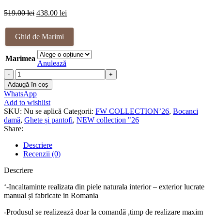
Prețul
Prețul
519.00
lei
438.00
lei
inițial
curent
a
este:
Ghid de Marimi
fost:
438.00 lei.
519.00 lei.
Marimea
Anulează
Cantitate
Ghete
Adaugă în coș
piele
WhatsApp
naturala
Add to wishlist
Jessyca
SKU:
Nu se aplică
Categorii:
FW COLLECTION’26
,
Bocanci
damă
,
Ghete și pantofi
,
NEW collection "26
Share:
Descriere
Recenzii (0)
Descriere
‘-Incaltaminte realizata din piele naturala interior – exterior lucrate
manual și fabricate in Romania
-Produsul se realizează doar la comandă ,timp de realizare maxim