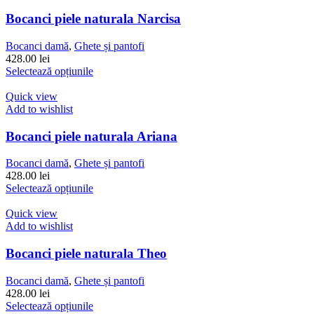
variații.
Opțiunile
Bocanci piele naturala Narcisa
pot
fi
Bocanci damă
,
Ghete și pantofi
alese
428.00
lei
în
Acest
Selectează opțiunile
pagina
produs
produsului.
are
Quick view
mai
Add to wishlist
multe
variații.
Bocanci piele naturala Ariana
Opțiunile
pot
Bocanci damă
,
Ghete și pantofi
fi
428.00
lei
alese
Acest
Selectează opțiunile
în
produs
pagina
are
Quick view
produsului.
mai
Add to wishlist
multe
variații.
Bocanci piele naturala Theo
Opțiunile
pot
Bocanci damă
,
Ghete și pantofi
fi
428.00
lei
alese
Acest
Selectează opțiunile
în