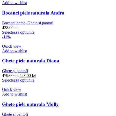
Add to wishlist
Bocanci piele naturala Andra
Bocanci damă
,
Ghete și pantofi
428.00
lei
Acest
Selectează opțiunile
produs
-11%
are
mai
Quick view
multe
Add to wishlist
variații.
Opțiunile
Ghete piele naturala Diana
pot
fi
Ghete și pantofi
alese
Prețul
Prețul
479.00
lei
428.00
lei
în
inițial
Acest
curent
Selectează opțiunile
pagina
a
produs
este:
produsului.
fost:
are
428.00 lei.
Quick view
479.00 lei.
mai
Add to wishlist
multe
variații.
Ghete piele naturala Molly
Opțiunile
pot
Ghete și pantofi