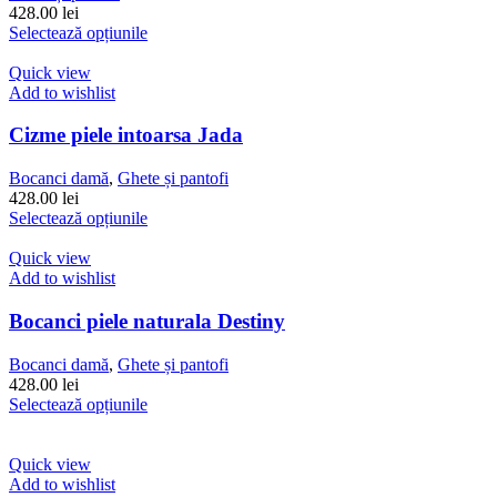
fi
428.00
lei
alese
Acest
Selectează opțiunile
în
produs
pagina
are
Quick view
produsului.
mai
Add to wishlist
multe
variații.
Cizme piele intoarsa Jada
Opțiunile
pot
Bocanci damă
,
Ghete și pantofi
fi
428.00
lei
alese
Acest
Selectează opțiunile
în
produs
pagina
are
Quick view
produsului.
mai
Add to wishlist
multe
variații.
Bocanci piele naturala Destiny
Opțiunile
pot
Bocanci damă
,
Ghete și pantofi
fi
428.00
lei
alese
Acest
Selectează opțiunile
în
produs
pagina
are
produsului.
mai
Quick view
multe
Add to wishlist