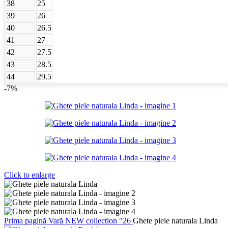
38
25
39
26
40
26.5
41
27
42
27.5
43
28.5
44
29.5
-7%
Click to enlarge
Prima pagină
Vară
NEW collection "26
Ghete piele naturala Linda