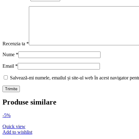
Recenzia ta
*
Nume
*
Email
*
Salvează-mi numele, emailul și site-ul web în acest navigator pent
Produse similare
-5%
Quick view
Add to wishlist