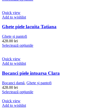
în
produs
pagina
are
produsului.
mai
Quick view
multe
Add to wishlist
variații.
Opțiunile
Ghete piele lacuita Tatiana
pot
fi
Ghete și pantofi
alese
428.00
lei
în
Acest
Selectează opțiunile
pagina
produs
produsului.
are
mai
Quick view
multe
Add to wishlist
variații.
Opțiunile
Bocanci piele intoarsa Clara
pot
fi
Bocanci damă
,
Ghete și pantofi
alese
428.00
lei
în
Acest
Selectează opțiunile
pagina
produs
produsului.
are
Quick view
mai
Add to wishlist
multe