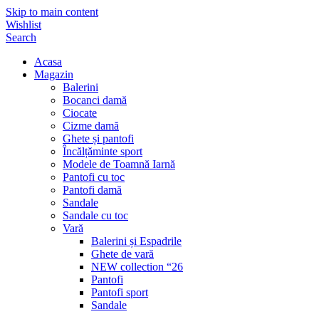
Skip to main content
Wishlist
Search
Acasa
Magazin
Balerini
Bocanci damă
Ciocate
Cizme damă
Ghete și pantofi
Încălțăminte sport
Modele de Toamnă Iarnă
Pantofi cu toc
Pantofi damă
Sandale
Sandale cu toc
Vară
Balerini și Espadrile
Ghete de vară
NEW collection “26
Pantofi
Pantofi sport
Sandale