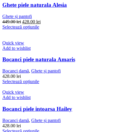
Ghete piele naturala Alesia
Ghete și pantofi
Prețul
Prețul
449.00
lei
428.00
lei
inițial
Acest
curent
Selectează opțiunile
a
produs
este:
fost:
are
428.00 lei.
449.00 lei.
mai
Quick view
multe
Add to wishlist
variații.
Opțiunile
Bocanci piele naturala Amaris
pot
fi
Bocanci damă
,
Ghete și pantofi
alese
428.00
lei
în
Acest
Selectează opțiunile
pagina
produs
produsului.
are
Quick view
mai
Add to wishlist
multe
variații.
Bocanci piele intoarsa Hailey
Opțiunile
pot
Bocanci damă
,
Ghete și pantofi
fi
428.00
lei
alese
Acest
Selectează opțiunile