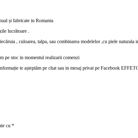
anual și fabricate in Romania
ile lucrătoare .
fiecăruia , culoarea, talpa, sau combinarea modelelor ,cu piele naturala i
vem pe stoc in momentul realizarii comenzi
ltă informație te așteptăm pe chat sau in mesaj privat pe Facebook EFFET
ate cu
*