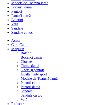
Modele de Toamnă Iarnă
Bocanci damă
Pantofi
Pantofi damă
Balerini
Vară
Sandale
Sandale cu toc
Acasa
Card Cadou
Magazin
Balerini
Bocanci damă
Ciocate
Cizme damă
Ghete și pantofi
Încălțăminte sport
Modele de Toamnă Iarnă
Pantofi cu toc
Pantofi damă
Sandale
Sandale cu toc
Vară
Reduceri