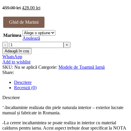
Prețul
Prețul
459.00
lei
428.00
lei
inițial
curent
a
este:
Ghid de Marimi
fost:
428.00 lei.
459.00 lei.
Marimea
Anulează
Cantitate
Ghete
Adaugă în coș
piele
WhatsApp
naturala
Add to wishlist
Magga
SKU:
Nu se aplică
Categorie:
Modele de Toamnă Iarnă
Share:
Descriere
Recenzii (0)
Descriere
‘-Incaltaminte realizata din piele naturala interior – exterior lucrate
manual și fabricate in Romania.
-La cerere incaltamintea se poate realiza in interior cu material
calduros pentru iarna. Acest aspect trebuie doar specificat la NOTA