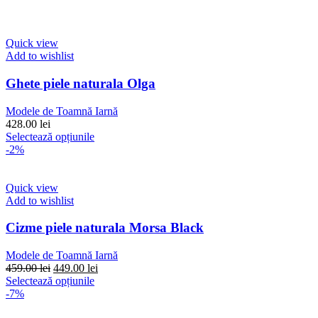
Quick view
Add to wishlist
Ghete piele naturala Olga
Modele de Toamnă Iarnă
428.00
lei
Acest
Selectează opțiunile
produs
-2%
are
mai
multe
Quick view
variații.
Add to wishlist
Opțiunile
pot
Cizme piele naturala Morsa Black
fi
alese
Modele de Toamnă Iarnă
în
Prețul
Prețul
459.00
lei
449.00
lei
pagina
inițial
Acest
curent
Selectează opțiunile
produsului.
a
produs
este:
-7%
fost:
are
449.00 lei.