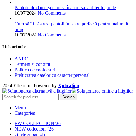
pagina
produsului.
Pantofii de damă și cum să îi asortezi la diferite ținute
10/07/2024
No Comments
Cum să îți păstrezi pantofii în stare perfectă pentru mai mult
timp
10/07/2024
No Comments
Link-uri utile
ANPC
Termeni si conditii
Politica de cookie-uri
Prelucrarea datelor cu caracter personal
2024 Effeto.ro | Powered by
Xplication
.
Search
Menu
Categories
FW COLLECTION’26
NEW collection “26
Ghete și pantofi