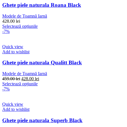
Opțiunile
Ghete piele naturala Roana Black
pot
fi
Modele de Toamnă Iarnă
alese
428.00
lei
în
Acest
Selectează opțiunile
pagina
produs
-7%
produsului.
are
mai
multe
Quick view
variații.
Add to wishlist
Opțiunile
pot
Ghete piele naturala Qualitt Black
fi
alese
Modele de Toamnă Iarnă
în
Prețul
Prețul
459.00
lei
428.00
lei
pagina
inițial
Acest
curent
Selectează opțiunile
produsului.
a
produs
este:
-7%
fost:
are
428.00 lei.
459.00 lei.
mai
multe
Quick view
variații.
Add to wishlist
Opțiunile
pot
Ghete piele naturala Superb Black
fi