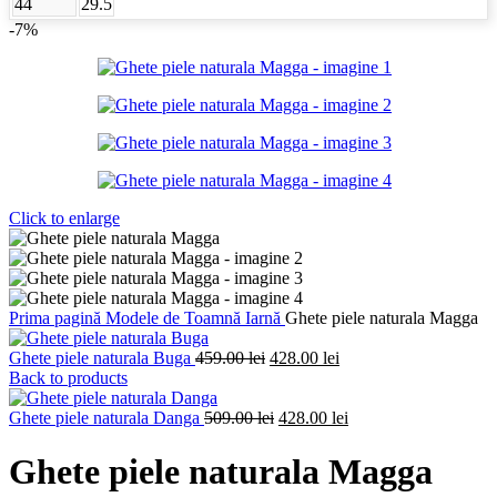
44
29.5
-7%
Click to enlarge
Prima pagină
Modele de Toamnă Iarnă
Ghete piele naturala Magga
Prețul
Prețul
Ghete piele naturala Buga
459.00
lei
428.00
lei
inițial
curent
Back to products
a
este:
fost:
Prețul
428.00 lei.
Prețul
Ghete piele naturala Danga
509.00
lei
428.00
lei
459.00 lei.
inițial
curent
a
este:
Ghete piele naturala Magga
fost:
428.00 lei.
509.00 lei.