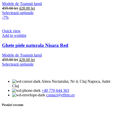
alese
Modele de Toamnă Iarnă
în
Prețul
Prețul
459.00
lei
428.00
lei
pagina
inițial
Acest
curent
Selectează opțiunile
produsului.
a
produs
este:
-7%
fost:
are
428.00 lei.
459.00 lei.
mai
multe
Quick view
variații.
Add to wishlist
Opțiunile
pot
Ghete piele naturala Nisara Red
fi
alese
Modele de Toamnă Iarnă
în
Prețul
Prețul
459.00
lei
428.00
lei
pagina
inițial
Acest
curent
Selectează opțiunile
produsului.
a
produs
este:
fost:
are
428.00 lei.
459.00 lei.
mai
Aleea Nectarului, Nr 4, Cluj Napoca, Judet
multe
Cluj
variații.
+40 770 644 363
Opțiunile
contact@effeto.ro
pot
fi
alese
Postări recente
în