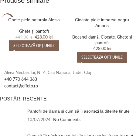
Produse similare
Ghete piele naturala Alesia
Ciocate piele intoarsa negru
-5%
Amaris
Ghete și pantofi
428.00
lei
Bocanci damă
,
Ciocate
,
Ghete și
449.00
lei
pantofi
SELECTEAZĂ OPȚIUNILE
428.00
lei
SELECTEAZĂ OPȚIUNILE
Aleea Nectarului, Nr 4, Cluj Napoca, Judet Cluj
+40 770 644 363
contact@effeto.ro
POSTĂRI RECENTE
Pantofii de damă și cum să îi asortezi la diferite ținute
10/07/2024
No Comments
Cum să îți păstrezi pantofii în stare perfectă pentru mai