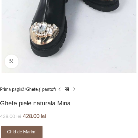
Click to enlarge
Prima pagină
Ghete și pantofi
Ghete piele naturala Miria
428.00
lei
438.00
lei
Ghid de Marimi