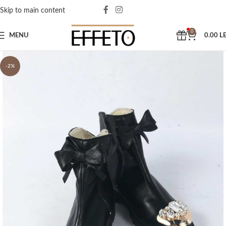
Skip to main content
0
MENU
0.00
LE
-2%