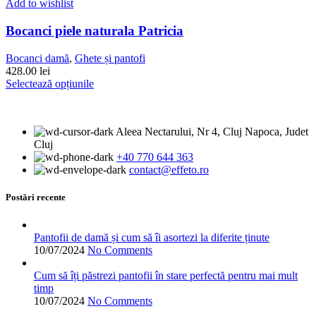
mai
Add to wishlist
multe
variații.
Bocanci piele naturala Patricia
Opțiunile
pot
Bocanci damă
,
Ghete și pantofi
fi
428.00
lei
alese
Acest
Selectează opțiunile
în
produs
pagina
are
produsului.
mai
Aleea Nectarului, Nr 4, Cluj Napoca, Judet
multe
Cluj
variații.
+40 770 644 363
Opțiunile
contact@effeto.ro
pot
fi
alese
Postări recente
în
pagina
produsului.
Pantofii de damă și cum să îi asortezi la diferite ținute
10/07/2024
No Comments
Cum să îți păstrezi pantofii în stare perfectă pentru mai mult
timp
10/07/2024
No Comments