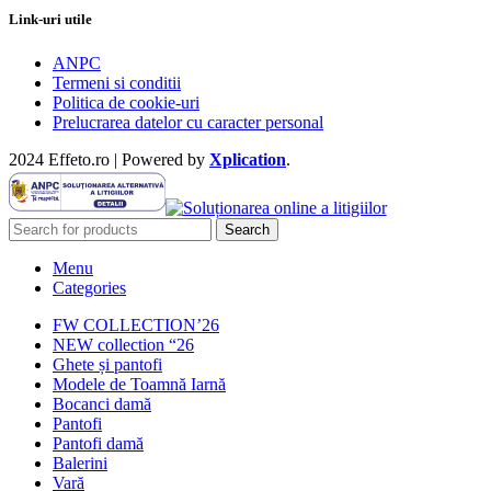
Link-uri utile
ANPC
Termeni si conditii
Politica de cookie-uri
Prelucrarea datelor cu caracter personal
2024 Effeto.ro | Powered by
Xplication
.
Search
Menu
Categories
FW COLLECTION’26
NEW collection “26
Ghete și pantofi
Modele de Toamnă Iarnă
Bocanci damă
Pantofi
Pantofi damă
Balerini
Vară