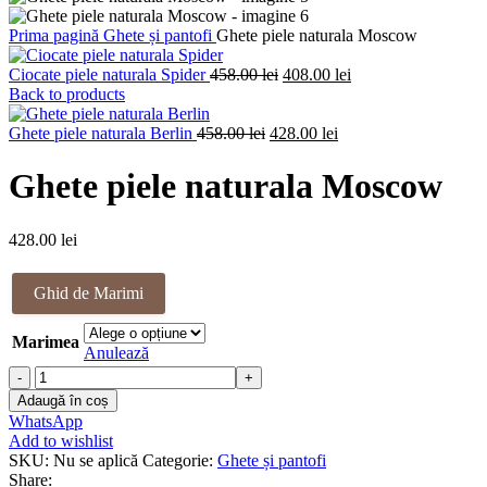
Prima pagină
Ghete și pantofi
Ghete piele naturala Moscow
Prețul
Prețul
Ciocate piele naturala Spider
458.00
lei
408.00
lei
inițial
curent
Back to products
a
este:
Prețul
fost:
Prețul
408.00 lei.
Ghete piele naturala Berlin
458.00
lei
428.00
lei
inițial
458.00 lei.
curent
a
este:
Ghete piele naturala Moscow
fost:
428.00 lei.
458.00 lei.
428.00
lei
Ghid de Marimi
Marimea
Anulează
Cantitate
Ghete
Adaugă în coș
piele
WhatsApp
naturala
Add to wishlist
Moscow
SKU:
Nu se aplică
Categorie:
Ghete și pantofi
Share: