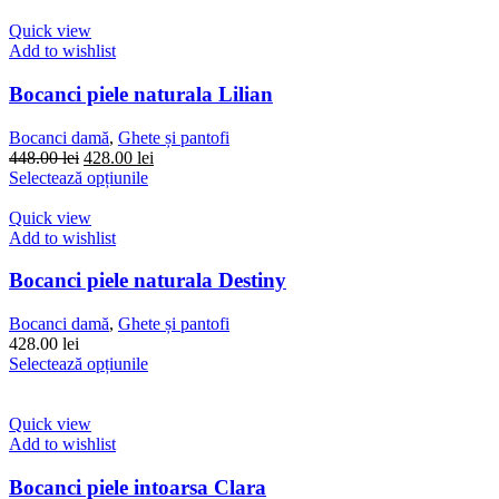
fost:
are
428.00 lei.
449.00 lei.
mai
Quick view
multe
Add to wishlist
variații.
Opțiunile
Bocanci piele naturala Lilian
pot
fi
Bocanci damă
,
Ghete și pantofi
alese
Prețul
Prețul
448.00
lei
428.00
lei
în
inițial
Acest
curent
Selectează opțiunile
pagina
a
produs
este:
produsului.
fost:
are
428.00 lei.
Quick view
448.00 lei.
mai
Add to wishlist
multe
variații.
Bocanci piele naturala Destiny
Opțiunile
pot
Bocanci damă
,
Ghete și pantofi
fi
428.00
lei
alese
Acest
Selectează opțiunile
în
produs
pagina
are
produsului.
mai
Quick view
multe
Add to wishlist
variații.
Opțiunile
Bocanci piele intoarsa Clara