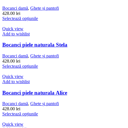
pot
fi
Bocanci damă
,
Ghete și pantofi
alese
428.00
lei
în
Acest
Selectează opțiunile
pagina
produs
produsului.
are
Quick view
mai
Add to wishlist
multe
variații.
Bocanci piele naturala Stela
Opțiunile
pot
Bocanci damă
,
Ghete și pantofi
fi
428.00
lei
alese
Acest
Selectează opțiunile
în
produs
pagina
are
Quick view
produsului.
mai
Add to wishlist
multe
variații.
Bocanci piele naturala Alice
Opțiunile
pot
Bocanci damă
,
Ghete și pantofi
fi
428.00
lei
alese
Acest
Selectează opțiunile
în
produs
pagina
are
Quick view
produsului.