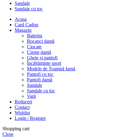
Sandale
Sandale cu toc
Acasa
Card Cadou
Magazin
Balerini
Bocanci damă
Ciocate
Cizme damă
Ghete și pantofi
Încălțăminte sport
Modele de Toamnă Iarnă
Pantofi cu toc
Pantofi damă
Sandale
Sandale cu toc
Vară
Reduceri
Contact
Wishlist
Login / Register
Shopping cart
Close