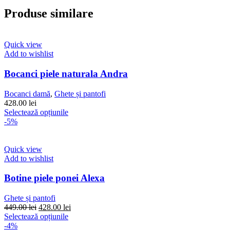
Produse similare
Quick view
Add to wishlist
Bocanci piele naturala Andra
Bocanci damă
,
Ghete și pantofi
428.00
lei
Acest
Selectează opțiunile
produs
-5%
are
mai
multe
Quick view
variații.
Add to wishlist
Opțiunile
pot
Botine piele ponei Alexa
fi
alese
Ghete și pantofi
în
Prețul
Prețul
449.00
lei
428.00
lei
pagina
inițial
Acest
curent
Selectează opțiunile
produsului.
a
produs
este:
-4%