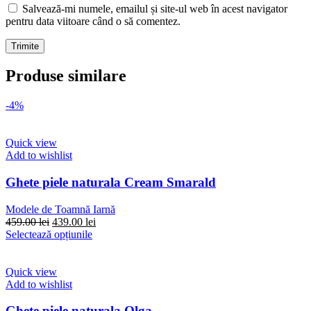
Salvează-mi numele, emailul și site-ul web în acest navigator
pentru data viitoare când o să comentez.
Produse similare
-4%
Quick view
Add to wishlist
Ghete piele naturala Cream Smarald
Modele de Toamnă Iarnă
Prețul
Prețul
459.00
lei
439.00
lei
inițial
Acest
curent
Selectează opțiunile
a
produs
este:
fost:
are
439.00 lei.
459.00 lei.
mai
Quick view
multe
Add to wishlist
variații.
Opțiunile
Ghete piele naturala Olga