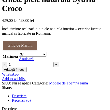
Croco
Prețul
Prețul
429.00
lei
428.00
lei
inițial
curent
Încălțăminte realizată din piele naturala interior – exterior lucrate
a
este:
manual și fabricate in România.
fost:
428.00 lei.
429.00 lei.
Ghid de Marimi
Marimea
Anulează
Cantitate
Ghete
Adaugă în coș
piele
WhatsApp
naturala
Add to wishlist
Syussa
SKU:
Nu se aplică
Categorie:
Modele de Toamnă Iarnă
Croco
Share:
Descriere
Recenzii (0)
Descriere