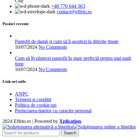
Cluj
variații.
+40 770 644 363
Opțiunile
contact@effeto.ro
pot
fi
alese
Postări recente
în
pagina
produsului.
Pantofii de damă și cum să îi asortezi la diferite ținute
10/07/2024
No Comments
Cum să îți păstrezi pantofii în stare perfectă pentru mai mult
timp
10/07/2024
No Comments
Link-uri utile
ANPC
Termeni si conditii
Politica de cookie-uri
Prelucrarea datelor cu caracter personal
2024 Effeto.ro | Powered by
Xplication
.
Search