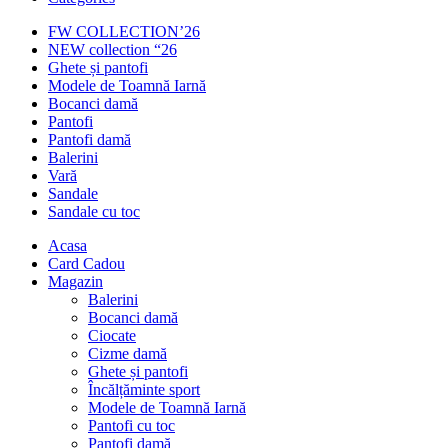
FW COLLECTION’26
NEW collection “26
Ghete și pantofi
Modele de Toamnă Iarnă
Bocanci damă
Pantofi
Pantofi damă
Balerini
Vară
Sandale
Sandale cu toc
Acasa
Card Cadou
Magazin
Balerini
Bocanci damă
Ciocate
Cizme damă
Ghete și pantofi
Încălțăminte sport
Modele de Toamnă Iarnă
Pantofi cu toc
Pantofi damă