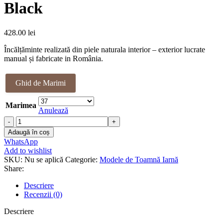
449.00 lei.
Black
428.00
lei
Încălțăminte realizată din piele naturala interior – exterior lucrate
manual și fabricate in România.
Ghid de Marimi
Marimea
Anulează
Cantitate
Ghete
Adaugă în coș
piele
WhatsApp
naturala
Add to wishlist
Tournett
SKU:
Nu se aplică
Categorie:
Modele de Toamnă Iarnă
Black
Share:
Descriere
Recenzii (0)
Descriere