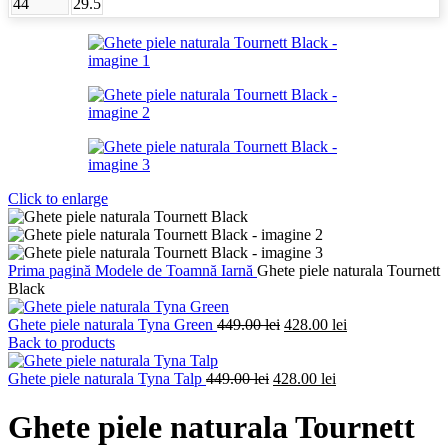
44
29.5
Click to enlarge
Prima pagină
Modele de Toamnă Iarnă
Ghete piele naturala Tournett
Black
Prețul
Prețul
Ghete piele naturala Tyna Green
449.00
lei
428.00
lei
inițial
curent
Back to products
a
este:
Prețul
fost:
Prețul
428.00 lei.
Ghete piele naturala Tyna Talp
449.00
lei
428.00
lei
inițial
449.00 lei.
curent
a
este:
Ghete piele naturala Tournett
fost:
428.00 lei.