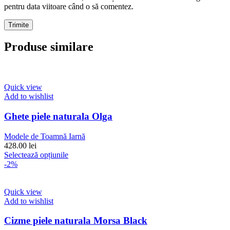
pentru data viitoare când o să comentez.
Produse similare
Quick view
Add to wishlist
Ghete piele naturala Olga
Modele de Toamnă Iarnă
428.00
lei
Acest
Selectează opțiunile
produs
-2%
are
mai
multe
Quick view
variații.
Add to wishlist
Opțiunile
pot
Cizme piele naturala Morsa Black
fi