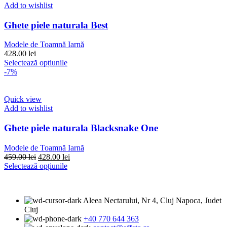
multe
Add to wishlist
variații.
Opțiunile
Ghete piele naturala Best
pot
fi
Modele de Toamnă Iarnă
alese
428.00
lei
în
Acest
Selectează opțiunile
pagina
produs
-7%
produsului.
are
mai
multe
Quick view
variații.
Add to wishlist
Opțiunile
pot
Ghete piele naturala Blacksnake One
fi
alese
Modele de Toamnă Iarnă
în
Prețul
Prețul
459.00
lei
428.00
lei
pagina
inițial
Acest
curent
Selectează opțiunile
produsului.
a
produs
este:
fost:
are
428.00 lei.
459.00 lei.
mai
Aleea Nectarului, Nr 4, Cluj Napoca, Judet
multe
Cluj
variații.
+40 770 644 363
Opțiunile