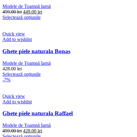
alese
Modele de Toamnă Iarnă
în
Prețul
Prețul
459.00
lei
449.00
lei
pagina
inițial
Acest
curent
Selectează opțiunile
produsului.
a
produs
este:
fost:
are
449.00 lei.
459.00 lei.
mai
Quick view
multe
Add to wishlist
variații.
Opțiunile
Ghete piele naturala Bonas
pot
fi
Modele de Toamnă Iarnă
alese
428.00
lei
în
Acest
Selectează opțiunile
pagina
produs
-7%
produsului.
are
mai
multe
Quick view
variații.
Add to wishlist
Opțiunile
pot
Ghete piele naturala Raffael
fi
alese
Modele de Toamnă Iarnă
în
Prețul
Prețul
459.00
lei
428.00
lei
pagina
inițial
Acest
curent
Selectează opțiunile