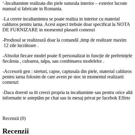
‘-Incaltaminte realizata din piele naturala interior – exterior lucrate
manual si fabricate in Romania.
-La cerere incaltamintea se poate realiza in interior cu material
calduros pentru iarna. Acest aspect trebuie doar specificat la NOTA
DE FURNIZARE in momentul plasarii comenzi
-Produsul se realizează doar la comandă ,timp de realizare maxim
12 zile lucrătoare .
-Absolut fiecare model poate fi personalizat in funcție de preferințele
fiecăruia , culoarea, talpa, sau combinarea modelelor .
-Accesorii gen : sireturi, capse, captusala din piele, material calduros
pentru iarna folosim de care avem pe stoc in momentul realizarii
comenzi
-Daca doresti sa iti creezi propria ta incaltaminte sau pentru orice altă
informatie te asteptăm pe chat sau in mesaj privat pe facebok Effeto
Recenzii (0)
Recenzii