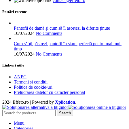
contact@effeto.ro
pot
fi
alese
Postări recente
în
pagina
produsului.
Pantofii de damă și cum să îi asortezi la diferite ținute
10/07/2024
No Comments
Cum să îți păstrezi pantofii în stare perfectă pentru mai mult
timp
10/07/2024
No Comments
Link-uri utile
ANPC
Termeni si conditii
Politica de cookie-uri
Prelucrarea datelor cu caracter personal
2024 Effeto.ro | Powered by
Xplication
.
Search
Menu
Categories