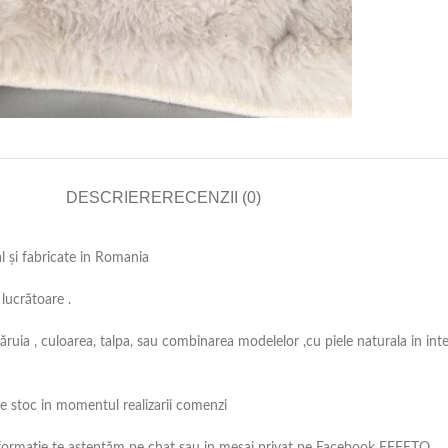
DESCRIERE
RECENZII (0)
al și fabricate in Romania
lucrătoare .
căruia , culoarea, talpa, sau combinarea modelelor ,cu piele naturala in int
 pe stoc in momentul realizarii comenzi