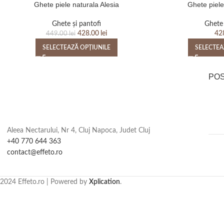
Ghete piele naturala Alesia
Ghete piele
Ghete și pantofi
Ghete 
428.00
lei
42
449.00
lei
SELECTEAZĂ OPȚIUNILE
SELECTEA
PO
Aleea Nectarului, Nr 4, Cluj Napoca, Judet Cluj
+40 770 644 363
contact@effeto.ro
2024 Effeto.ro | Powered by
Xplication
.