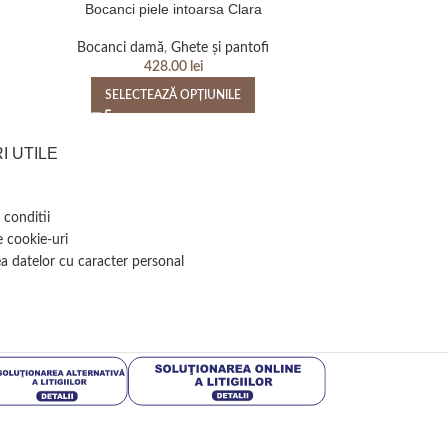
Bocanci piele intoarsa Clara
Bocanci 
Bocanci damă
,
Ghete și pantofi
Bocanci d
428.00
lei
SELECTEAZĂ OPȚIUNILE
SELEC
I UTILE
 conditii
e cookie-uri
a datelor cu caracter personal