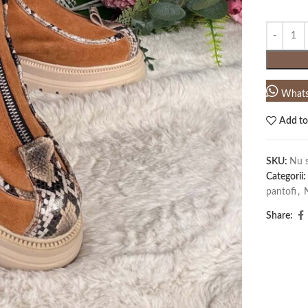
What
Add to
SKU:
Nu s
Categorii:
pantofi
,
Share: