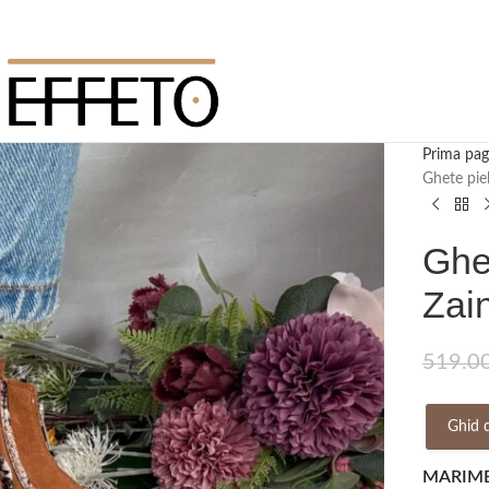
Prima pag
Ghete pie
Ghet
Zai
519.0
Ghid 
MARIM