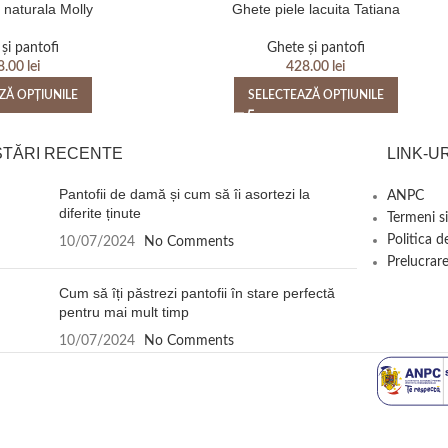
 naturala Molly
Ghete piele lacuita Tatiana
și pantofi
Ghete și pantofi
8.00
lei
428.00
lei
ZĂ OPȚIUNILE
SELECTEAZĂ OPȚIUNILE
STĂRI RECENTE
LINK-UR
Pantofii de damă și cum să îi asortezi la
ANPC
diferite ținute
Termeni si
Politica d
10/07/2024
No Comments
Prelucrare
Cum să îți păstrezi pantofii în stare perfectă
pentru mai mult timp
10/07/2024
No Comments