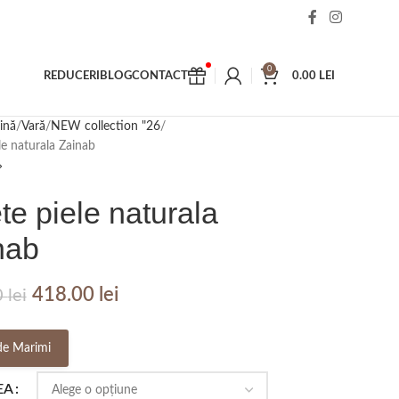
0
REDUCERI
BLOG
CONTACT
0.00
LEI
ină
Vară
NEW collection "26
le naturala Zainab
e piele naturala
nab
418.00
lei
0
lei
de Marimi
EA