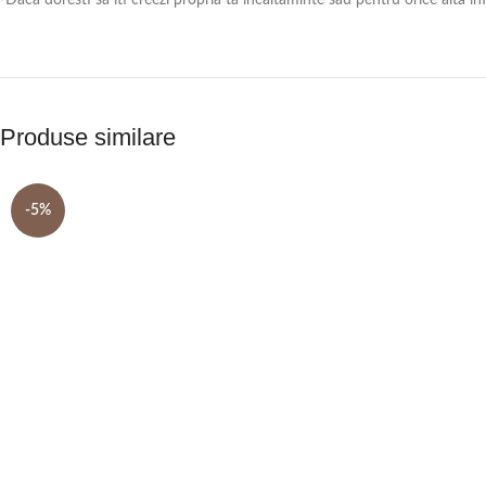
-Daca doresti sa iti creezi propria ta incaltaminte sau pentru orice alt
Produse similare
-5%