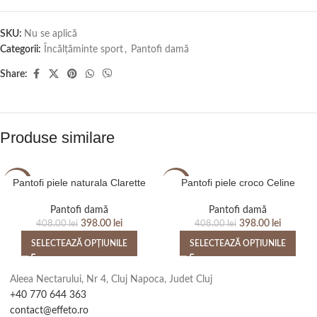
SKU:
Nu se aplică
Categorii:
Încălțăminte sport
,
Pantofi damă
Share:
Produse similare
Pantofi piele naturala Clarette
Pantofi piele croco Celine
-2%
-2%
Pantofi damă
Pantofi damă
398.00
lei
398.00
lei
408.00
lei
408.00
lei
SELECTEAZĂ OPȚIUNILE
SELECTEAZĂ OPȚIUNILE
Aleea Nectarului, Nr 4, Cluj Napoca, Judet Cluj
+40 770 644 363
contact@effeto.ro