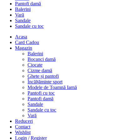
Pantofi damă
Balerini
Vară
Sandale
Sandale cu toc
Acasa
Card Cadou
Magazin
Balerini
Bocanci damă
Ciocate
Cizme damă
Ghete și pantofi
Încălțăminte sport
Modele de Toamnă Iarnă
Pantofi cu toc
Pantofi damă
Sandale
Sandale cu toc
Vară
Reduceri
Contact
Wishlist
Login / Register