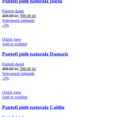
Pantofi piele naturala Daria
fi
alese
Pantofi damă
în
Prețul
Prețul
408.00
lei
398.00
lei
pagina
inițial
Acest
curent
Selectează opțiunile
produsului.
a
produs
este:
-2%
fost:
are
398.00 lei.
408.00 lei.
mai
multe
Quick view
variații.
Add to wishlist
Opțiunile
pot
Pantofi piele naturala Damaris
fi
alese
Pantofi damă
în
Prețul
Prețul
408.00
lei
398.00
lei
pagina
inițial
Acest
curent
Selectează opțiunile
produsului.
a
produs
este:
-2%
fost:
are
398.00 lei.
408.00 lei.
mai
multe
Quick view
variații.
Add to wishlist
Opțiunile
pot
Pantofi piele naturala Caitlin
fi
alese