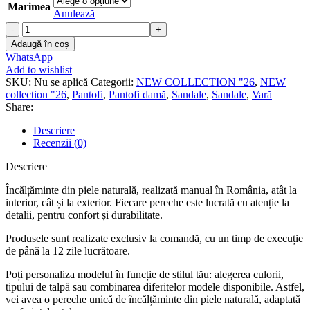
Marimea
Anulează
Cantitate
Pantofi
Adaugă în coș
piele
WhatsApp
naturală
Add to wishlist
Aurelle
SKU:
Nu se aplică
Categorii:
NEW COLLECTION "26
,
NEW
bordo
collection "26
,
Pantofi
,
Pantofi damă
,
Sandale
,
Sandale
,
Vară
Share:
Descriere
Recenzii (0)
Descriere
Încălțăminte din piele naturală, realizată manual în România, atât la
interior, cât și la exterior. Fiecare pereche este lucrată cu atenție la
detalii, pentru confort și durabilitate.
Produsele sunt realizate exclusiv la comandă, cu un timp de execuție
de până la 12 zile lucrătoare.
Poți personaliza modelul în funcție de stilul tău: alegerea culorii,
tipului de talpă sau combinarea diferitelor modele disponibile. Astfel,
vei avea o pereche unică de încălțăminte din piele naturală, adaptată