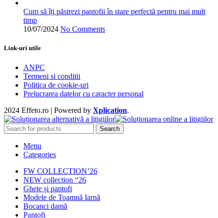
Cum să îți păstrezi pantofii în stare perfectă pentru mai mult
timp
10/07/2024
No Comments
Link-uri utile
ANPC
Termeni si conditii
Politica de cookie-uri
Prelucrarea datelor cu caracter personal
2024 Effeto.ro | Powered by
Xplication
.
Search
Menu
Categories
FW COLLECTION’26
NEW collection “26
Ghete și pantofi
Modele de Toamnă Iarnă
Bocanci damă
Pantofi