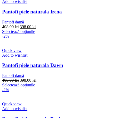
Add to wishlist
Pantofi piele naturala Irena
Pantofi damă
Prețul
Prețul
408.00
lei
398.00
lei
inițial
Acest
curent
Selectează opțiunile
a
produs
este:
-2%
fost:
are
398.00 lei.
408.00 lei.
mai
multe
Quick view
variații.
Add to wishlist
Opțiunile
pot
Pantofi piele naturala Dawn
fi
alese
Pantofi damă
în
Prețul
Prețul
408.00
lei
398.00
lei
pagina
inițial
Acest
curent
Selectează opțiunile
produsului.
a
produs
este:
-2%
fost:
are
398.00 lei.
408.00 lei.
mai
multe
Quick view
variații.
Add to wishlist
Opțiunile
pot