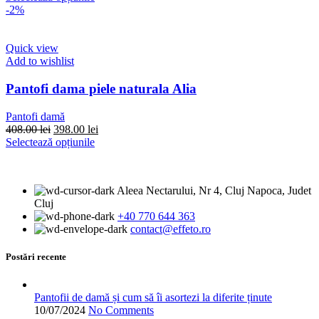
produsului.
a
produs
este:
-2%
fost:
are
398.00 lei.
408.00 lei.
mai
multe
Quick view
variații.
Add to wishlist
Opțiunile
pot
Pantofi dama piele naturala Alia
fi
alese
Pantofi damă
în
Prețul
Prețul
408.00
lei
398.00
lei
pagina
inițial
Acest
curent
Selectează opțiunile
produsului.
a
produs
este:
fost:
are
398.00 lei.
408.00 lei.
mai
Aleea Nectarului, Nr 4, Cluj Napoca, Judet
multe
Cluj
variații.
+40 770 644 363
Opțiunile
contact@effeto.ro
pot
fi
alese
Postări recente
în
pagina
produsului.
Pantofii de damă și cum să îi asortezi la diferite ținute
10/07/2024
No Comments