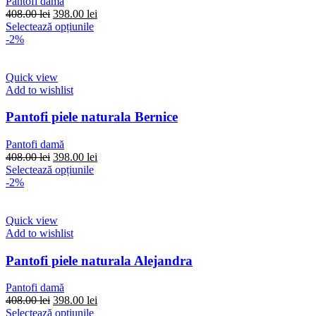
Pantofi damă
în
Prețul
Prețul
408.00
lei
398.00
lei
pagina
inițial
Acest
curent
Selectează opțiunile
produsului.
a
produs
este:
-2%
fost:
are
398.00 lei.
408.00 lei.
mai
multe
Quick view
variații.
Add to wishlist
Opțiunile
pot
Pantofi piele naturala Bernice
fi
alese
Pantofi damă
în
Prețul
Prețul
408.00
lei
398.00
lei
pagina
inițial
Acest
curent
Selectează opțiunile
produsului.
a
produs
este:
-2%
fost:
are
398.00 lei.
408.00 lei.
mai
multe
Quick view
variații.
Add to wishlist
Opțiunile
pot
Pantofi piele naturala Alejandra
fi
alese
Pantofi damă
în
Prețul
Prețul
408.00
lei
398.00
lei
pagina
inițial
Acest
curent
Selectează opțiunile