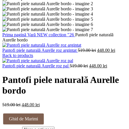
Prima pagină
Vară
NEW collection "26
Pantofi piele naturală
Aurelle bordo
Prețul
Prețul
Pantofi piele naturală Aurelle roz argintat
519.00
lei
448.00
lei
inițial
curent
Back to products
a
este:
Prețul
fost:
Prețul
448.00 l
Pantofi piele naturală Aurelle roz pal
519.00
lei
448.00
lei
inițial
519.00 lei.
curent
a
este:
Pantofi piele naturală Aurelle
fost:
448.00 lei.
519.00 lei.
bordo
Prețul
Prețul
519.00
lei
448.00
lei
inițial
curent
a
este:
Ghid de Marimi
fost:
448.00 lei.
519.00 lei.