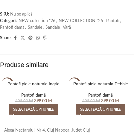
SKU:
Nu se aplică
Categorii:
NEW collection "26
,
NEW COLLECTION "26
,
Pantofi
,
Pantofi damă
,
Sandale
,
Sandale
,
Vară
Share:
Produse similare
Pantofi piele naturala Ingrid
Pantofi piele naturala Debbie
-2%
-2%
Pantofi damă
Pantofi damă
398.00
lei
398.00
lei
408.00
lei
408.00
lei
SELECTEAZĂ OPȚIUNILE
SELECTEAZĂ OPȚIUNILE
Aleea Nectarului, Nr 4, Cluj Napoca, Judet Cluj