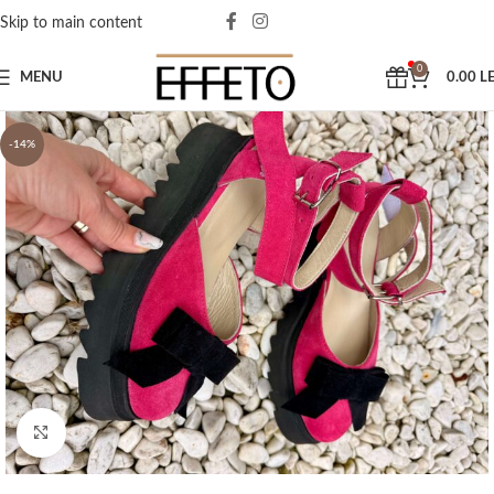
Skip to main content
0
MENU
0.00
LE
-14%
Click to enlarge