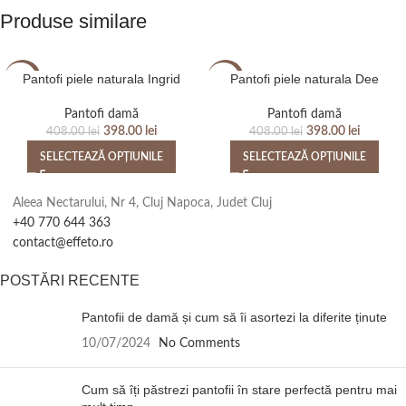
Produse similare
Pantofi piele naturala Ingrid
Pantofi piele naturala Dee
-2%
-2%
Pantofi damă
Pantofi damă
398.00
lei
398.00
lei
408.00
lei
408.00
lei
SELECTEAZĂ OPȚIUNILE
SELECTEAZĂ OPȚIUNILE
Aleea Nectarului, Nr 4, Cluj Napoca, Judet Cluj
+40 770 644 363
contact@effeto.ro
POSTĂRI RECENTE
Pantofii de damă și cum să îi asortezi la diferite ținute
10/07/2024
No Comments
Cum să îți păstrezi pantofii în stare perfectă pentru mai