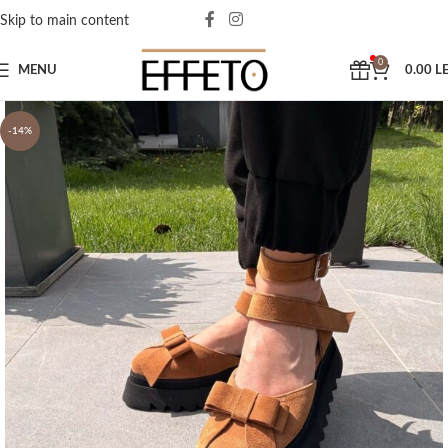
Skip to main content
0
MENU
0.00
LE
-14%