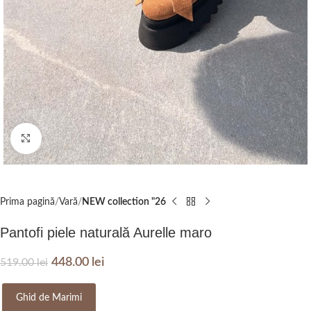
Click to enlarge
Prima pagină
Vară
NEW collection "26
Pantofi piele naturală Aurelle maro
448.00
lei
519.00
lei
Ghid de Marimi