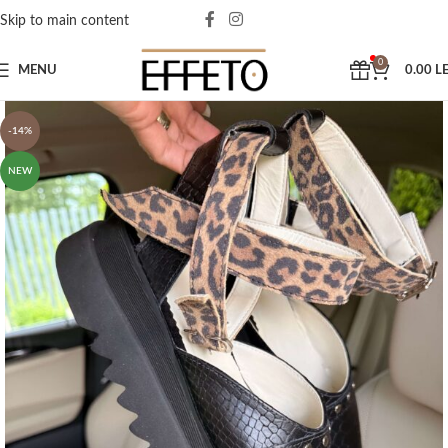
Skip to main content
0
MENU
0.00
LE
-14%
NEW