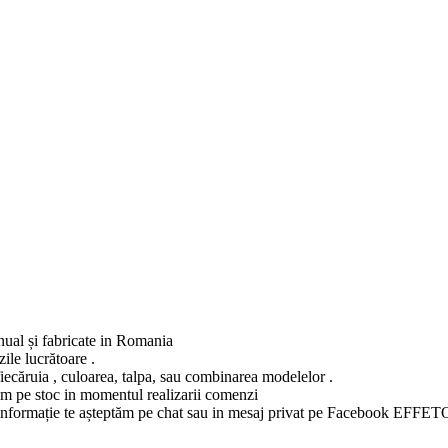
anual și fabricate in Romania
ile lucrătoare .
fiecăruia , culoarea, talpa, sau combinarea modelelor .
vem pe stoc in momentul realizarii comenzi
ltă informație te așteptăm pe chat sau in mesaj privat pe Facebook EFFET