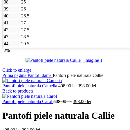
38
25
39
26
40
26.5
41
27
42
27.5
43
28.5
44
29.5
-2%
Click to enlarge
Prima pagină
Pantofi damă
Pantofi piele naturala Callie
Prețul
Prețul
Pantofi piele naturala Camelia
408.00
lei
398.00
lei
inițial
curent
Back to products
a
este:
Prețul
fost:
Prețul
398.00 lei.
Pantofi piele naturala Carol
408.00
lei
398.00
lei
inițial
408.00 lei.
curent
a
este:
Pantofi piele naturala Callie
fost:
398.00 lei.
408.00 lei.
Prețul
Prețul
408.00
lei
398.00
lei