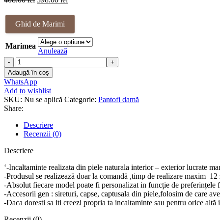
inițial
curent
a
este:
Ghid de Marimi
fost:
398.00 lei.
408.00 lei.
Marimea
Anulează
Cantitate
Pantofi
Adaugă în coș
piele
WhatsApp
naturala
Add to wishlist
Callie
SKU:
Nu se aplică
Categorie:
Pantofi damă
Share:
Descriere
Recenzii (0)
Descriere
‘-Incaltaminte realizata din piele naturala interior – exterior lucrate m
-Produsul se realizează doar la comandă ,timp de realizare maxim 12 z
-Absolut fiecare model poate fi personalizat in funcție de preferințele 
-Accesorii gen : sireturi, capse, captusala din piele,folosim de care a
-Daca doresti sa iti creezi propria ta incaltaminte sau pentru orice a
Recenzii (0)