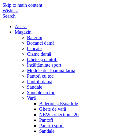
Skip to main content
Wishlist
Search
Acasa
Magazin
Balerini
Bocanci damă
Ciocate
Cizme damă
Ghete și pantofi
Încălțăminte sport
Modele de Toamnă Iarnă
Pantofi cu toc
Pantofi damă
Sandale
Sandale cu toc
Vară
Balerini și Espadrile
Ghete de vară
NEW collection “26
Pantofi
Pantofi sport
Sandale