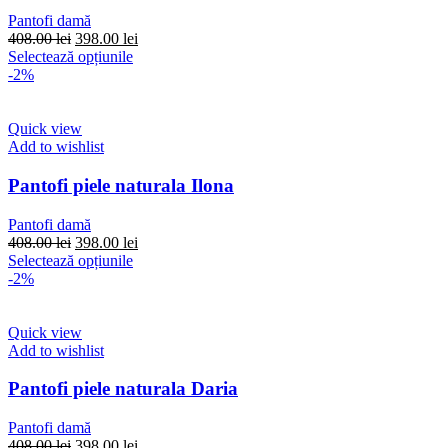
alese
Pantofi damă
în
Prețul
Prețul
408.00
lei
398.00
lei
pagina
inițial
Acest
curent
Selectează opțiunile
produsului.
a
produs
este:
-2%
fost:
are
398.00 lei.
408.00 lei.
mai
multe
Quick view
variații.
Add to wishlist
Opțiunile
pot
Pantofi piele naturala Ilona
fi
alese
Pantofi damă
în
Prețul
Prețul
408.00
lei
398.00
lei
pagina
inițial
Acest
curent
Selectează opțiunile
produsului.
a
produs
este:
-2%
fost:
are
398.00 lei.
408.00 lei.
mai
multe
Quick view
variații.
Add to wishlist
Opțiunile
pot
Pantofi piele naturala Daria
fi
alese
Pantofi damă
în
Prețul
Prețul
408.00
lei
398.00
lei