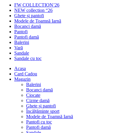
FW COLLECTION’26
NEW collection “26
Ghete și pantofi
Modele de Toamnă Iarnă
Bocanci damă
Pantofi
Pantofi damă
Balerini
Vară
Sandale
Sandale cu toc
Acasa
Card Cadou
Magazin
Balerini
Bocanci damă
Ciocate
Cizme damă
Ghete și pantofi
Încălțăminte sport
Modele de Toamnă Iarnă
Pantofi cu toc
Pantofi damă
Sandale