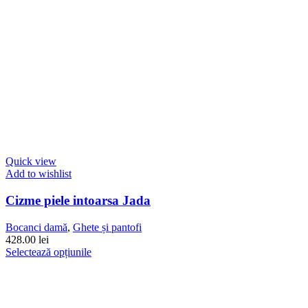
Quick view
Add to wishlist
Cizme piele intoarsa Jada
Bocanci damă
,
Ghete și pantofi
428.00
lei
Acest
Selectează opțiunile
produs
are
mai
multe