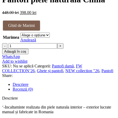
fost:
398.00 lei.
448.00 lei.
Prețul
Prețul
448.00
lei
398.00
lei
inițial
curent
a
este:
Ghid de Marimi
fost:
398.00 lei.
448.00 lei.
Marimea
Anulează
Cantitate
Pantofi
Adaugă în coș
piele
WhatsApp
naturala
Add to wishlist
Chilla
SKU:
Nu se aplică
Categorii:
Pantofi damă
,
FW
COLLECTION’26
,
Ghete și pantofi
,
NEW collection "26
,
Pantofi
Share:
Descriere
Recenzii (0)
Descriere
‘-Incaltaminte realizata din piele naturala interior – exterior lucrate
manual și fabricate in Romania