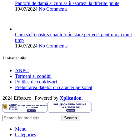
Pantofii de damă și cum să îi asortezi la diferite ținute
10/07/2024
No Comments
Cum să îți păstrezi pantofii în stare perfectă pentru mai mult
timp
10/07/2024
No Comments
Link-uri utile
ANPC
Termeni si conditii
Politica de cookie-uri
Prelucrarea datelor cu caracter personal
2024 Effeto.ro | Powered by
Xplication
.
Search
Menu
Categories