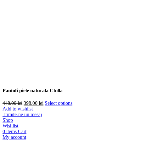
Pantofi piele naturala Chilla
Prețul
Prețul
448.00
lei
398.00
lei
Select options
inițial
curent
Add to wishlist
a
este:
Trimite-ne un mesaj
fost:
398.00 lei.
Shop
448.00 lei.
Wishlist
0
items
Cart
My account