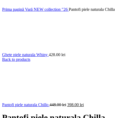
Prima pagină
Vară
NEW collection "26
Pantofi piele naturala Chilla
Ghete piele naturala Whiny
428.00
lei
Back to products
Prețul
Prețul
Pantofi piele naturala Chillo
448.00
lei
398.00
lei
inițial
curent
a
este:
Pantofi piele naturala Chilla