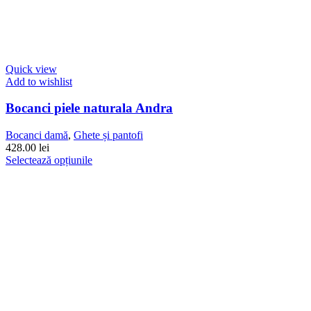
Quick view
Add to wishlist
Bocanci piele naturala Andra
Bocanci damă
,
Ghete și pantofi
428.00
lei
Acest
Selectează opțiunile
produs
are
mai
multe
variații.
Opțiunile
pot
fi
alese
în
pagina
produsului.