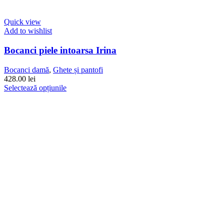
Quick view
Add to wishlist
Bocanci piele intoarsa Irina
Bocanci damă
,
Ghete și pantofi
428.00
lei
Acest
Selectează opțiunile
produs
are
mai
multe
variații.
Opțiunile
pot
fi
alese
în
pagina
produsului.