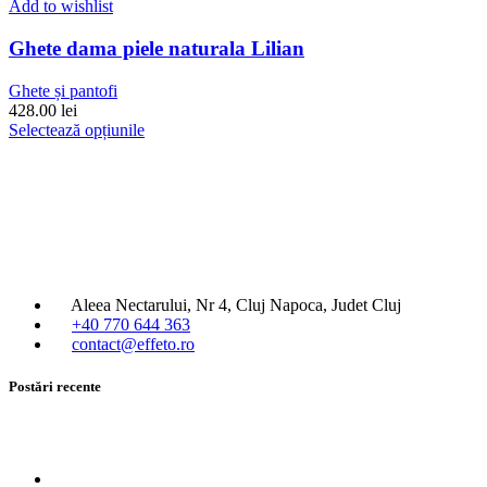
Add to wishlist
Ghete dama piele naturala Lilian
Ghete și pantofi
428.00
lei
Acest
Selectează opțiunile
produs
are
mai
multe
variații.
Opțiunile
pot
fi
Aleea Nectarului, Nr 4, Cluj Napoca, Judet Cluj
alese
+40 770 644 363
în
contact@effeto.ro
pagina
produsului.
Postări recente