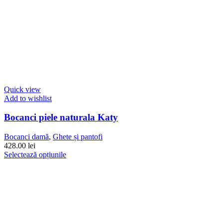
Quick view
Add to wishlist
Bocanci piele naturala Katy
Bocanci damă
,
Ghete și pantofi
428.00
lei
Acest
Selectează opțiunile
produs
are
mai
multe
variații.
Opțiunile
pot