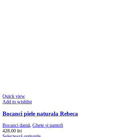
fi
alese
în
pagina
produsului.
Quick view
Add to wishlist
Bocanci piele naturala Rebeca
Bocanci damă
,
Ghete și pantofi
428.00
lei
Acest
Selectează opțiunile