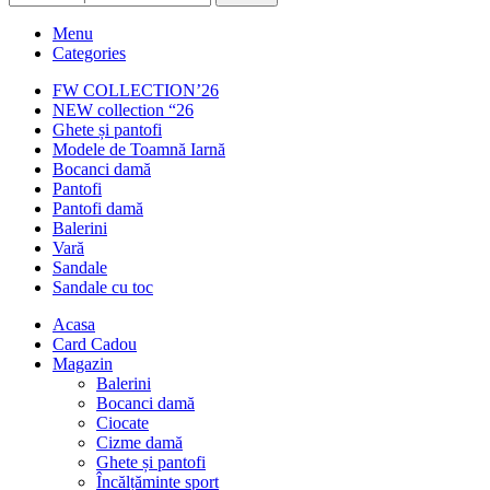
Menu
Categories
FW COLLECTION’26
NEW collection “26
Ghete și pantofi
Modele de Toamnă Iarnă
Bocanci damă
Pantofi
Pantofi damă
Balerini
Vară
Sandale
Sandale cu toc
Acasa
Card Cadou
Magazin
Balerini
Bocanci damă
Ciocate
Cizme damă
Ghete și pantofi
Încălțăminte sport