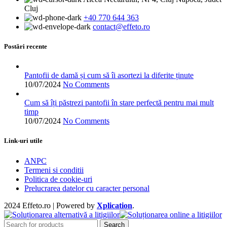
multe
Cluj
variații.
+40 770 644 363
Opțiunile
contact@effeto.ro
pot
fi
alese
Postări recente
în
pagina
produsului.
Pantofii de damă și cum să îi asortezi la diferite ținute
10/07/2024
No Comments
Cum să îți păstrezi pantofii în stare perfectă pentru mai mult
timp
10/07/2024
No Comments
Link-uri utile
ANPC
Termeni si conditii
Politica de cookie-uri
Prelucrarea datelor cu caracter personal
2024 Effeto.ro | Powered by
Xplication
.
Search