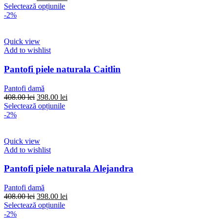
pagina
inițial
Acest
curent
Selectează opțiunile
produsului.
a
produs
este:
-2%
fost:
are
398.00 lei.
408.00 lei.
mai
multe
Quick view
variații.
Add to wishlist
Opțiunile
pot
Pantofi piele naturala Caitlin
fi
alese
Pantofi damă
în
Prețul
Prețul
408.00
lei
398.00
lei
pagina
inițial
Acest
curent
Selectează opțiunile
produsului.
a
produs
este:
-2%
fost:
are
398.00 lei.
408.00 lei.
mai
multe
Quick view
variații.
Add to wishlist
Opțiunile
pot
Pantofi piele naturala Alejandra
fi
alese
Pantofi damă
în
Prețul
Prețul
408.00
lei
398.00
lei
pagina
inițial
Acest
curent
Selectează opțiunile
produsului.
a
produs
este:
-2%