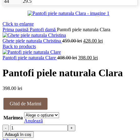
44
29.5
Click to enlarge
Prima pagină
Pantofi damă
Pantofi piele naturala Clara
Prețul
Prețul
Ghete piele naturala Christina
459.00
lei
428.00
lei
inițial
curent
Back to products
a
este:
Prețul
fost:
Prețul
428.00 lei.
Pantofi piele naturala Clare
408.00
lei
398.00
lei
inițial
459.00 lei.
curent
a
este:
Pantofi piele naturala Clara
fost:
398.00 lei.
408.00 lei.
398.00
lei
Ghid de Marimi
Marimea
Anulează
Cantitate
Pantofi
Adaugă în coș
piele