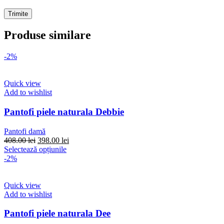
Produse similare
-2%
Quick view
Add to wishlist
Pantofi piele naturala Debbie
Pantofi damă
Prețul
Prețul
408.00
lei
398.00
lei
inițial
Acest
curent
Selectează opțiunile
a
produs
este:
-2%
fost:
are
398.00 lei.
408.00 lei.
mai
multe
Quick view
variații.
Add to wishlist
Opțiunile
pot
Pantofi piele naturala Dee
fi