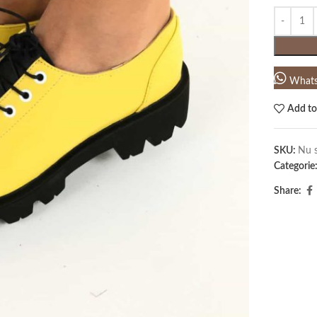
What
Add to
SKU:
Nu s
Categorie
Share: