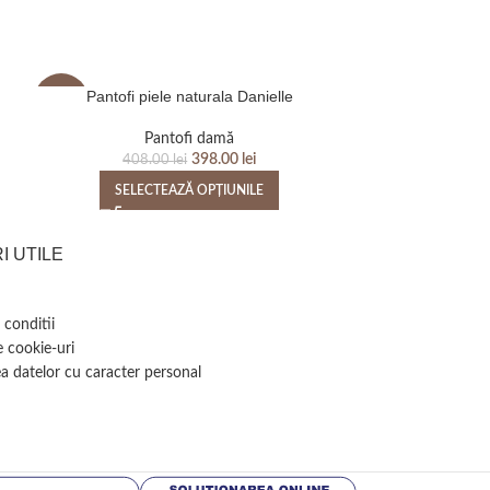
Pantofi piele naturala Danielle
Pantofi 
-2%
-2%
Pantofi damă
P
398.00
lei
408.00
lei
408
SELECTEAZĂ OPȚIUNILE
SELEC
I UTILE
 conditii
e cookie-uri
a datelor cu caracter personal