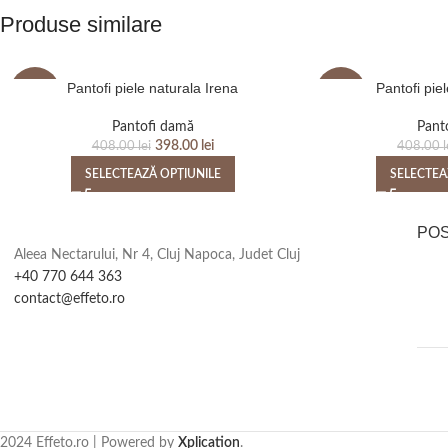
Produse similare
Pantofi piele naturala Irena
Pantofi pie
-2%
-2%
Pantofi damă
Pant
398.00
lei
408.00
lei
408.00
l
SELECTEAZĂ OPȚIUNILE
SELECTEA
PO
Aleea Nectarului, Nr 4, Cluj Napoca, Judet Cluj
+40 770 644 363
contact@effeto.ro
2024 Effeto.ro | Powered by
Xplication
.