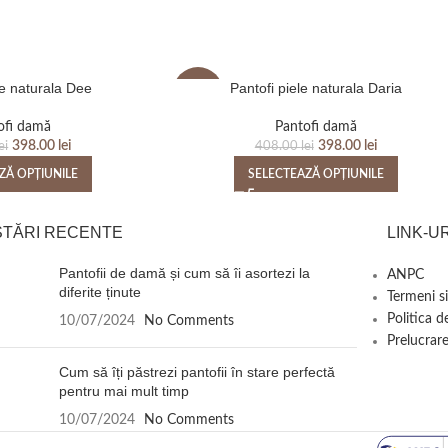
le naturala Dee
Pantofi piele naturala Daria
-2%
ofi damă
Pantofi damă
398.00
lei
398.00
lei
ei
408.00
lei
ZĂ OPȚIUNILE
SELECTEAZĂ OPȚIUNILE
STĂRI RECENTE
LINK-UR
Pantofii de damă și cum să îi asortezi la
ANPC
diferite ținute
Termeni si
Politica d
10/07/2024
No Comments
Prelucrare
Cum să îți păstrezi pantofii în stare perfectă
pentru mai mult timp
10/07/2024
No Comments