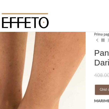
Prima pag
Pant
Dari
408.0
Ghid 
MARIM