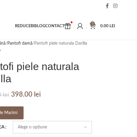
0
REDUCERI
BLOG
CONTACT
0.00
LEI
ină
Pantofi damă
Pantofi piele naturala Darilla
ofi piele naturala
lla
398.00
lei
0
lei
de Marimi
EA