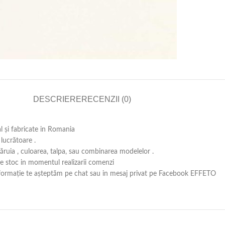
DESCRIERE
RECENZII (0)
al și fabricate in Romania
lucrătoare .
căruia , culoarea, talpa, sau combinarea modelelor .
 pe stoc in momentul realizarii comenzi
ă informație te așteptăm pe chat sau in mesaj privat pe Facebook EFFETO