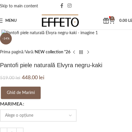
Skip to main content
0
MENU
0.00
LE
Click to enlarge
-14%
Prima pagină
Vară
NEW collection "26
Pantofi piele naturală Elvyra negru-kaki
448.00
lei
519.00
lei
Ghid de Marimi
MARIMEA