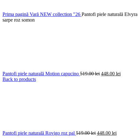
Prima pagină
Vară
NEW collection "26
Pantofi piele naturală Elvyra
sarpe roz somon
Prețul
Prețul
Pantofi piele naturală Motion capucino
519.00
lei
448.00
lei
inițial
curent
Back to products
a
este:
fost:
448.00 lei
519.00 lei.
Prețul
Prețul
Pantofi piele naturală Rovigo roz pal
519.00
lei
448.00
lei
inițial
curent