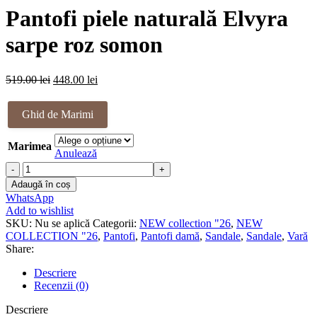
a
este:
Pantofi piele naturală Elvyra
fost:
448.00 lei.
519.00 lei.
sarpe roz somon
Prețul
Prețul
519.00
lei
448.00
lei
inițial
curent
a
este:
Ghid de Marimi
fost:
448.00 lei.
519.00 lei.
Marimea
Anulează
Cantitate
Pantofi
Adaugă în coș
piele
WhatsApp
naturală
Add to wishlist
Elvyra
SKU:
Nu se aplică
Categorii:
NEW collection "26
,
NEW
sarpe
COLLECTION "26
,
Pantofi
,
Pantofi damă
,
Sandale
,
Sandale
,
Vară
roz
Share:
somon
Descriere
Recenzii (0)
Descriere