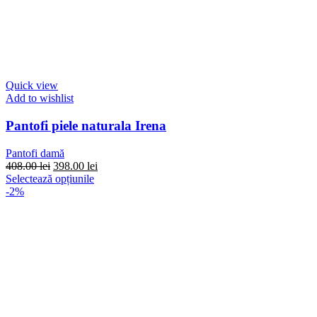
Quick view
Add to wishlist
Pantofi piele naturala Irena
Pantofi damă
Prețul
Prețul
408.00
lei
398.00
lei
inițial
Acest
curent
Selectează opțiunile
a
produs
este:
-2%
fost:
are
398.00 lei.
408.00 lei.
mai
multe
variații.
Opțiunile
pot
fi
alese
în