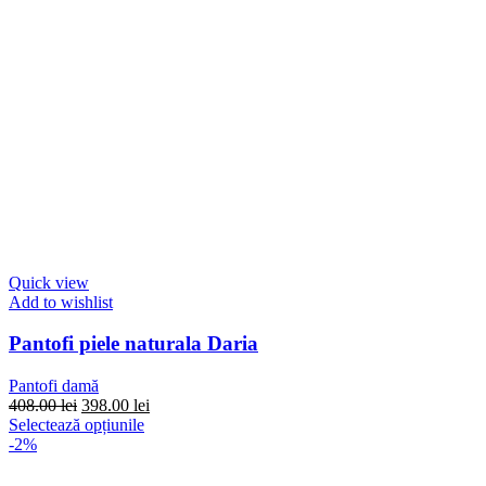
Quick view
Add to wishlist
Pantofi piele naturala Daria
Pantofi damă
Prețul
Prețul
408.00
lei
398.00
lei
inițial
Acest
curent
Selectează opțiunile
a
produs
este:
-2%
fost:
are
398.00 lei.
408.00 lei.
mai