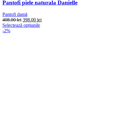
Pantofi piele naturala Danielle
Pantofi damă
Prețul
Prețul
408.00
lei
398.00
lei
inițial
Acest
curent
Selectează opțiunile
a
produs
este:
-2%
fost:
are
398.00 lei.
408.00 lei.
mai
multe
variații.
Opțiunile
pot
fi
alese
în
pagina
produsului.