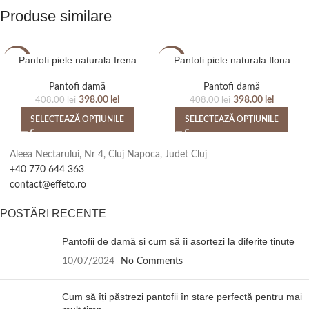
Produse similare
Pantofi piele naturala Irena
Pantofi piele naturala Ilona
-2%
-2%
Pantofi damă
Pantofi damă
398.00
lei
398.00
lei
408.00
lei
408.00
lei
SELECTEAZĂ OPȚIUNILE
SELECTEAZĂ OPȚIUNILE
Aleea Nectarului, Nr 4, Cluj Napoca, Judet Cluj
+40 770 644 363
contact@effeto.ro
POSTĂRI RECENTE
Pantofii de damă și cum să îi asortezi la diferite ținute
10/07/2024
No Comments
Cum să îți păstrezi pantofii în stare perfectă pentru mai