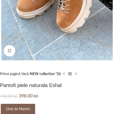
Click to enlarge
Prima pagină
Vară
NEW collection "26
Pantofi piele naturala Eshal
398.00
lei
448.00
lei
Ghid de Marimi