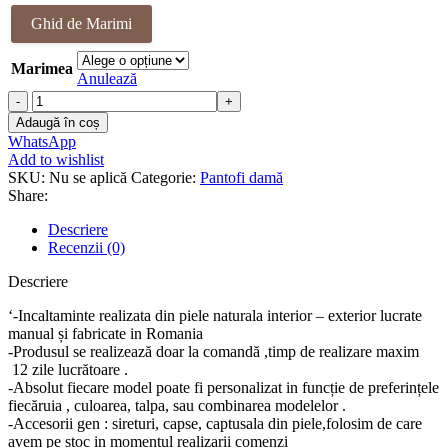
a
este:
Ghid de Marimi
fost:
398.00 lei.
408.00 lei.
Marimea
Anulează
Cantitate
Pantofi
Adaugă în coș
piele
WhatsApp
naturala
Add to wishlist
Irvin
SKU:
Nu se aplică
Categorie:
Pantofi damă
Share:
Descriere
Recenzii (0)
Descriere
‘-Incaltaminte realizata din piele naturala interior – exterior lucrate
manual și fabricate in Romania
-Produsul se realizează doar la comandă ,timp de realizare maxim
12 zile lucrătoare .
-Absolut fiecare model poate fi personalizat in funcție de preferințele
fiecăruia , culoarea, talpa, sau combinarea modelelor .
-Accesorii gen : sireturi, capse, captusala din piele,folosim de care
avem pe stoc in momentul realizarii comenzi