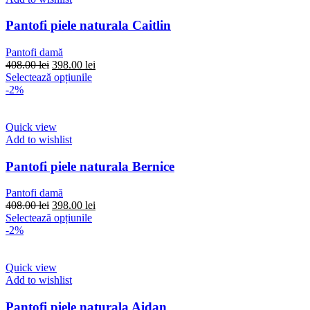
Opțiunile
pot
Pantofi piele naturala Caitlin
fi
alese
Pantofi damă
în
Prețul
Prețul
408.00
lei
398.00
lei
pagina
inițial
Acest
curent
Selectează opțiunile
produsului.
a
produs
este:
-2%
fost:
are
398.00 lei.
408.00 lei.
mai
multe
Quick view
variații.
Add to wishlist
Opțiunile
pot
Pantofi piele naturala Bernice
fi
alese
Pantofi damă
în
Prețul
Prețul
408.00
lei
398.00
lei
pagina
inițial
Acest
curent
Selectează opțiunile
produsului.
a
produs
este:
-2%
fost:
are
398.00 lei.
408.00 lei.
mai
multe
Quick view
variații.
Add to wishlist
Opțiunile
pot
Pantofi piele naturala Aidan