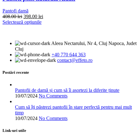
fi
alese
Pantofi damă
în
Prețul
Prețul
408.00
lei
398.00
lei
pagina
inițial
Acest
curent
Selectează opțiunile
produsului.
a
produs
este:
fost:
are
398.00 lei.
408.00 lei.
mai
Aleea Nectarului, Nr 4, Cluj Napoca, Judet
multe
Cluj
variații.
+40 770 644 363
Opțiunile
contact@effeto.ro
pot
fi
alese
Postări recente
în
pagina
produsului.
Pantofii de damă și cum să îi asortezi la diferite ținute
10/07/2024
No Comments
Cum să îți păstrezi pantofii în stare perfectă pentru mai mult
timp
10/07/2024
No Comments
Link-uri utile