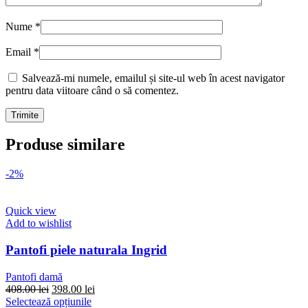
Nume
*
Email
*
Salvează-mi numele, emailul și site-ul web în acest navigator
pentru data viitoare când o să comentez.
Produse similare
-2%
Quick view
Add to wishlist
Pantofi piele naturala Ingrid
Pantofi damă
Prețul
Prețul
408.00
lei
398.00
lei
inițial
Acest
curent
Selectează opțiunile