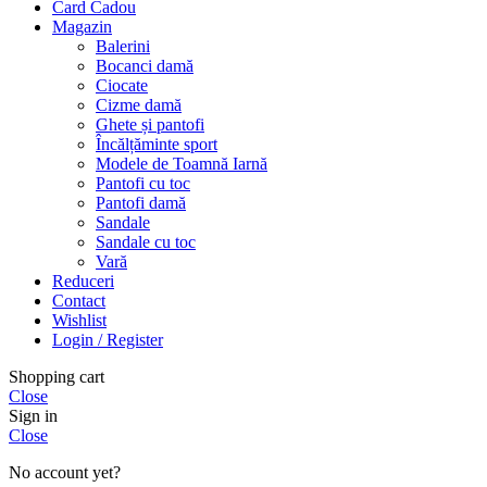
Card Cadou
Magazin
Balerini
Bocanci damă
Ciocate
Cizme damă
Ghete și pantofi
Încălțăminte sport
Modele de Toamnă Iarnă
Pantofi cu toc
Pantofi damă
Sandale
Sandale cu toc
Vară
Reduceri
Contact
Wishlist
Login / Register
Shopping cart
Close
Sign in
Close
No account yet?