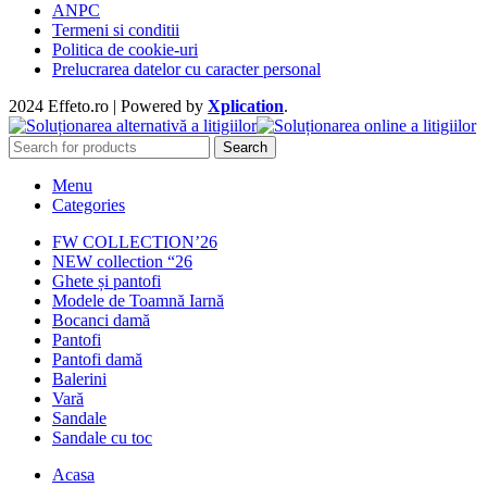
ANPC
Termeni si conditii
Politica de cookie-uri
Prelucrarea datelor cu caracter personal
2024 Effeto.ro | Powered by
Xplication
.
Search
Menu
Categories
FW COLLECTION’26
NEW collection “26
Ghete și pantofi
Modele de Toamnă Iarnă
Bocanci damă
Pantofi
Pantofi damă
Balerini
Vară
Sandale
Sandale cu toc
Acasa