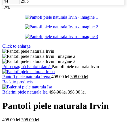
44
29.5
-2%
Click to enlarge
Prima pagină
Pantofi damă
Pantofi piele naturala Irvin
Prețul
Prețul
Pantofi piele naturala Irena
408.00
lei
398.00
lei
inițial
curent
Back to products
a
este:
Prețul
fost:
Prețul
398.00 lei.
Balerini piele naturala Isa
498.00
lei
398.00
lei
inițial
408.00 lei.
curent
a
este:
Pantofi piele naturala Irvin
fost:
398.00 lei.
498.00 lei.
Prețul
Prețul
408.00
lei
398.00
lei
inițial
curent