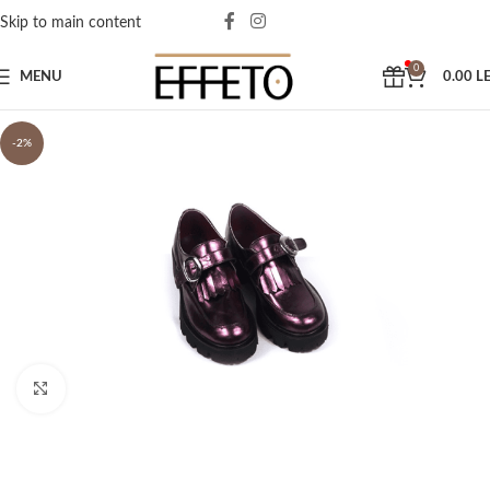
Skip to main content
0
MENU
0.00
LE
-2%
Click to enlarge