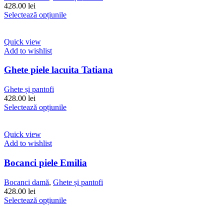
fi
428.00
lei
alese
Acest
Selectează opțiunile
în
produs
pagina
are
produsului.
mai
Quick view
multe
Add to wishlist
variații.
Opțiunile
Ghete piele lacuita Tatiana
pot
fi
Ghete și pantofi
alese
428.00
lei
în
Acest
Selectează opțiunile
pagina
produs
produsului.
are
mai
Quick view
multe
Add to wishlist
variații.
Opțiunile
Bocanci piele Emilia
pot
fi
Bocanci damă
,
Ghete și pantofi
alese
428.00
lei
în
Acest
Selectează opțiunile
pagina
produs
produsului.
are