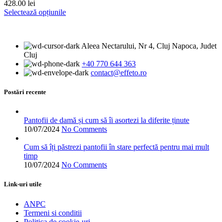
428.00
lei
alese
Acest
Selectează opțiunile
în
produs
pagina
are
produsului.
mai
Aleea Nectarului, Nr 4, Cluj Napoca, Judet
multe
Cluj
variații.
+40 770 644 363
Opțiunile
contact@effeto.ro
pot
fi
alese
Postări recente
în
pagina
produsului.
Pantofii de damă și cum să îi asortezi la diferite ținute
10/07/2024
No Comments
Cum să îți păstrezi pantofii în stare perfectă pentru mai mult
timp
10/07/2024
No Comments
Link-uri utile
ANPC
Termeni si conditii
Politica de cookie-uri