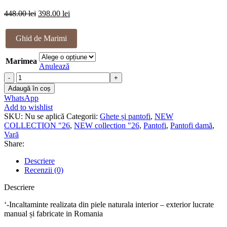
Prețul
Prețul
448.00
lei
398.00
lei
inițial
curent
a
este:
Ghid de Marimi
fost:
398.00 lei.
448.00 lei.
Marimea
Anulează
Cantitate
Pantofi
Adaugă în coș
piele
WhatsApp
naturala
Add to wishlist
Latti
SKU:
Nu se aplică
Categorii:
Ghete și pantofi
,
NEW
COLLECTION "26
,
NEW collection "26
,
Pantofi
,
Pantofi damă
,
Vară
Share:
Descriere
Recenzii (0)
Descriere
‘-Incaltaminte realizata din piele naturala interior – exterior lucrate
manual și fabricate in Romania