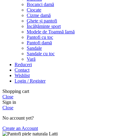
Bocanci damă
Ciocate
Cizme damă
Ghete și pantofi
Încălțăminte sport
Modele de Toamnă Iarnă
Pantofi cu toc
Pantofi damă
Sandale
Sandale cu toc
Vară
Reduceri
Contact
Wishlist
Login / Register
Shopping cart
Close
Sign in
Close
No account yet?
Create an Account