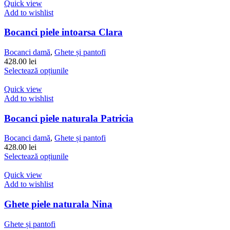
mai
Quick view
multe
Add to wishlist
variații.
Opțiunile
Bocanci piele intoarsa Clara
pot
fi
Bocanci damă
,
Ghete și pantofi
alese
428.00
lei
în
Acest
Selectează opțiunile
pagina
produs
produsului.
are
Quick view
mai
Add to wishlist
multe
variații.
Bocanci piele naturala Patricia
Opțiunile
pot
Bocanci damă
,
Ghete și pantofi
fi
428.00
lei
alese
Acest
Selectează opțiunile
în
produs
pagina
are
Quick view
produsului.
mai
Add to wishlist
multe
variații.
Ghete piele naturala Nina
Opțiunile
pot
Ghete și pantofi
fi