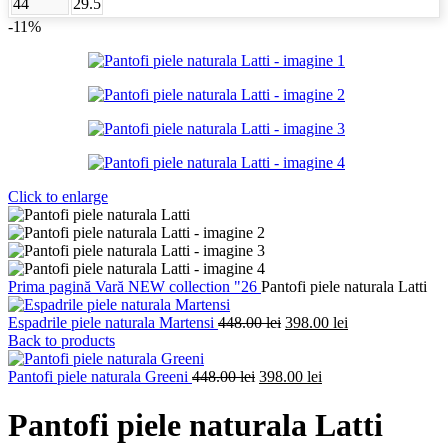
44
29.5
-11%
Click to enlarge
Prima pagină
Vară
NEW collection "26
Pantofi piele naturala Latti
Prețul
Prețul
Espadrile piele naturala Martensi
448.00
lei
398.00
lei
inițial
curent
Back to products
a
este:
Prețul
fost:
Prețul
398.00 lei.
Pantofi piele naturala Greeni
448.00
lei
398.00
lei
inițial
448.00 lei.
curent
a
este:
Pantofi piele naturala Latti
fost:
398.00 lei.
448.00 lei.