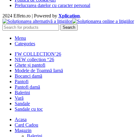
Prelucrarea datelor cu caracter personal
2024 Effeto.ro | Powered by
Xplication
.
Search
Menu
Categories
FW COLLECTION’26
NEW collection “26
Ghete și pantofi
Modele de Toamnă Iarnă
Bocanci damă
Pantofi
Pantofi damă
Balerini
Vară
Sandale
Sandale cu toc
Acasa
Card Cadou
Magazin
Balerini