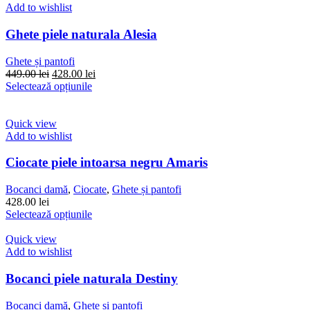
Add to wishlist
Ghete piele naturala Alesia
Ghete și pantofi
Prețul
Prețul
449.00
lei
428.00
lei
inițial
Acest
curent
Selectează opțiunile
a
produs
este:
fost:
are
428.00 lei.
449.00 lei.
mai
Quick view
multe
Add to wishlist
variații.
Opțiunile
Ciocate piele intoarsa negru Amaris
pot
fi
Bocanci damă
,
Ciocate
,
Ghete și pantofi
alese
428.00
lei
în
Acest
Selectează opțiunile
pagina
produs
produsului.
are
Quick view
mai
Add to wishlist
multe
variații.
Bocanci piele naturala Destiny
Opțiunile
pot
Bocanci damă
,
Ghete și pantofi