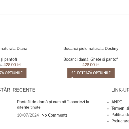
 naturala Diana
Bocanci piele naturala Destiny
și pantofi
Bocanci damă
,
Ghete și pantofi
428.00
lei
428.00
lei
ei
ZĂ OPȚIUNILE
SELECTEAZĂ OPȚIUNILE
STĂRI RECENTE
LINK-UR
Pantofii de damă și cum să îi asortezi la
ANPC
diferite ținute
Termeni si
Politica d
10/07/2024
No Comments
Prelucrare