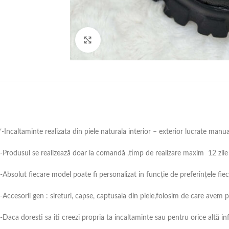
Click to enlarge
‘-Incaltaminte realizata din piele naturala interior – exterior lucrate manu
-Produsul se realizează doar la comandă ,timp de realizare maxim 12 zile 
-Absolut fiecare model poate fi personalizat in funcție de preferințele fie
-Accesorii gen : sireturi, capse, captusala din piele,folosim de care avem
-Daca doresti sa iti creezi propria ta incaltaminte sau pentru orice alt