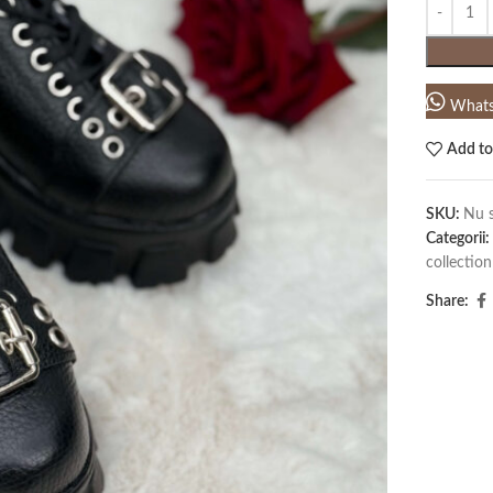
What
Add to
SKU:
Nu s
Categorii:
collection
Share: