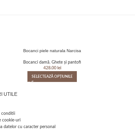
Bocanci piele naturala Narcisa
Ghete pi
Bocanci damă
,
Ghete și pantofi
Gh
428.00
lei
SELECTEAZĂ OPȚIUNILE
SELEC
I UTILE
 conditii
e cookie-uri
a datelor cu caracter personal