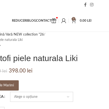
0
REDUCERI
BLOG
CONTACT
0.00
LEI
ină
Vară
NEW collection "26
ele naturala Liki
ofi piele naturala Liki
398.00
lei
0
lei
de Marimi
EA