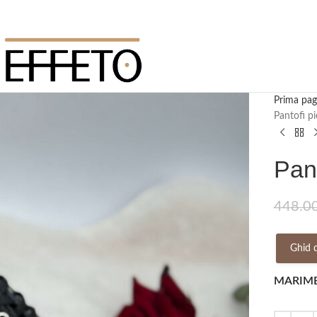
Prima pag
Pantofi pi
Pant
448.0
Ghid 
MARIM