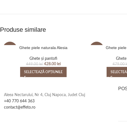
Produse similare
Ghete piele naturala Alesia
Ghete piele
-5%
-11%
Ghete și pantofi
Ghete 
428.00
lei
449.00
lei
479.00
l
SELECTEAZĂ OPȚIUNILE
SELECTEA
PO
Aleea Nectarului, Nr 4, Cluj Napoca, Judet Cluj
+40 770 644 363
contact@effeto.ro