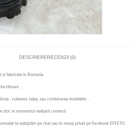
DESCRIERE
RECENZII (0)
al și fabricate in Romania
lucrătoare .
căruia , culoarea, talpa, sau combinarea modelelor .
 pe stoc in momentul realizarii comenzi
ă informație te așteptăm pe chat sau in mesaj privat pe Facebook EFFETO