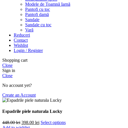
Modele de Toamnă Iarnă
Pantofi cu toc
Pantofi damă
Sandale
Sandale cu toc
Vară
Reduceri
Contact
Wishlist
Login / Register
Shopping cart
Close
Sign in
Close
No account yet?
Create an Account
Espadrile piele naturala Lucky
Prețul
Prețul
448.00
lei
398.00
lei
Select options
inițial
curent
Add to wishlist