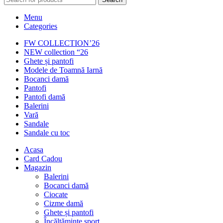
Menu
Categories
FW COLLECTION’26
NEW collection “26
Ghete și pantofi
Modele de Toamnă Iarnă
Bocanci damă
Pantofi
Pantofi damă
Balerini
Vară
Sandale
Sandale cu toc
Acasa
Card Cadou
Magazin
Balerini
Bocanci damă
Ciocate
Cizme damă
Ghete și pantofi
Încălțăminte sport