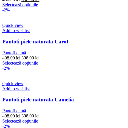
pagina
inițial
Acest
curent
Selectează opțiunile
produsului.
a
produs
este:
-2%
fost:
are
398.00 lei.
408.00 lei.
mai
multe
Quick view
variații.
Add to wishlist
Opțiunile
pot
Pantofi piele naturala Carol
fi
alese
Pantofi damă
în
Prețul
Prețul
408.00
lei
398.00
lei
pagina
inițial
Acest
curent
Selectează opțiunile
produsului.
a
produs
este:
-2%
fost:
are
398.00 lei.
408.00 lei.
mai
multe
Quick view
variații.
Add to wishlist
Opțiunile
pot
Pantofi piele naturala Camelia
fi
alese
Pantofi damă
în
Prețul
Prețul
408.00
lei
398.00
lei
pagina
inițial
Acest
curent
Selectează opțiunile
produsului.
a
produs
este:
-2%