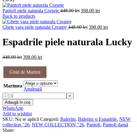
Prețul
Prețul
Pantofi piele naturala Corsete
448.00
lei
398.00
lei
inițial
curent
Back to products
a
este:
fost:
Prețul
398.00 lei.
Prețul
Ghete vara piele naturala Creamy
448.00
lei
398.00
lei
448.00 lei.
inițial
curent
a
este:
Espadrile piele naturala Lucky
fost:
398.00 lei.
448.00 lei.
Prețul
Prețul
448.00
lei
398.00
lei
inițial
curent
a
este:
Ghid de Marimi
fost:
398.00 lei.
448.00 lei.
Marimea
Anulează
Cantitate
Espadrile
Adaugă în coș
piele
WhatsApp
naturala
Add to wishlist
Lucky
SKU:
Nu se aplică
Categorii:
Balerini
,
Balerini și Espadrile
,
NEW
collection "26
,
NEW COLLECTION "26
,
Pantofi
,
Pantofi damă
Share: