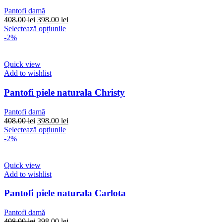
alese
Pantofi damă
în
Prețul
Prețul
408.00
lei
398.00
lei
pagina
inițial
Acest
curent
Selectează opțiunile
produsului.
a
produs
este:
-2%
fost:
are
398.00 lei.
408.00 lei.
mai
multe
Quick view
variații.
Add to wishlist
Opțiunile
pot
Pantofi piele naturala Christy
fi
alese
Pantofi damă
în
Prețul
Prețul
408.00
lei
398.00
lei
pagina
inițial
Acest
curent
Selectează opțiunile
produsului.
a
produs
este:
-2%
fost:
are
398.00 lei.
408.00 lei.
mai
multe
Quick view
variații.
Add to wishlist
Opțiunile
pot
Pantofi piele naturala Carlota
fi
alese
Pantofi damă
în
Prețul
Prețul
408.00
lei
398.00
lei