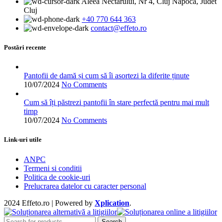
Aleea Nectarului, Nr 4, Cluj Napoca, Judet
multe
Cluj
variații.
+40 770 644 363
Opțiunile
contact@effeto.ro
pot
fi
alese
Postări recente
în
pagina
produsului.
Pantofii de damă și cum să îi asortezi la diferite ținute
10/07/2024
No Comments
Cum să îți păstrezi pantofii în stare perfectă pentru mai mult
timp
10/07/2024
No Comments
Link-uri utile
ANPC
Termeni si conditii
Politica de cookie-uri
Prelucrarea datelor cu caracter personal
2024 Effeto.ro | Powered by
Xplication
.
Search