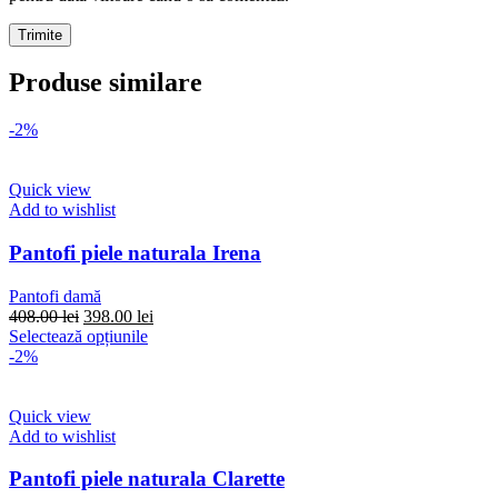
Produse similare
-2%
Quick view
Add to wishlist
Pantofi piele naturala Irena
Pantofi damă
Prețul
Prețul
408.00
lei
398.00
lei
inițial
Acest
curent
Selectează opțiunile
a
produs
este:
-2%
fost:
are
398.00 lei.
408.00 lei.
mai
multe
Quick view
variații.
Add to wishlist
Opțiunile
pot
Pantofi piele naturala Clarette
fi