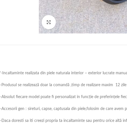
Click to enlarge
‘-Incaltaminte realizata din piele naturala interior – exterior lucrate manu
-Produsul se realizează doar la comandă ,timp de realizare maxim 12 zile 
-Absolut fiecare model poate fi personalizat in funcție de preferințele fie
-Accesorii gen : sireturi, capse, captusala din piele,folosim de care avem
-Daca doresti sa iti creezi propria ta incaltaminte sau pentru orice alt