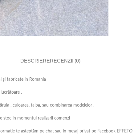
DESCRIERE
RECENZII (0)
al și fabricate in Romania
lucrătoare .
căruia , culoarea, talpa, sau combinarea modelelor .
 pe stoc in momentul realizarii comenzi
ă informație te așteptăm pe chat sau in mesaj privat pe Facebook EFFETO