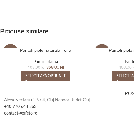
Produse similare
Pantofi piele naturala Irena
Pantofi piele
-2%
-2%
Pantofi damă
Pant
398.00
lei
408.00
lei
408.00
l
SELECTEAZĂ OPȚIUNILE
SELECTEA
PO
Aleea Nectarului, Nr 4, Cluj Napoca, Judet Cluj
+40 770 644 363
contact@effeto.ro