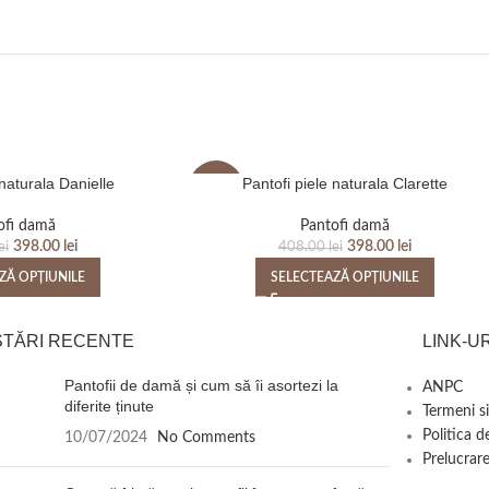
 naturala Danielle
Pantofi piele naturala Clarette
-2%
ofi damă
Pantofi damă
398.00
lei
398.00
lei
ei
408.00
lei
ZĂ OPȚIUNILE
SELECTEAZĂ OPȚIUNILE
STĂRI RECENTE
LINK-UR
Pantofii de damă și cum să îi asortezi la
ANPC
diferite ținute
Termeni si
Politica d
10/07/2024
No Comments
Prelucrare