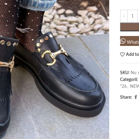
What
Add to
SKU:
Nu s
Categorii:
"26
,
NEW 
Share: