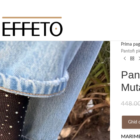
Prima pag
Pantofi p
Pant
Mut
448.0
Ghid 
MARIM