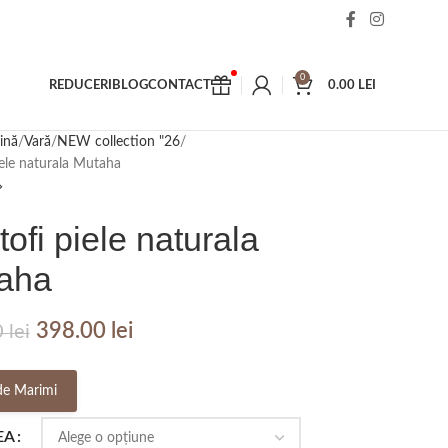
0
REDUCERI
BLOG
CONTACT
0.00
LEI
ină
Vară
NEW collection "26
iele naturala Mutaha
ofi piele naturala
aha
398.00
lei
0
lei
de Marimi
EA