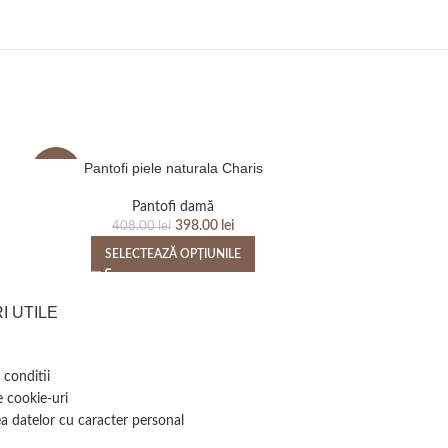
Pantofi piele naturala Charis
Pantofi 
-2%
-2%
Pantofi damă
P
398.00
lei
408.00
lei
408
SELECTEAZĂ OPȚIUNILE
SELEC
I UTILE
 conditii
e cookie-uri
a datelor cu caracter personal