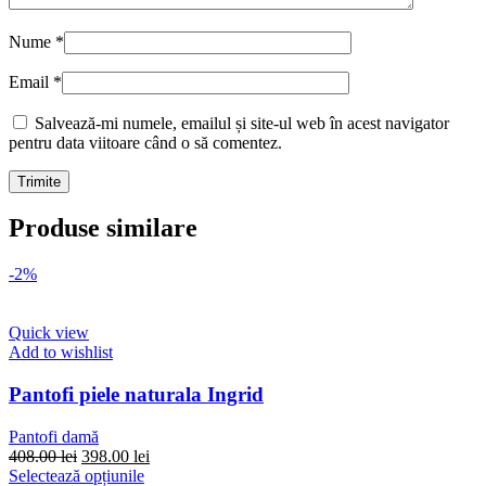
Nume
*
Email
*
Salvează-mi numele, emailul și site-ul web în acest navigator
pentru data viitoare când o să comentez.
Produse similare
-2%
Quick view
Add to wishlist
Pantofi piele naturala Ingrid
Pantofi damă
Prețul
Prețul
408.00
lei
398.00
lei
inițial
Acest
curent
Selectează opțiunile