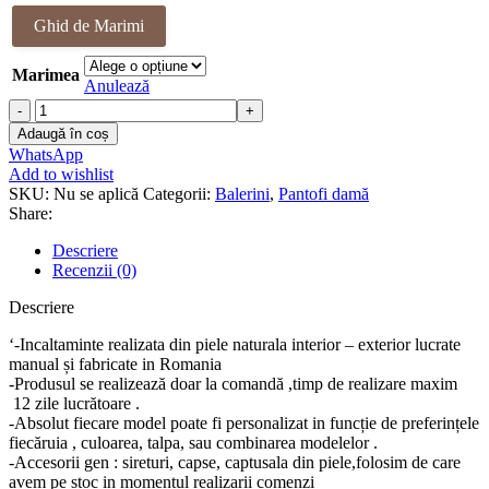
a
este:
Ghid de Marimi
fost:
398.00 lei.
408.00 lei.
Marimea
Anulează
Cantitate
Pantofi
Adaugă în coș
piele
WhatsApp
naturala
Add to wishlist
Pissa
SKU:
Nu se aplică
Categorii:
Balerini
,
Pantofi damă
Share:
Descriere
Recenzii (0)
Descriere
‘-Incaltaminte realizata din piele naturala interior – exterior lucrate
manual și fabricate in Romania
-Produsul se realizează doar la comandă ,timp de realizare maxim
12 zile lucrătoare .
-Absolut fiecare model poate fi personalizat in funcție de preferințele
fiecăruia , culoarea, talpa, sau combinarea modelelor .
-Accesorii gen : sireturi, capse, captusala din piele,folosim de care
avem pe stoc in momentul realizarii comenzi