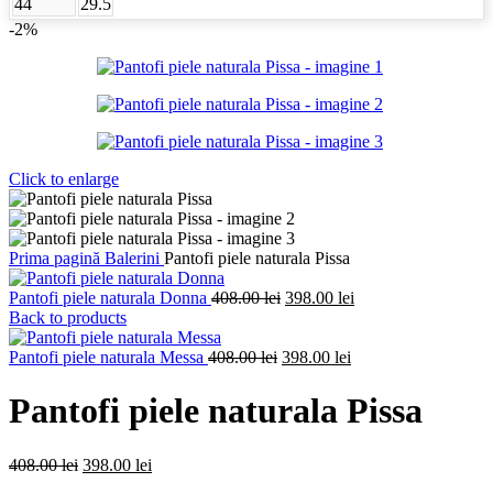
44
29.5
-2%
Click to enlarge
Prima pagină
Balerini
Pantofi piele naturala Pissa
Prețul
Prețul
Pantofi piele naturala Donna
408.00
lei
398.00
lei
inițial
curent
Back to products
a
este:
Prețul
fost:
Prețul
398.00 lei.
Pantofi piele naturala Messa
408.00
lei
398.00
lei
inițial
408.00 lei.
curent
a
este:
Pantofi piele naturala Pissa
fost:
398.00 lei.
408.00 lei.
Prețul
Prețul
408.00
lei
398.00
lei
inițial
curent