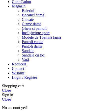
Card Cadou
Magazin
Balerini
Bocanci damă
Ciocate
Cizme damă
Ghete și pantofi
Încălțăminte sport
Modele de Toamnă Iarnă
Pantofi cu toc
Pantofi damă
Sandale
Sandale cu toc
Vară
Reduceri
Contact
Wishlist
Login / Register
Shopping cart
Close
Sign in
Close
No account yet?