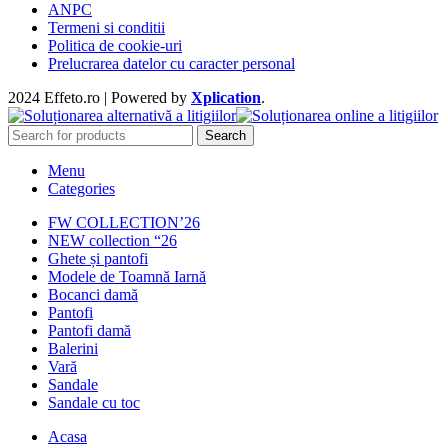
ANPC
Termeni si conditii
Politica de cookie-uri
Prelucrarea datelor cu caracter personal
2024 Effeto.ro | Powered by
Xplication
.
Search
Menu
Categories
FW COLLECTION’26
NEW collection “26
Ghete și pantofi
Modele de Toamnă Iarnă
Bocanci damă
Pantofi
Pantofi damă
Balerini
Vară
Sandale
Sandale cu toc
Acasa