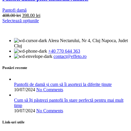
fi
alese
Pantofi damă
în
Prețul
Prețul
408.00
lei
398.00
lei
pagina
inițial
Acest
curent
Selectează opțiunile
produsului.
a
produs
este:
fost:
are
398.00 lei.
408.00 lei.
mai
Aleea Nectarului, Nr 4, Cluj Napoca, Judet
multe
Cluj
variații.
+40 770 644 363
Opțiunile
contact@effeto.ro
pot
fi
alese
Postări recente
în
pagina
produsului.
Pantofii de damă și cum să îi asortezi la diferite ținute
10/07/2024
No Comments
Cum să îți păstrezi pantofii în stare perfectă pentru mai mult
timp
10/07/2024
No Comments
Link-uri utile