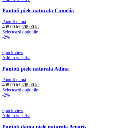
Opțiunile
pot
Pantofi piele naturala Camelia
fi
alese
Pantofi damă
în
Prețul
Prețul
408.00
lei
398.00
lei
pagina
inițial
Acest
curent
Selectează opțiunile
produsului.
a
produs
este:
-2%
fost:
are
398.00 lei.
408.00 lei.
mai
multe
Quick view
variații.
Add to wishlist
Opțiunile
pot
Pantofi piele naturala Adina
fi
alese
Pantofi damă
în
Prețul
Prețul
408.00
lei
398.00
lei
pagina
inițial
Acest
curent
Selectează opțiunile
produsului.
a
produs
este:
-2%
fost:
are
398.00 lei.
408.00 lei.
mai
multe
Quick view
variații.
Add to wishlist
Opțiunile
pot
Pantofi dama piele naturala Amaris