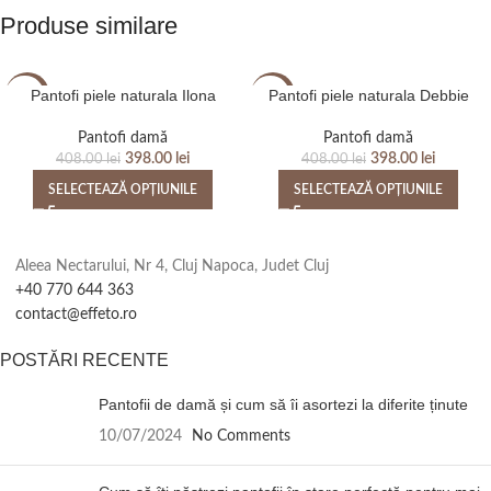
Produse similare
Pantofi piele naturala Ilona
Pantofi piele naturala Debbie
-2%
-2%
Pantofi damă
Pantofi damă
398.00
lei
398.00
lei
408.00
lei
408.00
lei
SELECTEAZĂ OPȚIUNILE
SELECTEAZĂ OPȚIUNILE
Aleea Nectarului, Nr 4, Cluj Napoca, Judet Cluj
+40 770 644 363
contact@effeto.ro
POSTĂRI RECENTE
Pantofii de damă și cum să îi asortezi la diferite ținute
10/07/2024
No Comments