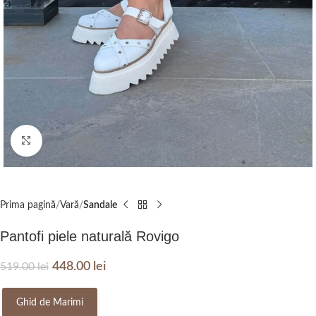
Click to enlarge
Prima pagină
Vară
Sandale
Pantofi piele naturală Rovigo
448.00
lei
519.00
lei
Ghid de Marimi