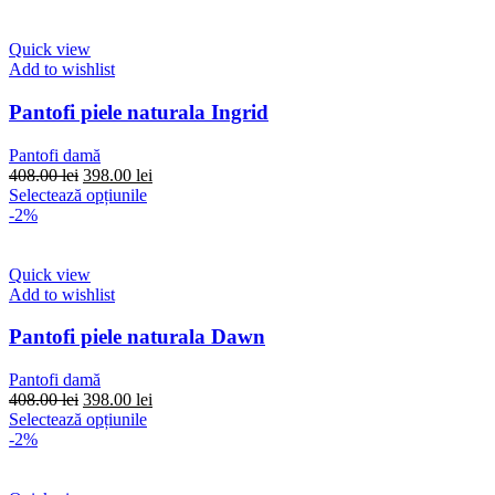
Quick view
Add to wishlist
Pantofi piele naturala Ingrid
Pantofi damă
Prețul
Prețul
408.00
lei
398.00
lei
inițial
Acest
curent
Selectează opțiunile
a
produs
este:
-2%
fost:
are
398.00 lei.
408.00 lei.
mai
multe
Quick view
variații.
Add to wishlist
Opțiunile
pot
Pantofi piele naturala Dawn
fi
alese
Pantofi damă
în
Prețul
Prețul
408.00
lei
398.00
lei
pagina
inițial
Acest
curent
Selectează opțiunile
produsului.
a
produs
este:
-2%
fost:
are
398.00 lei.
408.00 lei.
mai