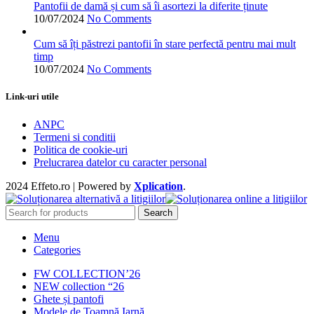
produsului.
Pantofii de damă și cum să îi asortezi la diferite ținute
10/07/2024
No Comments
Cum să îți păstrezi pantofii în stare perfectă pentru mai mult
timp
10/07/2024
No Comments
Link-uri utile
ANPC
Termeni si conditii
Politica de cookie-uri
Prelucrarea datelor cu caracter personal
2024 Effeto.ro | Powered by
Xplication
.
Search
Menu
Categories
FW COLLECTION’26
NEW collection “26
Ghete și pantofi
Modele de Toamnă Iarnă