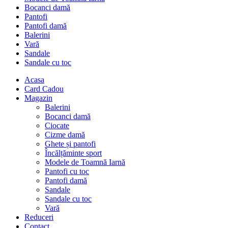
Bocanci damă
Pantofi
Pantofi damă
Balerini
Vară
Sandale
Sandale cu toc
Acasa
Card Cadou
Magazin
Balerini
Bocanci damă
Ciocate
Cizme damă
Ghete și pantofi
Încălțăminte sport
Modele de Toamnă Iarnă
Pantofi cu toc
Pantofi damă
Sandale
Sandale cu toc
Vară
Reduceri
Contact