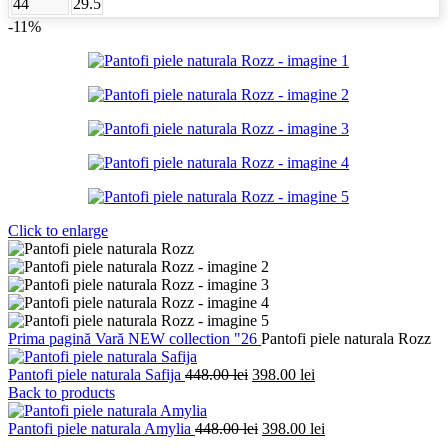
44
29.5
-11%
Click to enlarge
Prima pagină
Vară
NEW collection "26
Pantofi piele naturala Rozz
Prețul
Prețul
Pantofi piele naturala Safija
448.00
lei
398.00
lei
inițial
curent
Back to products
a
este:
fost:
Prețul
398.00 lei.
Prețul
Pantofi piele naturala Amylia
448.00
lei
398.00
lei
448.00 lei.
inițial
curent