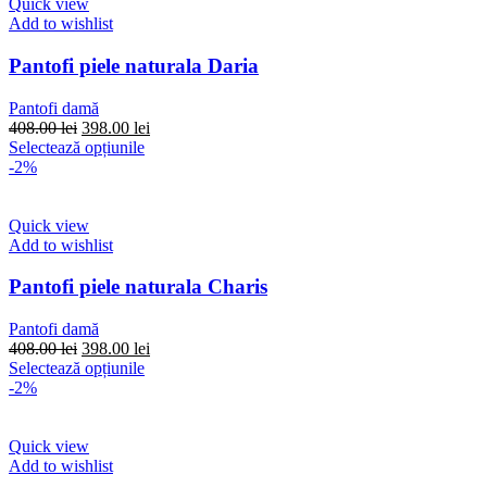
multe
Quick view
variații.
Add to wishlist
Opțiunile
pot
Pantofi piele naturala Daria
fi
alese
Pantofi damă
în
Prețul
Prețul
408.00
lei
398.00
lei
pagina
inițial
Acest
curent
Selectează opțiunile
produsului.
a
produs
este:
-2%
fost:
are
398.00 lei.
408.00 lei.
mai
multe
Quick view
variații.
Add to wishlist
Opțiunile
pot
Pantofi piele naturala Charis
fi
alese
Pantofi damă
în
Prețul
Prețul
408.00
lei
398.00
lei
pagina
inițial
Acest
curent
Selectează opțiunile
produsului.
a
produs
este:
-2%
fost:
are
398.00 lei.
408.00 lei.
mai
multe
Quick view
variații.
Add to wishlist
Opțiunile