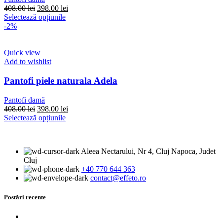
alese
Prețul
Prețul
408.00
lei
398.00
lei
în
inițial
Acest
curent
Selectează opțiunile
pagina
a
produs
este:
-2%
produsului.
fost:
are
398.00 lei.
408.00 lei.
mai
multe
Quick view
variații.
Add to wishlist
Opțiunile
pot
Pantofi piele naturala Adela
fi
alese
Pantofi damă
în
Prețul
Prețul
408.00
lei
398.00
lei
pagina
inițial
Acest
curent
Selectează opțiunile
produsului.
a
produs
este:
fost:
are
398.00 lei.
408.00 lei.
mai
Aleea Nectarului, Nr 4, Cluj Napoca, Judet
multe
Cluj
variații.
+40 770 644 363
Opțiunile
contact@effeto.ro
pot
fi
alese
Postări recente
în
pagina